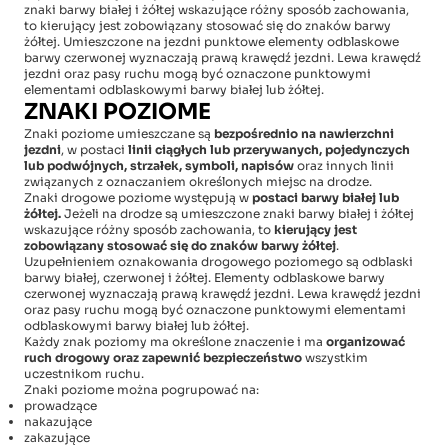
znaki barwy białej i żółtej wskazujące różny sposób zachowania,
to kierujący jest zobowiązany stosować się do znaków barwy
żółtej. Umieszczone na jezdni punktowe elementy odblaskowe
barwy czerwonej wyznaczają prawą krawędź jezdni. Lewa krawędź
jezdni oraz pasy ruchu mogą być oznaczone punktowymi
elementami odblaskowymi barwy białej lub żółtej.
ZNAKI POZIOME
Znaki poziome umieszczane są
bezpośrednio na nawierzchni
jezdni
, w postaci
linii ciągłych lub przerywanych, pojedynczych
lub podwójnych, strzałek, symboli, napisów
oraz innych linii
związanych z oznaczaniem określonych miejsc na drodze.
Znaki drogowe poziome występują w
postaci barwy białej lub
żółtej.
Jeżeli na drodze są umieszczone znaki barwy białej i żółtej
wskazujące różny sposób zachowania, to
kierujący jest
zobowiązany stosować się do znaków barwy żółtej
.
Uzupełnieniem oznakowania drogowego poziomego są odblaski
barwy białej, czerwonej i żółtej. Elementy odblaskowe barwy
czerwonej wyznaczają prawą krawędź jezdni. Lewa krawędź jezdni
oraz pasy ruchu mogą być oznaczone punktowymi elementami
odblaskowymi barwy białej lub żółtej.
Każdy znak poziomy ma określone znaczenie i ma
organizować
ruch drogowy oraz zapewnić bezpieczeństwo
wszystkim
uczestnikom ruchu.
Znaki poziome można pogrupować na:
prowadzące
nakazujące
zakazujące