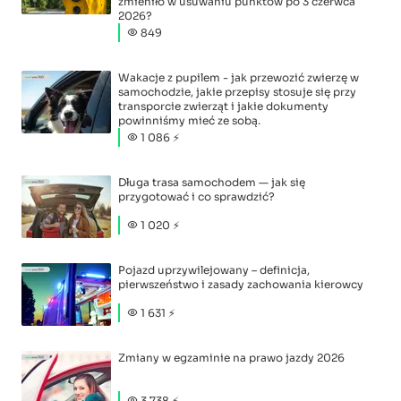
zmieniło w usuwaniu punktów po 3 czerwca
2026?
849
Wakacje z pupilem - jak przewozić zwierzę w
samochodzie, jakie przepisy stosuje się przy
transporcie zwierząt i jakie dokumenty
powinniśmy mieć ze sobą.
1 086 ⚡
Długa trasa samochodem — jak się
przygotować i co sprawdzić?
1 020 ⚡
Pojazd uprzywilejowany – definicja,
pierwszeństwo i zasady zachowania kierowcy
1 631 ⚡
Zmiany w egzaminie na prawo jazdy 2026
3 738 ⚡