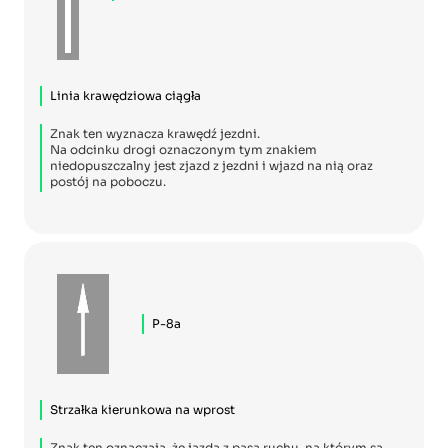
Linia krawędziowa ciągła
Znak ten wyznacza krawędź jezdni.
Na odcinku drogi oznaczonym tym znakiem
niedopuszczalny jest zjazd z jezdni i wjazd na nią oraz
postój na poboczu.
P-8a
Strzałka kierunkowa na wprost
Znak ten oznaczają, że jazda z pasa ruchu, na którym są