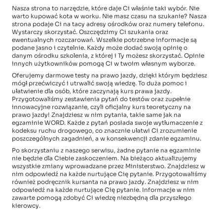
Nasza strona to narzędzie, które daje Ci właśnie taki wybór. Nie
warto kupować kota w worku. Nie masz czasu na szukanie? Nasza
strona podaje Ci na tacy adresy ośrodków oraz numery telefonu.
Wystarczy skorzystać. Oszczędzimy Ci szukania oraz
ewentualnych rozczarowań. Wszelkie potrzebne informacje są
podane jasno i czytelnie. Każdy może dodać swoją opinię o
danym ośrodku szkolenia, z której i Ty możesz skorzystać. Opinie
innych użytkowników pomogą Ci w twoim własnym wyborze.
Oferujemy darmowe testy na prawo jazdy, dzięki którym będziesz
mógł przećwiczyć i utrwalić swoją wiedzę. To duża pomoc i
ułatwienie dla osób, które zaczynają kurs prawa jazdy.
Przygotowaliśmy zestawienia pytań do testów oraz zupełnie
innowacyjne rozwiązanie, czyli oficjalny kurs teoretyczny na
prawo jazdy! Znajdziesz w nim pytania, takie same jak na
egzaminie WORD. Każde z pytań posiada swoje wytłumaczenie z
kodeksu ruchu drogowego, co znacznie ułatwi Ci zrozumienie
poszczególnych zagadnień, a w konsekwencji zdanie egzaminu.
Po skorzystaniu z naszego serwisu, żadne pytanie na egzaminie
nie będzie dla Ciebie zaskoczeniem. Na bieżąco aktualizujemy
wszystkie zmiany wprowadzane przez Ministerstwo. Znajdziesz w
nim odpowiedź na każde nurtujące Cię pytanie. Przygotowaliśmy
również podręcznik kursanta na prawo jazdy. Znajdziesz w nim
odpowiedź na każde nurtujące Cię pytanie. Informacje w nim
zawarte pomogą zdobyć Ci wiedzę niezbędną dla przyszłego
kierowcy.