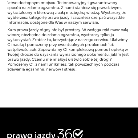
łatwo dostępnym miejscu. To innowacyjny i gwarantowany
sposób na zdanie egzaminu. Z nami staniesz się prawdziwym,
wykształconym kierowcą z całą niezbędną wiedzą. Wystarczy, że
wybierzesz kategorię prawa jazdy i zaczniesz czerpać wszystkie
informacje, dostępne dla Was w naszym serwisie.
Kurs prawa jazdy nigdy nie był prostszy. W zasięgu ręki masz całą
wiedzę niezbędną do zdania egzaminu, wystarczy tylko ją
wykorzystać. Zrobisz to, korzystając z naszego serwisu. Ułatwimy
Ci naukę i pomożemy przy ewentualnych problemach lub
wątpliwościach. Zapewniamy Ci kompleksową pomoc i opiekę w
Twojej drodze do uzyskania wymarzonego dokumentu, jakim jest
prawo jazdy. Czemu nie miałbyś ułatwić sobie tej drogi?
Pomożemy Ci, z nami unikniesz, tak powszechnych podczas
zdawania egzaminu, nerwów i stresu.