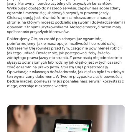
jasny, klarowny i bardzo czytelny dla przyszłych kursantów.
Wykupując dostęp do naszego serwisu, zapewniasz sobie zdany
egzamin i możesz się już cieszyć przyszłym prawem jazdy.
Ciekawą opcją jest również forum zamieszczone na naszej
stronie, na którym możesz podzielić się swoimi doświadczeniami i
obawami z innymi użytkownikami. Możecie tworzyć razem małą
społeczność przyszłych kierowców.
Pokierujemy Cię, co zrobić po zdanym już egzaminie,
poinformujemy, jakie masz opcje, możliwości i co robić dalej.
Ostrzeżemy Cię również przed tym, czego nie powinieneś robić i
jak tego unikać. Dowiesz się, jak postępować, żeby świeżo
zdobytego prawa jazdy nie stracić. Z pewnością niejednokrotnie
słyszysz od znajomych lub rodziny jak ciężko jest w tych czasach
zdać egzamin na prawo jazdy. Straszą Cię i przestrzegają.
Opowiadają z własnego doświadczenia, jak ciężko było im zdobyć
ten wymarzony dokument. W Twoim przypadku z całą pewnością
będzie inaczej, ponieważ Ty już poznałeś nasz serwis i korzystasz z
niego, czerpiąc niezbędną wiedzę.