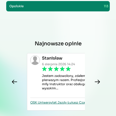
Opolskie
113
Najnowsze opinie
Stanisław
6 sierpnia 2026 14:24
Jestem zadowolony, zdałem za
pierwszym razem. Profesjonalny i
mily instruktor oraz obsługa na
wysokim...
OSK Uniwersytet Jazdy Łukasz Czajka
OSK