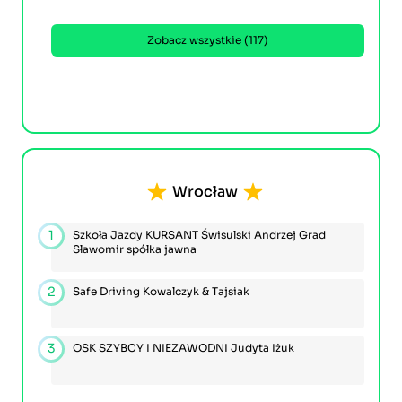
Zobacz wszystkie (117)
Wrocław
1
Szkoła Jazdy KURSANT Świsulski Andrzej Grad
Sławomir spółka jawna
2
Safe Driving Kowalczyk & Tajsiak
3
OSK SZYBCY I NIEZAWODNI Judyta Iżuk