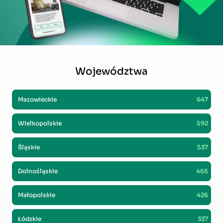
Województwa
Mazowieckie
647
Wielkopolskie
592
Śląskie
537
Dolnośląskie
465
Małopolskie
426
Łódzkie
337