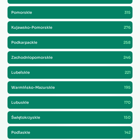
Pomorskie
315
Kujawsko-Pomorskie
276
Podkarpackie
258
Zachodniopomorskie
246
Lubelskie
221
Warmińsko-Mazurskie
195
Lubuskie
170
Świętokrzyskie
150
Podlaskie
142