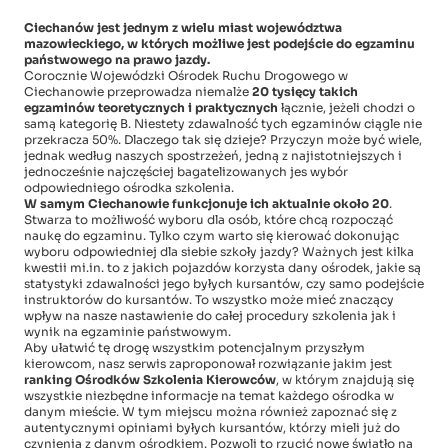
Ciechanów jest jednym z wielu miast województwa
mazowieckiego, w których możliwe jest podejście do egzaminu
państwowego na prawo jazdy.
Corocznie Wojewódzki Ośrodek Ruchu Drogowego w
Ciechanowie przeprowadza niemalże
20 tysięcy takich
egzaminów teoretycznych i praktycznych
łącznie, jeżeli chodzi o
samą kategorię B. Niestety zdawalność tych egzaminów ciągle nie
przekracza 50%. Dlaczego tak się dzieje? Przyczyn może być wiele,
jednak według naszych spostrzeżeń, jedną z najistotniejszych i
jednocześnie najczęściej bagatelizowanych jes wybór
odpowiedniego ośrodka szkolenia.
W samym Ciechanowie funkcjonuje ich aktualnie około 20
.
Stwarza to możliwość wyboru dla osób, które chcą rozpocząć
naukę do egzaminu. Tylko czym warto się kierować dokonując
wyboru odpowiedniej dla siebie szkoły jazdy? Ważnych jest kilka
kwestii mi.in. to z jakich pojazdów korzysta dany ośrodek, jakie są
statystyki zdawalności jego byłych kursantów, czy samo podejście
instruktorów do kursantów. To wszystko może mieć znaczący
wpływ na nasze nastawienie do całej procedury szkolenia jak i
wynik na egzaminie państwowym.
Aby ułatwić tę drogę wszystkim potencjalnym przyszłym
kierowcom, nasz serwis zaproponował rozwiązanie jakim jest
ranking Ośrodków Szkolenia Kierowców
, w którym znajdują się
wszystkie niezbędne informacje na temat każdego ośrodka w
danym mieście. W tym miejscu można również zapoznać się z
autentycznymi opiniami byłych kursantów, którzy mieli już do
czynienia z danym ośrodkiem. Pozwoli to rzucić nowe światło na