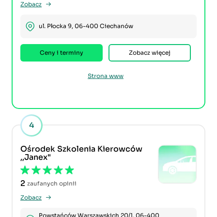
Zobacz
ul. Płocka 9, 06-400 Ciechanów
Ceny i terminy
Zobacz więcej
Strona www
4
Ośrodek Szkolenia Kierowców
,,Janex"
2
zaufanych opinii
Zobacz
Powstańców Warszawskich 20/1, 06-400