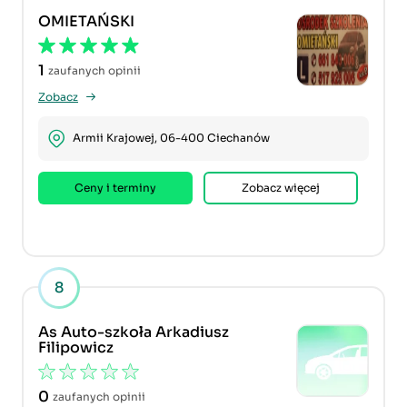
OMIETAŃSKI
1
zaufanych opinii
Zobacz
Armii Krajowej, 06-400 Ciechanów
Ceny i terminy
Zobacz więcej
8
As Auto-szkoła Arkadiusz
Filipowicz
0
zaufanych opinii