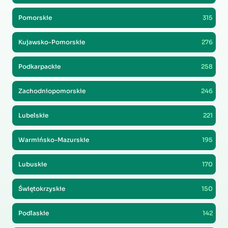
Pomorskie
315
Kujawsko-Pomorskie
276
Podkarpackie
258
Zachodniopomorskie
246
Lubelskie
221
Warmińsko-Mazurskie
195
Lubuskie
170
Świętokrzyskie
150
Podlaskie
142