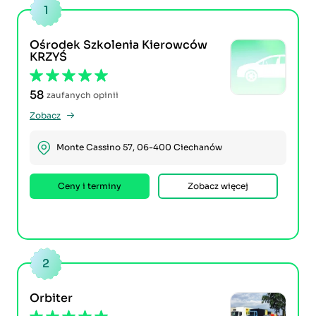
1
Ośrodek Szkolenia Kierowców
KRZYŚ
58
zaufanych opinii
Zobacz
Monte Cassino 57, 06-400 Ciechanów
Ceny i terminy
Zobacz więcej
2
Orbiter