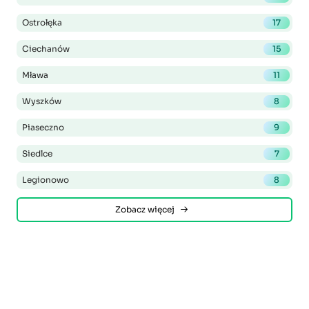
Ostrołęka
17
Ciechanów
15
Mława
11
Wyszków
8
Piaseczno
9
Siedlce
7
Legionowo
8
Zobacz więcej