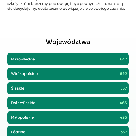
szkoły, które bierzemy pod uwagę i być pewnym, że ta, na którą
się decydujemy, dostatecznie wywiązuje się ze swojego zadania.
Województwa
Mazowieckie
647
Wielkopolskie
592
Śląskie
537
Dolnośląskie
465
Małopolskie
426
Łódzkie
337