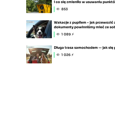
i co się zmieniło w usuwaniu punk
853
Wakacje z pupilem - jak przewozić z
dokumenty powinniśmy mieć ze so
1 089 ⚡
Długa trasa samochodem — jak się 
1 026 ⚡