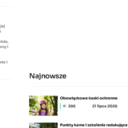
jej
o
isie,
wny i
ie i
Najnowsze
Obowiązkowe kaski ochronne
295
21 lipca 2026
Punkty karne i szkolenia redukujące