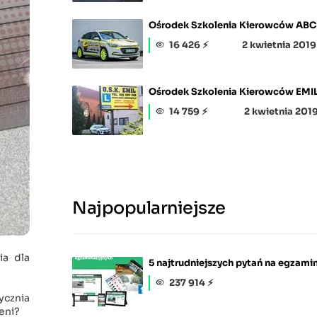
Ośrodek Szkolenia Kierowców ABC
16 426 ⚡
2 kwietnia 2019
Ośrodek Szkolenia Kierowców EMI
14 759 ⚡
2 kwietnia 201
Najpopularniejsze
ia dla
5 najtrudniejszych pytań na egzamin
237 914 ⚡
ycznia
eni?