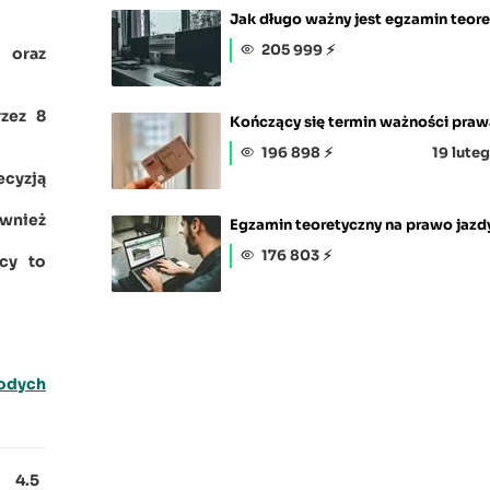
Jak długo ważny jest egzamin teore
205 999 ⚡
 oraz
zez 8
Kończący się termin ważności praw
196 898 ⚡
19 lute
cyzją
ównież
Egzamin teoretyczny na prawo jazdy
176 803 ⚡
cy to
łodych
4.5