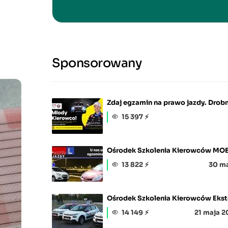
Sponsorowany
Zdaj egzamin na prawo jazdy. Drobn
15 397 ⚡
Ośrodek Szkolenia Kierowców MOB
13 822 ⚡
30 ma
Ośrodek Szkolenia Kierowców Ekst
14 149 ⚡
21 maja 2