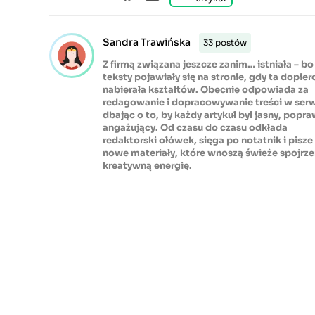
Sandra Trawińska
33 postów
Z firmą związana jeszcze zanim… istniała – bo 
teksty pojawiały się na stronie, gdy ta dopier
nabierała kształtów. Obecnie odpowiada za
redagowanie i dopracowywanie treści w serw
dbając o to, by każdy artykuł był jasny, popra
angażujący. Od czasu do czasu odkłada
redaktorski ołówek, sięga po notatnik i pisze
nowe materiały, które wnoszą świeże spojrzen
kreatywną energię.