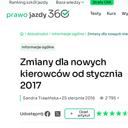
Ranking szkół jazdy
Baza wiedzy
Strefa OSK
Testy
Kurs
Wy
Aktualności
Informacje ogólne
Zmiany dla nowych kie
Informacje ogólne
Zmiany dla nowych
kierowców od stycznia
2017
Sandra Trawińska
▪ 25 sierpnia 2016
2 795 ⚡
Oceń
Udostępnij:
artykuł