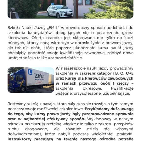
Szkoła Nauki Jazdy „EMIL” w nowoczesny sposób podchodzi do
szkolenia kandydatów ubiegających się o poszerzenie grona
kierowców. Oferta ośrodka jest skierowana nie tylko do ludzi
młodych, którzy chcą wkroczyć w dorosłe życie z prawem jazdy,
ale też dla osób, które poprzez ukończenie kursu nauki jazdy
chciałyby podnieść swoje kwalifikacje zawodowe, zdobyć nowe
umiejętności a także usamodzielnić się.
W naszej szkole nauki jazdy prowadzimy
szkolenia w zakresie kategorii
B, C, C+E
oraz kursy dla kierowców zawodowych
w ramach przewozu osób i rzeczy
–
szkolenia okresowe, kwalifikacje
wstępne, przyspieszone, uzupełniające.
Jesteśmy szkołą z pasają, która cały czas się rozwija, a tym samym
poszerza swoje możliwości szkoleniowe.
Przykładamy dużą uwagę
do tego, aby kursy prawa jazdy były przeprowadzane sprawnie
oraz w najbardziej efektywny sposób.
Wykładowcy w naszym
ośrodku przekazują rzetelną wiedzę nie tylko z zakresu przepisów
ruchu drogowego, ale również dzielą się własnymi
doświadczeniami, które nabyli podczas wieloletniej praktyki.
Instruktorzy pracujący na terenie naszego ośrodka potrafią