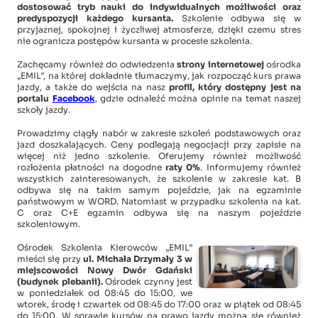
dostosować tryb nauki do indywidualnych możliwości oraz
predyspozycji każdego kursanta.
Szkolenie odbywa się w
przyjaznej, spokojnej i życzliwej atmosferze, dzięki czemu stres
nie ogranicza postępów kursanta w procesie szkolenia.
Zachęcamy również do odwiedzenia
strony internetowej
ośrodka
„EMIL”, na której dokładnie tłumaczymy, jak rozpocząć kurs prawa
jazdy, a także do wejścia na nasz
profil, który dostępny jest na
portalu
Facebook
, gdzie odnaleźć można opinie na temat naszej
szkoły jazdy.
Prowadzimy ciągły nabór w zakresie szkoleń podstawowych oraz
jazd doszkalających. Ceny podlegają negocjacji przy zapisie na
więcej niż jedno szkolenie. Oferujemy również możliwość
rozłożenia płatności na dogodne
raty 0%
. Informujemy również
wszystkich zainteresowanych, że szkolenie w zakresie kat. B
odbywa się na takim samym pojeździe, jak na egzaminie
państwowym w WORD. Natomiast w przypadku szkolenia na kat.
C oraz C+E egzamin odbywa się na naszym pojeździe
szkoleniowym.
Ośrodek Szkolenia Kierowców „EMIL”
mieści się przy
ul. Michała Drzymały 3 w
miejscowości Nowy Dwór Gdański
(budynek plebanii).
Ośrodek czynny jest
w poniedziałek od 08:45 do 15:00, we
wtorek, środę i czwartek od 08:45 do 17:00 oraz w piątek od 08:45
do 15:00. W sprawie kursów na prawo jazdy można się również