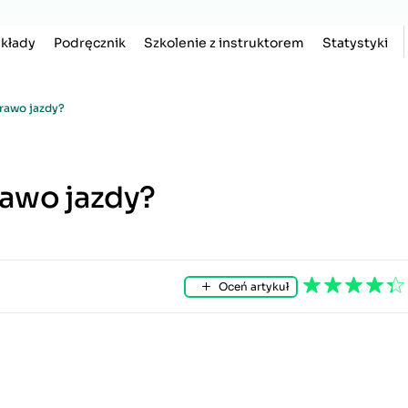
kłady
Podręcznik
Szkolenie z instruktorem
Statystyki
rawo jazdy?
awo jazdy?
Oceń artykuł