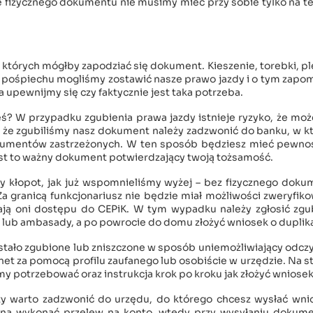
e fizycznego dokumentu nie musimy mieć przy sobie tylko na t
których mógłby zapodziać się dokument. Kieszenie, torebki, pl
w pośpiechu mogliśmy zostawić nasze prawo jazdy i o tym zapo
 upewnijmy się czy faktycznie jest taka potrzeba.
łeś? W przypadku zgubienia prawa jazdy istnieje ryzyko, że mo
ię, że zgubiliśmy nasz dokument należy zadzwonić do banku, w 
okumentów zastrzeżonych. W ten sposób będziesz mieć pewnoś
jest to ważny dokument potwierdzający twoją tożsamość.
zy kłopot, jak już wspomnieliśmy wyżej – bez fizycznego dok
a granicą funkcjonariusz nie będzie miał możliwości zweryfik
ją oni dostępu do CEPiK. W tym wypadku należy zgłosić zgu
tu lub ambasady, a po powrocie do domu złożyć wniosek o duplika
stało zgubione lub zniszczone w sposób uniemożliwiający odcz
et za pomocą profilu zaufanego lub osobiście w urzędzie. Na s
y potrzebować oraz instrukcja krok po kroku jak złożyć wniose
aty warto zadzwonić do urzędu, do którego chcesz wysłać wni
żna wykonać przelew na konto, wtedy przy wysyłaniu dokum