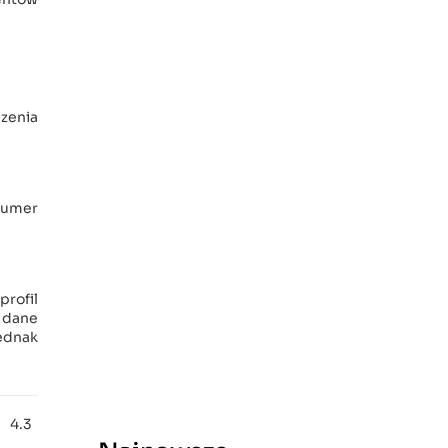
zenia
 numer
profil
, dane
ednak
4.3