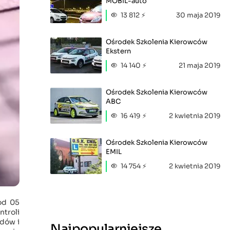
MOBIL-auto
13 812 ⚡
30 maja 2019
Ośrodek Szkolenia Kierowców
Ekstern
14 140 ⚡
21 maja 2019
Ośrodek Szkolenia Kierowców
ABC
16 419 ⚡
2 kwietnia 2019
Ośrodek Szkolenia Kierowców
EMIL
14 754 ⚡
2 kwietnia 2019
od 05
troli
zdów i
Najpopularniejsze