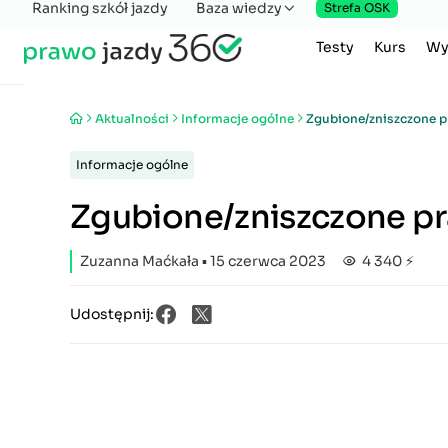
Ranking szkół jazdy
Baza wiedzy
Strefa OSK
Testy
Kurs
Wy
Aktualności
Informacje ogólne
Zgubione/zniszczone p
Informacje ogólne
Zgubione/zniszczone pr
Zuzanna Maćkała
▪ 15 czerwca 2023
4 340 ⚡
Udostępnij: