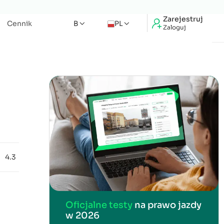
Zarejestruj
Cennik
B
PL
Zaloguj
4.3
Oficjalne testy
na prawo jazdy
w 2026