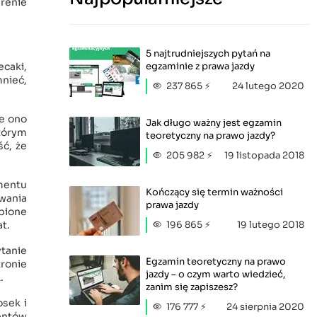
erenie
5 najtrudniejszych pytań na
egzaminie z prawa jazdy
ecaki,
mnieć,
237 865 ⚡
24 lutego 2020
że ono
Jak długo ważny jest egzamin
którym
teoretyczny na prawo jazdy?
ć, że
205 982 ⚡
19 listopada 2018
umentu
Kończący się termin ważności
owania
prawa jazdy
bione
196 865 ⚡
19 lutego 2018
t.
ytanie
Egzamin teoretyczny na prawo
tronie
jazdy – o czym warto wiedzieć,
k.
zanim się zapiszesz?
osek i
176 777 ⚡
24 sierpnia 2020
entów