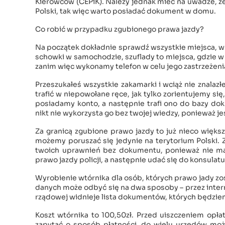
Kierowców (CEPiK). Należy jednak mieć na uwadze, ż
Polski, tak więc warto posiadać dokument w domu.
Co robić w przypadku zgubionego prawa jazdy?
Na początek dokładnie sprawdź wszystkie miejsca, w 
schowki w samochodzie, szuflady to miejsca, gdzie 
zanim więc wykonamy telefon w celu jego zastrzeżenia
Przeszukałeś wszystkie zakamarki i wciąż nie znalaz
trafić w niepowołane ręce, jak tylko zorientujemy s
posiadamy konto, a następnie trafi ono do bazy d
nikt nie wykorzysta go bez twojej wiedzy, ponieważ 
Za granicą zgubione prawo jazdy to już nieco więks
możemy poruszać się jedynie na terytorium Polski. Z
twoich uprawnień bez dokumentu, ponieważ nie ma
prawo jazdy policji, a następnie udać się do konsula
Wyrobienie wtórnika dla osób, których prawo jady zo
danych może odbyć się na dwa sposoby – przez intern
rządowej widnieje lista dokumentów, których będziem
Koszt wtórnika to 100,50zł. Przed uiszczeniem opł
zapytać o sposób płatności, do wielu urzędów mo