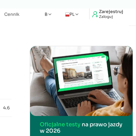
Zarejestruj
Cennik
B
PL
Zaloguj
4.6
Oficjalne testy
na prawo jazdy
w 2026