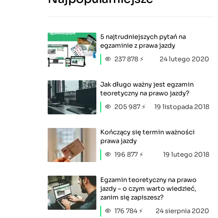
5 najtrudniejszych pytań na
egzaminie z prawa jazdy
237 878 ⚡
24 lutego 2020
Jak długo ważny jest egzamin
teoretyczny na prawo jazdy?
205 987 ⚡
19 listopada 2018
Kończący się termin ważności
prawa jazdy
196 877 ⚡
19 lutego 2018
Egzamin teoretyczny na prawo
jazdy – o czym warto wiedzieć,
zanim się zapiszesz?
176 784 ⚡
24 sierpnia 2020