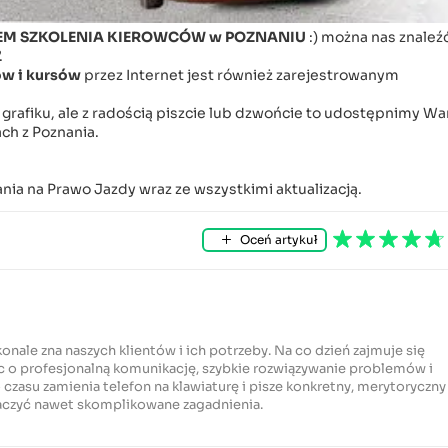
EM SZKOLENIA KIEROWCÓW w POZNANIU
:) można nas znaleź
.
ów i kursów
przez Internet jest również zarejestrowanym
m grafiku, ale z radością piszcie lub dzwońcie to udostępnimy W
h z Poznania.
ia na Prawo Jazdy wraz ze wszystkimi aktualizacją.
Oceń artykuł
konale zna naszych klientów i ich potrzeby. Na co dzień zajmuje się
c o profesjonalną komunikację, szybkie rozwiązywanie problemów i
czasu zamienia telefon na klawiaturę i pisze konkretny, merytoryczny
maczyć nawet skomplikowane zagadnienia.