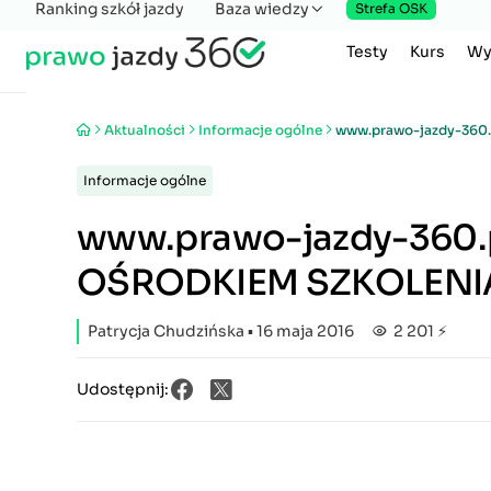
Ranking szkół jazdy
Baza wiedzy
Strefa OSK
Testy
Kurs
Wy
Aktualności
Informacje ogólne
www.prawo-jazdy-360
Informacje ogólne
www.prawo-jazdy-360.p
OŚRODKIEM SZKOLEN
Patrycja Chudzińska
▪ 16 maja 2016
2 201 ⚡
Udostępnij: