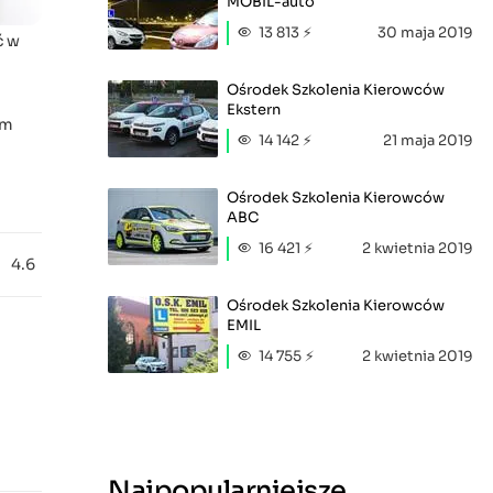
MOBIL-auto
13 813 ⚡
30 maja 2019
ć w
Ośrodek Szkolenia Kierowców
Ekstern
am
14 142 ⚡
21 maja 2019
Ośrodek Szkolenia Kierowców
ABC
16 421 ⚡
2 kwietnia 2019
4.6
Ośrodek Szkolenia Kierowców
EMIL
14 755 ⚡
2 kwietnia 2019
Najpopularniejsze