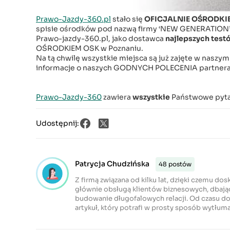
Prawo-Jazdy-360.pl
stało się
OFICJALNIE OŚRODKI
spisie ośrodków pod nazwą firmy ‘NEW GENERATION’
Prawo-jazdy-360.pl, jako dostawca
najlepszych test
OŚRODKIEM OSK w Poznaniu.
Na tą chwilę wszystkie miejsca są już zajęte w naszy
informacje o naszych GODNYCH POLECENIA partnerac
Prawo-Jazdy-360
zawiera
wszystkie
Państwowe pytan
Udostępnij:
Patrycja Chudzińska
48 postów
Z firmą związana od kilku lat, dzięki czemu dos
głównie obsługą klientów biznesowych, dbają
budowanie długofalowych relacji. Od czasu do 
artykuł, który potrafi w prosty sposób wytłu