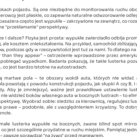
bokach pojazdu. Są one niezbędne do monitorowania ruchu obo
erowcy jest płaskie, co zapewnia naturalne odwzorowanie odle
pasażera często jest wypukłe – zakrzywione na zewnątrz, co roz
nne "przekłamanie" perspektywy.
e i dalsze? Fizyka jest prosta: wypukłe zwierciadło odbija pro
, ale kosztem zniekształcenia. Na przykład, samochód zbliżający
w, podczas gdy w rzeczywistości jest tuż za nami. To dlatego na
ser than they appear" – ostrzeżenie wprowadzone przez amery
zapobiegać wypadkom. Badania pokazują, że takie lusterka poz
 co jest bardzo istotne na autostradach.
ją martwe pola – te obszary wokół auta, których nie widać 
a powstają z powodu konstrukcji pojazdu, jak słupki A czy B, 
y. Aby je zmniejszyć, ważne jest prawidłowe ustawienie lust
 nie widzieć boków własnego auta w bocznych lustrach – to eli
pektywę. Wyobraź sobie: siedzisz za kierownicą, regulujesz lu
a prawe – podobnie, ale z uwzględnieniem krzywizny. To dobry
encie.
ałe lusterka wypukłe na bocznych, zwane blind spot mirror
co jest szczególnie przydatne w ruchu miejskim. Pamiętaj jedn
wy – zawsze sprawdzaj "na żywo" przed manewrem.