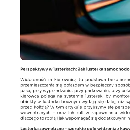
Perspektywy w lusterkach: Jak lusterka samochod
Widoczność za kierownicą to podstawa bezpieczn
przemieszczania się pojazdem w bezpieczny sposób. 
pasa, przy wyprzedzaniu, przy parkowaniu, przy cofa
kierowca polega na systemie lusterek, by monitoro
obiekty w lusterku bocznym wydają się dalej, niż 
przed kolizją? W tym artykule przyjrzymy się pers
wewnętrznych – oraz ich roli w zapewnianiu wido
dlaczego to robią i jak wspomagać się dodatkowymi na
Lusterka zewnętrzne - szerokie pole widzenia z kawa