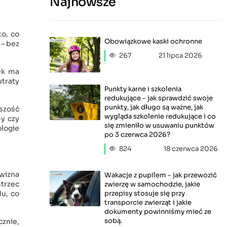
Najnowsze
o, co
Obowiązkowe kaski ochronne
 – bez
267
21 lipca 2026
ek ma
utraty
Punkty karne i szkolenia
redukujące - jak sprawdzić swoje
punkty, jak długo są ważne, jak
szość
wygląda szkolenie redukujące i co
-y czy
się zmieniło w usuwaniu punktów
logie
po 3 czerwca 2026?
824
18 czerwca 2026
ywizna
Wakacje z pupilem - jak przewozić
strzec
zwierzę w samochodzie, jakie
przepisy stosuje się przy
du, co
transporcie zwierząt i jakie
dokumenty powinniśmy mieć ze
sobą.
znie,