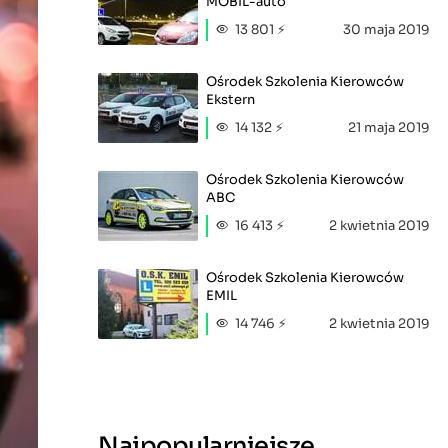
MOBIL-auto
13 801 ⚡
30 maja 2019
Ośrodek Szkolenia Kierowców
Ekstern
14 132 ⚡
21 maja 2019
Ośrodek Szkolenia Kierowców
ABC
16 413 ⚡
2 kwietnia 2019
Ośrodek Szkolenia Kierowców
EMIL
14 746 ⚡
2 kwietnia 2019
Najpopularniejsze