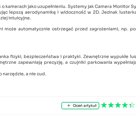
eć o kamerach jako uzupełnieniu. Systemy jak Camera Monitor 
rując lepszą aerodynamikę i widoczność w 2D. Jednak lusterk
iej intuicyjne.
kami może automatycznie ostrzegać przed zagrożeniami, np. p
ka fizyki, bezpieczeństwa i praktyki. Zewnętrzne wypukłe lu
nętrzne zapewniają precyzję, a czujniki parkowania wypełniają
 narzędzie, a nie cud.
Oceń artykuł