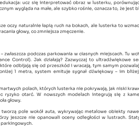
edukacja: ucz się interpretować obraz w lusterku, porównują
cznym wygląda na małe, ale szybko rośnie, oznacza to, że jest bl
 oczy naturalnie łapią ruch na bokach, ale lusterka to wzmac
racania głowy, co zmniejsza zmęczenie.
ą – zwłaszcza podczas parkowania w ciasnych miejscach. Tu w
tance Control). Jak działają? Zazwyczaj to ultradźwiękowe s
tóre odbijają się od przeszkód i wracają, tym samym pozwala
poniżej 1 metra, system emituje sygnał dźwiękowy – im bliże
rtwych polach, których lusterka nie pokrywają, jak niski kraw
jąc ryzyko otarć. W nowszych modelach integrują się z kame
oła głowy.
) tworzą pole wokół auta, wykrywając metalowe obiekty nawe
órzy jeszcze nie opanowali oceny odległości w lustrach. Stat
ji parkingowych.