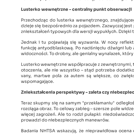
Lusterko wewnętrzne - centralny punkt obserwacji
Przechodząc do lusterka wewnętrznego, znajdująceg
dzieje się bezpośrednio za pojazdem. Zazwyczaj jest 
zniekształceń typowych dla wersji wypukłych. Dzięki t
Jednak i tu pojawiają się wyzwania. W nocy reflek
funkcję antyodblaskową. Po naciśnięciu dźwigni lub 
widoczności. To drobny, ale genialny wynalazek, któr
Lusterko wewnętrzne współpracuje z zewnętrznymi, 
otoczenia, ale nie wszystko – stąd potrzeba dodatk
vany, martwe pola za autem są większe, co zwięk
wspomagające.
Zniekształcenia perspektywy - zaleta czy niebezpi
Teraz skupmy się na samym "przekłamaniu" odległośc
rozciąga obraz. To celowy zabieg – szersze pole widz
więcej zagrożeń. Ale to rodzi pułapki: niedoświadcz
prowadzi do niebezpiecznych manewrów.
Badania NHTSA wskazują, że nieprawidłowa ocena od