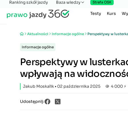
Ranking szkół jazdy
Baza wiedzy
Strefa OSK
Testy
Kurs
Wy
Aktualności
Informacje ogólne
Perspektywy w lusterk
Informacje ogólne
Perspektywy w lusterka
wpływają na widoczność
Jakub Moskalik
▪ 02 października 2025
4 000 ⚡
Udostępnij: