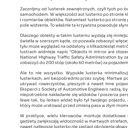
Zacznijmy od lusterek zewnętrznych, czyli tych po 
samochodem. W większości aut lusterko po stronie ki
i rozmiarów obiektów. Natomiast lusterko po stronie 
pole widzenia. To właśnie ta krzywizna powoduje sły
Dlaczego obiekty w takim lusterku wydają się mniejsz
światła w szerszym kącie, co pozwala zobaczyć więcej
tyłu może wyglądać na oddalony o kilkadziesiąt metró
lustrach widnieje napis "Objects in mirror are clo
National Highway Traffic Safety Administration by 
zobaczyć do 200 stóp (około 60 metrów) za pojazdem,
Ale to nie wszystko. Wypukłe lusterka minimalizu
lusterkach, ani bezpośrednio przez szybę. Martwe pol
ukrywać rowerzystów, pieszych a nawet inne pojazd
Eksperci z Society of Automotive Engineers radzą, by
niepotrzebne nakładanie się widoków i poszerza pers
lewe tak, by ledwo widać było tył twojego pojazdu, 
który może uratować przed zmianą pasa w złym mom
W praktyce, wielu kierowców montuje dodatkowe m
gadżety zwiększają widoczność w martwych strefach, 
nawet najlepsze lusterko nie zastąpi obrócenia gło