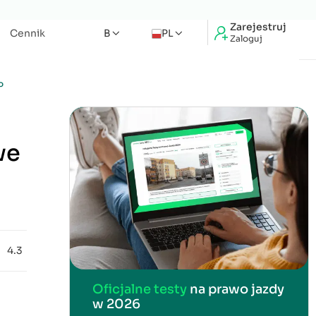
Zarejestruj
Cennik
B
PL
Zaloguj
o
we
4.3
Oficjalne testy
na prawo jazdy
w 2026