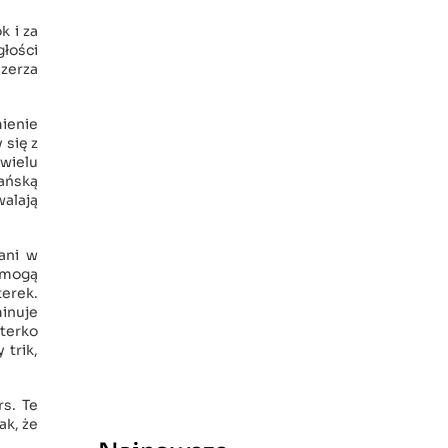
k i za
głości
szerza
mienie
 się z
 wielu
kańską
walają
ani w
i mogą
erek.
minuje
sterko
 trik,
s. Te
ak, że