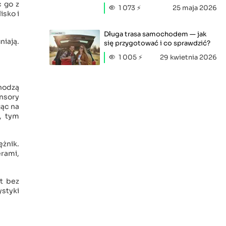
c go z
1 073 ⚡
25 maja 2026
isko i
Długa trasa samochodem — jak
niają.
się przygotować i co sprawdzić?
1 005 ⚡
29 kwietnia 2026
chodzą
ensory
jąc na
j, tym
ężnik.
rami,
t bez
ystyki