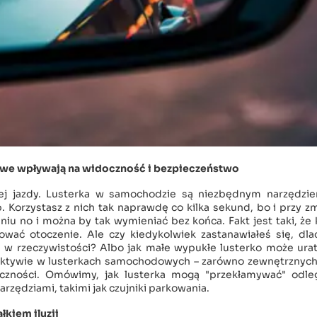
owe wpływają na widoczność i bezpieczeństwo
ej jazdy. Lusterka w samochodzie są niezbędnym narzędzi
Korzystasz z nich tak naprawdę co kilka sekund, bo i przy z
niu no i można by tak wymieniać bez końca. Fakt jest taki, że
wać otoczenie. Ale czy kiedykolwiek zastanawiałeś się, dla
są w rzeczywistości? Albo jak małe wypukłe lusterko może ur
pektywie w lusterkach samochodowych – zarówno zewnętrznych,
czności. Omówimy, jak lusterka mogą "przekłamywać" odleg
rzędziami, takimi jak czujniki parkowania.
łkiem iluzji