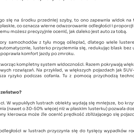
o się na środku przedniej szyby, to ono zapewnia widok na t
płaskie, co oznacza wierne odwzorowanie odległości i proporcji
emu możesz precyzyjnie ocenić, jak daleko jest auto za tobą.
tory samochodów z tyłu mogą oślepiać, dlatego wiele luster
automatycznie, lusterko przyciemnia się, redukując blask bez 
y poprawia komfort jazdy po zmroku.
tworząc kompletny system widoczności. Razem pokrywają więk
owych rozwiązań. Na przykład, w większych pojazdach jak SUV
sza ryzyko podczas cofania. Tu z pomocą przychodzą techno
eczeństwo?
i. W wypukłych lustrach obiekty wydają się mniejsze, bo krz
enia (nawet o 30-50% więcej niż w płaskim lusterku) pozwala do
ony kierowca może źle ocenić prędkość zbliżającego się pojaz
ległości w lustrach przyczynia się do tysięcy wypadków roc