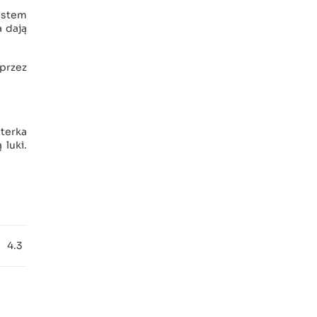
System
a dają
oprzez
sterka
 luki.
4.3