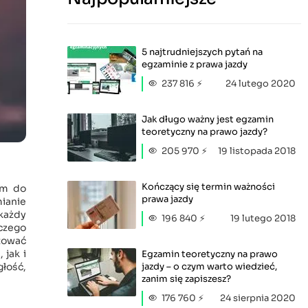
5 najtrudniejszych pytań na
egzaminie z prawa jazdy
237 816 ⚡
24 lutego 2020
Jak długo ważny jest egzamin
teoretyczny na prawo jazdy?
205 970 ⚡
19 listopada 2018
Kończący się termin ważności
em do
prawa jazdy
mianie
 każdy
196 840 ⚡
19 lutego 2018
czego
atować
 jak i
Egzamin teoretyczny na prawo
jazdy – o czym warto wiedzieć,
łość,
zanim się zapiszesz?
176 760 ⚡
24 sierpnia 2020