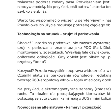
zwłaszcza podczas zmiany pasa. Rozwiązaniem jest 
rzeczywistością. Na przykład, jeśli auto w lusterku bo
szybko się zbliża.
Warto też wspomnieć o widzeniu peryferyjnym – nasze
Prawidłowe ich użycie redukuje potrzebę ciągłego ob
Technologia na ratunek – czujniki parkowania
Chociaż lusterka są podstawą, nie zawsze wystarcz
czujniki parkowania, znane też jako PDC (Park Dis
montowane w zderzakach. Wysyłają fale dźwiękowe, k
obliczenie odległości. Gdy obiekt jest blisko np. 
częstszy ‘’beep’’.
Korzyści? Przede wszystkim poprawa widoczności w ma
Czujniki ułatwiają parkowanie równoległe, reduku
tworząc 360-stopniowy widok – to jak mieć oczy dook
Na przykład, elektromagnetyczne sensory (rzadsze
ruchu. To idealne dla początkujących kierowców, kt
pokazują, że auta z czujnikami mają o 30% mniej koliz
Nowoczesne alternatywy - kamery i przyszłość