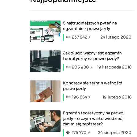
5 najtrudniejszych pytań na
egzaminie z prawa jazdy
237 842 ⚡
24 lutego 2020
Jak długo ważny jest egzamin
teoretyczny na prawo jazdy?
205 980 ⚡
19 listopada 2018
Kończący się termin ważności
prawa jazdy
196 854 ⚡
19 lutego 2018
Egzamin teoretyczny na prawo
jazdy – o czym warto wiedzieć,
zanim się zapiszesz?
176 770 ⚡
24 sierpnia 2020