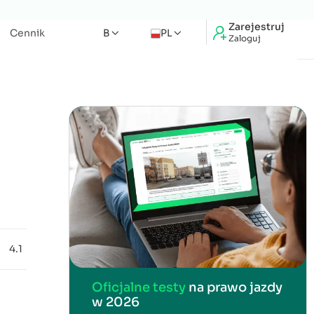
Zarejestruj
Cennik
B
PL
Zaloguj
4.1
Oficjalne testy
na prawo jazdy
w 2026