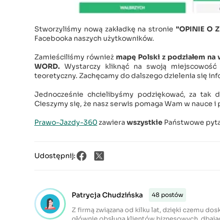
Stworzyliśmy nową zakładkę na stronie
"OPINIE O
Facebooka naszych użytkowników.
Zamieściliśmy również
mapę Polski z podziałem na 
WORD.
Wystarczy kliknąć na swoją miejscowość i
teoretyczny. Zachęcamy do dalszego dzielenia się inf
Jednocześnie chcielibyśmy podziękować, za tak 
Cieszymy się, że nasz serwis pomaga Wam w nauce i 
Prawo-Jazdy-360
zawiera
wszystkie
Państwowe pytan
Udostępnij:
Patrycja Chudzińska
48 postów
Z firmą związana od kilku lat, dzięki czemu dos
głównie obsługą klientów biznesowych, dbają