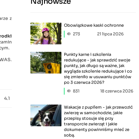
Najnowsze
arze z
Obowiązkowe kaski ochronne
273
21 lipca 2026
rodki
zamin
ącym.
Punkty karne i szkolenia
 WAS.
redukujące - jak sprawdzić swoje
punkty, jak długo są ważne, jak
wygląda szkolenie redukujące i co
się zmieniło w usuwaniu punktów
po 3 czerwca 2026?
831
18 czerwca 2026
4.1
Wakacje z pupilem - jak przewozić
zwierzę w samochodzie, jakie
przepisy stosuje się przy
transporcie zwierząt i jakie
dokumenty powinniśmy mieć ze
sobą.