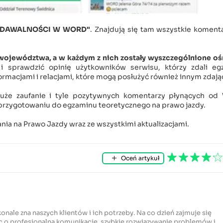
 ZDAWALNOŚCI W WORD"
. Znajdują się tam wszystkie koment
województwa, a w każdym z nich zostały wyszczególnione oś
 sprawdzić opinię użytkowników serwisu, którzy zdali eg
ormacjami i relacjami, które mogą posłużyć również innym zdaj
duże zaufanie i tyle pozytywnych komentarzy płynących od
przygotowaniu do egzaminu teoretycznego na prawo jazdy.
ia na Prawo Jazdy wraz ze wszystkimi aktualizacjami.
Oceń artykuł
konale zna naszych klientów i ich potrzeby. Na co dzień zajmuje się
c o profesjonalną komunikację, szybkie rozwiązywanie problemów i