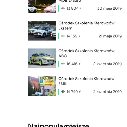
MOBIL-auto
13 804 ⚡
30 maja 2019
Ośrodek Szkolenia Kierowców
Ekstern
14 135 ⚡
21 maja 2019
Ośrodek Szkolenia Kierowców
ABC
16 416 ⚡
2 kwietnia 2019
Ośrodek Szkolenia Kierowców
EMIL
14 749 ⚡
2 kwietnia 2019
Najpopularniejsze