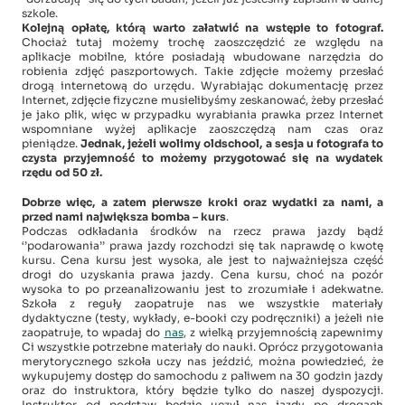
szkole.
Kolejną opłatę, którą warto załatwić na wstępie to fotograf.
Chociaż tutaj możemy trochę zaoszczędzić ze względu na
aplikacje mobilne, które posiadają wbudowane narzędzia do
robienia zdjęć paszportowych. Takie zdjęcie możemy przesłać
drogą internetową do urzędu. Wyrabiając dokumentację przez
Internet, zdjęcie fizyczne musielibyśmy zeskanować, żeby przesłać
je jako plik, więc w przypadku wyrabiania prawka przez Internet
wspomniane wyżej aplikacje zaoszczędzą nam czas oraz
pieniądze.
Jednak, jeżeli wolimy oldschool, a sesja u fotografa to
czysta przyjemność to możemy przygotować się na wydatek
rzędu od 50 zł.
Dobrze więc, a zatem pierwsze kroki oraz wydatki za nami, a
przed nami największa bomba – kurs
.
Podczas odkładania środków na rzecz prawa jazdy bądź
‘’podarowania’’ prawa jazdy rozchodzi się tak naprawdę o kwotę
kursu. Cena kursu jest wysoka, ale jest to najważniejsza część
drogi do uzyskania prawa jazdy. Cena kursu, choć na pozór
wysoka to po przeanalizowaniu jest to zrozumiałe i adekwatne.
Szkoła z reguły zaopatruje nas we wszystkie materiały
dydaktyczne (testy, wykłady, e-booki czy podręczniki) a jeżeli nie
zaopatruje, to wpadaj do
nas
, z wielką przyjemnością zapewnimy
Ci wszystkie potrzebne materiały do nauki. Oprócz przygotowania
merytorycznego szkoła uczy nas jeździć, można powiedzieć, że
wykupujemy dostęp do samochodu z paliwem na 30 godzin jazdy
oraz do instruktora, który będzie tylko do naszej dyspozycji.
Instruktor od podstaw będzie uczył nas jazdy po drogach