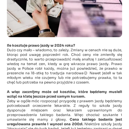
Ile kosztuje prawo jazdy w 2024 roku?
Dużo czy mało – wiadomo, to zależy. Zmiany w cenach nie są duże,
biorąc pod uwagę poprzedni rok. Choć ceny nie zmieniły się
drastycznie, to warto przeprowadzić małą analizę i zaktualizować
wiedzę na temat cen, kiedy w grę wkracza prawo jazdy. Prawo
jazdy w Polsce robi każdy, można już powiedzieć, że prawko w
prezencie na 18-stkę to tradycja narodowa😉 Nawet jeżeli w tak
młodym wieku nie czujemy lub nie potrzebujemy prawka, to ta
chęć lub potrzeba na pewno przyjdzie z czasem.
A więc zacznijmy może od kosztów, które będziemy musieli
wziąć na klatę jeszcze przed samym kursem.
Żeby w ogóle móc rozpocząć przygodę z prawem jazdy będziemy
potrzebowali orzeczenie lekarskie. Z reguły to szkoła jazdy
dysponuje miejscem oraz lekarzem uprawnionym do
przeprowadzenia takiego badania. Więc chociaż szukanie i
umawianie się mamy z głowy.
Cena takiego badania jest
uregulowana prawnie i wynosi ona 200zł.
Niektóre szkoły jazdy
‘’dorzucają’’ się do tych badań, jeżeli już jesteśmy zapisani w danej