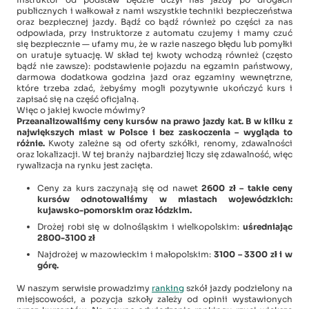
publicznych i wałkował z nami wszystkie techniki bezpieczeństwa
oraz bezpiecznej jazdy. Bądź co bądź również po części za nas
odpowiada, przy instruktorze z automatu czujemy i mamy czuć
się bezpiecznie — ufamy mu, że w razie naszego błędu lub pomyłki
on uratuje sytuację. W skład tej kwoty wchodzą również (często
bądź nie zawsze): podstawienie pojazdu na egzamin państwowy,
darmowa dodatkowa godzina jazd oraz egzaminy wewnętrzne,
które trzeba zdać, żebyśmy mogli pozytywnie ukończyć kurs i
zapisać się na część oficjalną.
Więc o jakiej kwocie mówimy?
Przeanalizowaliśmy ceny kursów na prawo jazdy kat. B w kilku z
największych miast w Polsce i bez zaskoczenia – wygląda to
różnie.
Kwoty zależne są od oferty szkółki, renomy, zdawalności
oraz lokalizacji. W tej branży najbardziej liczy się zdawalność, więc
rywalizacja na rynku jest zacięta.
Ceny za kurs zaczynają się od nawet
2600 zł – takie ceny
kursów odnotowaliśmy w miastach wojewódzkich:
kujawsko-pomorskim oraz łódzkim.
Drożej robi się w dolnośląskim i wielkopolskim:
uśredniając
2800-3100 zł
Najdrożej w mazowieckim i małopolskim:
3100 – 3300 zł i w
górę.
W naszym serwisie prowadzimy
ranking
szkół jazdy podzielony na
miejscowości, a pozycja szkoły zależy od opinii wystawionych