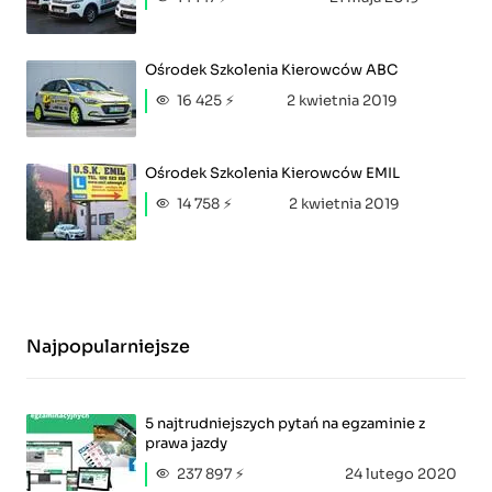
Ośrodek Szkolenia Kierowców ABC
16 425 ⚡
2 kwietnia 2019
Ośrodek Szkolenia Kierowców EMIL
14 758 ⚡
2 kwietnia 2019
Najpopularniejsze
5 najtrudniejszych pytań na egzaminie z
prawa jazdy
237 897 ⚡
24 lutego 2020