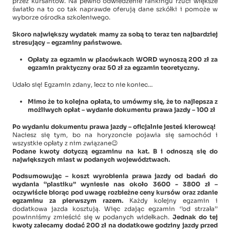
przez kursantów. Na pewno odwiedzenie rankingu rzuci większe
światło na to co tak naprawde oferują dane szkółki i pomoże w
wyborze ośrodka szkoleniwego.
Skoro największy wydatek mamy za sobą to teraz ten najbardziej
stresujący – egzaminy państwowe.
Opłaty za egzamin w placówkach WORD wynoszą 200 zł za
egzamin praktyczny oraz 50 zł za egzamin teoretyczny.
Udało się! Egzamin zdany, lecz to nie koniec…
Mimo że to kolejna opłata, to umówmy się, że to najlepsza z
możliwych opłat – wydanie dokumentu prawa jazdy – 100 zł
Po wydaniu dokumentu prawa jazdy – oficjalnie jesteś kierowcą!
Naciesz się tym, bo na horyzoncie pojawia się samochód i
wszystkie opłaty z nim związane😉
Podane kwoty dotyczą egzaminu na kat. B i odnoszą się do
największych miast w podanych województwach.
Podsumowując – koszt wyrobienia prawa jazdy od badań do
wydania ‘’plastiku’’ wyniesie nas około 3600 - 3800 zł –
oczywiście biorąc pod uwagę rozbieżne ceny kursów oraz zdanie
egzaminu za pierwszym razem.
Każdy kolejny egzamin i
dodatkowa jazda kosztują. Więc zdając egzamin ‘’od strzała’’
powinniśmy zmieścić się w podanych widełkach.
Jednak do tej
kwoty zalecamy dodać 200 zł na dodatkowe godziny jazdy przed