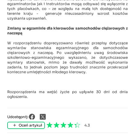
egzaminatorów jak i instruktorów mogą odbywać się wyłącznie z
tych placówkach, co – ze względu na małą ich dostępność na
terenie kraju - generuje nieuzasadniony wzrost kosztów
uzyskania uprawnień.
Zmiany w egzaminie dla kierowców samochodów ciężarowych z
naczepą
W rozporządzeniu doprecyzowano również przepisy dotyczące
wymiarów stanowiska egzaminacyjnego dla samochodów
ciężarowych z naczepą. Po uwzględnieniu uwag środowiska
szkoleniowo-egzaminacyjnego wykazano, że dotychczasowe
wymiary stanowisk, mimo że dawały możliwość wykonania
zadania, to jednak poziom jego trudności znacznie przekraczał
konieczne umiejętności młodego kierowcy.
Rozporządzenia ma wejść życie po upływie 30 dni od dnia
ogłoszenia.
Udostępnij:
Oceń artykuł
4.3