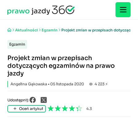
Aktualności
Egzamin
Projekt zmian w przepisach dotyczącyc
Egzamin
Projekt zmian w przepisach
dotyczących egzaminów na prawo
jazdy
Angelina Gąkowska
▪ 05 listopada 2020
4 223 ⚡
Udostępnij:
Oceń artykuł
4.3