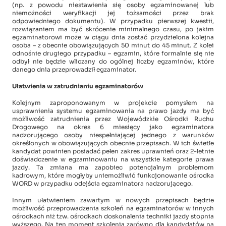
(np. z powodu niestawienia się osoby egzaminowanej lub
niemożności weryfikacji jej tożsamości przez brak
odpowiedniego dokumentu). W przypadku pierwszej kwestii,
rozwiązaniem ma być skrócenie minimalnego czasu, po jakim
egzaminatorowi może w ciągu dnia zostać przydzielona kolejna
osoba – z obecnie obowiązujących 50 minut do 45 minut. Z kolei
odnośnie drugiego przypadku – egzamin, które formalnie się nie
odbył nie będzie wliczany do ogólnej liczby egzaminów, które
danego dnia przeprowadził egzaminator.
Ułatwienia w zatrudnianiu egzaminatorów
Kolejnym zaproponowanym w projekcie pomysłem na
usprawnienia systemu egzaminowania na prawo jazdy ma być
możliwość zatrudnienia przez Wojewódzkie Ośrodki Ruchu
Drogowego na okres 6 miesięcy jako egzaminatora
nadzorującego osoby niespełniającej jednego z warunków
określonych w obowiązujących obecnie przepisach. W ich świetle
kandydat powinien posiadać pełen zakres uprawnień oraz 2-letnie
doświadczenie w egzaminowaniu na wszystkie kategorie prawa
jazdy. Ta zmiana ma zapobiec potencjalnym problemom
kadrowym, które mogłyby uniemożliwić funkcjonowanie ośrodka
WORD w przypadku odejścia egzaminatora nadzorującego.
Innym ułatwieniem zawartym w nowych przepisach będzie
możliwość przeprowadzenia szkoleń na egzaminatorów w innych
ośrodkach niż tzw. ośrodkach doskonalenia techniki jazdy stopnia
wyższego. Na ten moment szkolenia zarówno dla kandydatów na