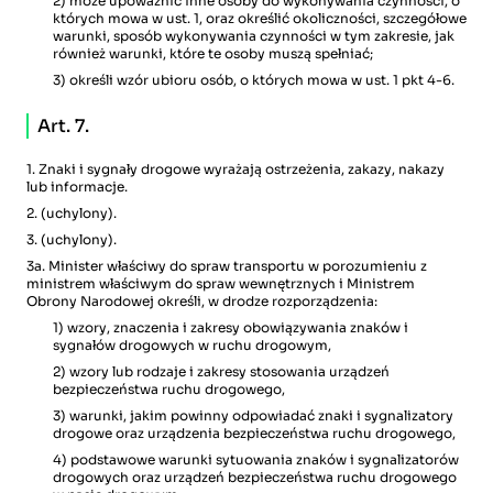
2) może upoważnić inne osoby do wykonywania czynności, o
których mowa w ust. 1, oraz określić okoliczności, szczegółowe
warunki, sposób wykonywania czynności w tym zakresie, jak
również warunki, które te osoby muszą spełniać;
3) określi wzór ubioru osób, o których mowa w ust. 1 pkt 4-6.
Art. 7.
1. Znaki i sygnały drogowe wyrażają ostrzeżenia, zakazy, nakazy
lub informacje.
2. (uchylony).
3. (uchylony).
3a. Minister właściwy do spraw transportu w porozumieniu z
ministrem właściwym do spraw wewnętrznych i Ministrem
Obrony Narodowej określi, w drodze rozporządzenia:
1) wzory, znaczenia i zakresy obowiązywania znaków i
sygnałów drogowych w ruchu drogowym,
2) wzory lub rodzaje i zakresy stosowania urządzeń
bezpieczeństwa ruchu drogowego,
3) warunki, jakim powinny odpowiadać znaki i sygnalizatory
drogowe oraz urządzenia bezpieczeństwa ruchu drogowego,
4) podstawowe warunki sytuowania znaków i sygnalizatorów
drogowych oraz urządzeń bezpieczeństwa ruchu drogowego