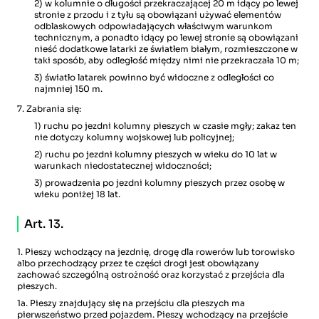
2) w kolumnie o długości przekraczającej 20 m idący po lewej
stronie z przodu i z tyłu są obowiązani używać elementów
odblaskowych odpowiadających właściwym warunkom
technicznym, a ponadto idący po lewej stronie są obowiązani
nieść dodatkowe latarki ze światłem białym, rozmieszczone w
taki sposób, aby odległość między nimi nie przekraczała 10 m;
3) światło latarek powinno być widoczne z odległości co
najmniej 150 m.
7. Zabrania się:
1) ruchu po jezdni kolumny pieszych w czasie mgły; zakaz ten
nie dotyczy kolumny wojskowej lub policyjnej;
2) ruchu po jezdni kolumny pieszych w wieku do 10 lat w
warunkach niedostatecznej widoczności;
3) prowadzenia po jezdni kolumny pieszych przez osobę w
wieku poniżej 18 lat.
Art. 13.
1. Pieszy wchodzący na jezdnię, drogę dla rowerów lub torowisko
albo przechodzący przez te części drogi jest obowiązany
zachować szczególną ostrożność oraz korzystać z przejścia dla
pieszych.
1a. Pieszy znajdujący się na przejściu dla pieszych ma
pierwszeństwo przed pojazdem. Pieszy wchodzący na przejście