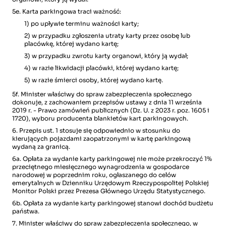
5e. Karta parkingowa traci ważność:
1) po upływie terminu ważności karty;
2) w przypadku zgłoszenia utraty karty przez osobę lub
placówkę, której wydano kartę;
3) w przypadku zwrotu karty organowi, który ją wydał;
4) w razie likwidacji placówki, której wydano kartę;
5) w razie śmierci osoby, której wydano kartę.
5f. Minister właściwy do spraw zabezpieczenia społecznego
dokonuje, z zachowaniem przepisów ustawy z dnia 11 września
2019 r. - Prawo zamówień publicznych (Dz. U. z 2023 r. poz. 1605 i
1720), wyboru producenta blankietów kart parkingowych.
6. Przepis ust. 1 stosuje się odpowiednio w stosunku do
kierujących pojazdami zaopatrzonymi w kartę parkingową
wydaną za granicą.
6a. Opłata za wydanie karty parkingowej nie może przekroczyć 1%
przeciętnego miesięcznego wynagrodzenia w gospodarce
narodowej w poprzednim roku, ogłaszanego do celów
emerytalnych w Dzienniku Urzędowym Rzeczypospolitej Polskiej
Monitor Polski przez Prezesa Głównego Urzędu Statystycznego.
6b. Opłata za wydanie karty parkingowej stanowi dochód budżetu
państwa.
7. Minister właściwy do spraw zabezpieczenia społecznego, w