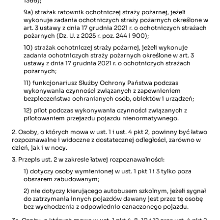
1366);
9a) strażak ratownik ochotniczej straży pożarnej, jeżeli
wykonuje zadania ochotniczych straży pożarnych określone w
art. 3 ustawy z dnia 17 grudnia 2021 r. o ochotniczych strażach
pożarnych (Dz. U. z 2025 r. poz. 244 i 900);
10) strażak ochotniczej straży pożarnej, jeżeli wykonuje
zadania ochotniczych straży pożarnych określone w art. 3
ustawy z dnia 17 grudnia 2021 r. o ochotniczych strażach
pożarnych;
11) funkcjonariusz Służby Ochrony Państwa podczas
wykonywania czynności związanych z zapewnieniem
bezpieczeństwa ochranianych osób, obiektów i urządzeń;
12) pilot podczas wykonywania czynności związanych z
pilotowaniem przejazdu pojazdu nienormatywnego.
2. Osoby, o których mowa w ust. 1 i ust. 4 pkt 2, powinny być łatwo
rozpoznawalne i widoczne z dostatecznej odległości, zarówno w
dzień, jak i w nocy.
3. Przepis ust. 2 w zakresie łatwej rozpoznawalności:
1) dotyczy osoby wymienionej w ust. 1 pkt 1 i 3 tylko poza
obszarem zabudowanym;
2) nie dotyczy kierującego autobusem szkolnym, jeżeli sygnał
do zatrzymania innych pojazdów dawany jest przez tę osobę
bez wychodzenia z odpowiednio oznaczonego pojazdu.