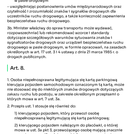
w pasie drogowym
- uwzględniając postanowienia umów międzynarodowych oraz
czytelność i zrozumiałość znaków i sygnałów drogowych dla
uczestników ruchu drogowego, a także konieczność zapewnienia
bezpieczeństwa ruchu drogowego.
3b. Minister właściwy do spraw transportu może wydawać,
rozpowszechniać lub rekomendować wzorce i standardy
dotyczące szczegółowych warunków sytuowania znaków i
sygnalizatorów drogowych oraz urządzeń bezpieczeństwa ruchu
drogowego w pasie drogowym, w formie opracowań, na zasadach
określonych w art. 17 ust. 3 i 4 ustawy z dnia 21 marca 1985 r. o
drogach publicznych.
Art. 8.
1. Osoba niepełnosprawna legitymująca się kartą parkingową
kierująca pojazdem samochodowym oznaczonym tą kartą, może
nie stosować się do niektórych znaków drogowych dotyczących
zakazu ruchu lub postoju, w zakresie określonym przepisami o
których mowa w art. 7 ust. 3a.
2. Przepis ust. 1 stosuje się również do:
1) kierującego pojazdem, który przewozi osobę
niepełnosprawną legitymującą się kartą parkingową;
2) kierującego pojazdem należącym do placówki, o której
mowa w ust. 3a pkt 3, przewożącego osobę mającą znacznie