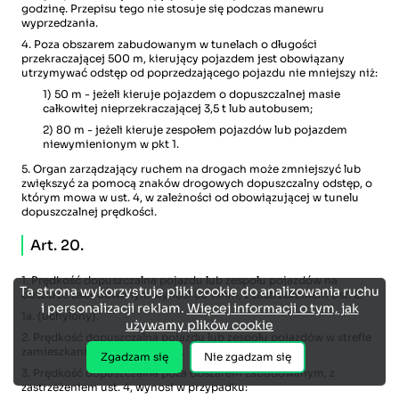
godzinę. Przepisu tego nie stosuje się podczas manewru
wyprzedzania.
4. Poza obszarem zabudowanym w tunelach o długości
przekraczającej 500 m, kierujący pojazdem jest obowiązany
utrzymywać odstęp od poprzedzającego pojazdu nie mniejszy niż:
1) 50 m - jeżeli kieruje pojazdem o dopuszczalnej masie
całkowitej nieprzekraczającej 3,5 t lub autobusem;
2) 80 m - jeżeli kieruje zespołem pojazdów lub pojazdem
niewymienionym w pkt 1.
5. Organ zarządzający ruchem na drogach może zmniejszyć lub
zwiększyć za pomocą znaków drogowych dopuszczalny odstęp, o
którym mowa w ust. 4, w zależności od obowiązującej w tunelu
dopuszczalnej prędkości.
Art. 20.
1. Prędkość dopuszczalna pojazdu lub zespołu pojazdów na
Ta strona wykorzystuje pliki cookie do analizowania ruchu
obszarze zabudowanym wynosi 50 km/h, z zastrzeżeniem ust. 2.
i personalizacji reklam.
Więcej informacji o tym, jak
1a. (uchylony).
używamy plików cookie
2. Prędkość dopuszczalna pojazdu lub zespołu pojazdów w strefie
zamieszkania wynosi 20 km/h.
Zgadzam się
Nie zgadzam się
3. Prędkość dopuszczalna poza obszarem zabudowanym, z
zastrzeżeniem ust. 4, wynosi w przypadku: