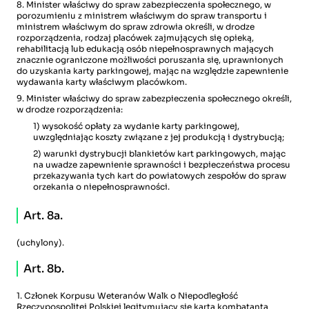
8. Minister właściwy do spraw zabezpieczenia społecznego, w
porozumieniu z ministrem właściwym do spraw transportu i
ministrem właściwym do spraw zdrowia określi, w drodze
rozporządzenia, rodzaj placówek zajmujących się opieką,
rehabilitacją lub edukacją osób niepełnosprawnych mających
znacznie ograniczone możliwości poruszania się, uprawnionych
do uzyskania karty parkingowej, mając na względzie zapewnienie
wydawania karty właściwym placówkom.
9. Minister właściwy do spraw zabezpieczenia społecznego określi,
w drodze rozporządzenia:
1) wysokość opłaty za wydanie karty parkingowej,
uwzględniając koszty związane z jej produkcją i dystrybucją;
2) warunki dystrybucji blankietów kart parkingowych, mając
na uwadze zapewnienie sprawności i bezpieczeństwa procesu
przekazywania tych kart do powiatowych zespołów do spraw
orzekania o niepełnosprawności.
Art. 8a.
(uchylony).
Art. 8b.
1. Członek Korpusu Weteranów Walk o Niepodległość
Rzeczypospolitej Polskiej legitymujący się kartą kombatanta