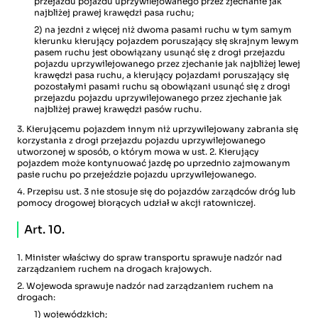
przejazdu pojazdu uprzywilejowanego przez zjechanie jak
najbliżej prawej krawędzi pasa ruchu;
2) na jezdni z więcej niż dwoma pasami ruchu w tym samym
kierunku kierujący pojazdem poruszający się skrajnym lewym
pasem ruchu jest obowiązany usunąć się z drogi przejazdu
pojazdu uprzywilejowanego przez zjechanie jak najbliżej lewej
krawędzi pasa ruchu, a kierujący pojazdami poruszający się
pozostałymi pasami ruchu są obowiązani usunąć się z drogi
przejazdu pojazdu uprzywilejowanego przez zjechanie jak
najbliżej prawej krawędzi pasów ruchu.
3. Kierującemu pojazdem innym niż uprzywilejowany zabrania się
korzystania z drogi przejazdu pojazdu uprzywilejowanego
utworzonej w sposób, o którym mowa w ust. 2. Kierujący
pojazdem może kontynuować jazdę po uprzednio zajmowanym
pasie ruchu po przejeździe pojazdu uprzywilejowanego.
4. Przepisu ust. 3 nie stosuje się do pojazdów zarządców dróg lub
pomocy drogowej biorących udział w akcji ratowniczej.
Art. 10.
1. Minister właściwy do spraw transportu sprawuje nadzór nad
zarządzaniem ruchem na drogach krajowych.
2. Wojewoda sprawuje nadzór nad zarządzaniem ruchem na
drogach:
1) wojewódzkich;