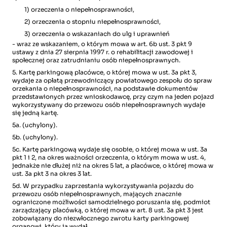
1) orzeczenia o niepełnosprawności,
2) orzeczenia o stopniu niepełnosprawności,
3) orzeczenia o wskazaniach do ulg i uprawnień
- wraz ze wskazaniem, o którym mowa w art. 6b ust. 3 pkt 9
ustawy z dnia 27 sierpnia 1997 r. o rehabilitacji zawodowej i
społecznej oraz zatrudnianiu osób niepełnosprawnych.
5. Kartę parkingową placówce, o której mowa w ust. 3a pkt 3,
wydaje za opłatą przewodniczący powiatowego zespołu do spraw
orzekania o niepełnosprawności, na podstawie dokumentów
przedstawionych przez wnioskodawcę, przy czym na jeden pojazd
wykorzystywany do przewozu osób niepełnosprawnych wydaje
się jedną kartę.
5a. (uchylony).
5b. (uchylony).
5c. Kartę parkingową wydaje się osobie, o której mowa w ust. 3a
pkt 1 i 2, na okres ważności orzeczenia, o którym mowa w ust. 4,
jednakże nie dłużej niż na okres 5 lat, a placówce, o której mowa w
ust. 3a pkt 3 na okres 3 lat.
5d. W przypadku zaprzestania wykorzystywania pojazdu do
przewozu osób niepełnosprawnych, mających znacznie
ograniczone możliwości samodzielnego poruszania się, podmiot
zarządzający placówką, o której mowa w art. 8 ust. 3a pkt 3 jest
zobowiązany do niezwłocznego zwrotu karty parkingowej
organowi, który ją wydał.