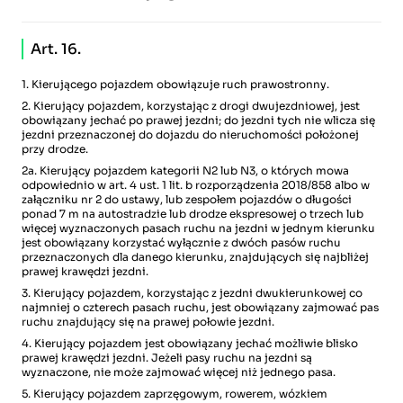
Art. 16.
1. Kierującego pojazdem obowiązuje ruch prawostronny.
2. Kierujący pojazdem, korzystając z drogi dwujezdniowej, jest
obowiązany jechać po prawej jezdni; do jezdni tych nie wlicza się
jezdni przeznaczonej do dojazdu do nieruchomości położonej
przy drodze.
2a. Kierujący pojazdem kategorii N2 lub N3, o których mowa
odpowiednio w art. 4 ust. 1 lit. b rozporządzenia 2018/858 albo w
załączniku nr 2 do ustawy, lub zespołem pojazdów o długości
ponad 7 m na autostradzie lub drodze ekspresowej o trzech lub
więcej wyznaczonych pasach ruchu na jezdni w jednym kierunku
jest obowiązany korzystać wyłącznie z dwóch pasów ruchu
przeznaczonych dla danego kierunku, znajdujących się najbliżej
prawej krawędzi jezdni.
3. Kierujący pojazdem, korzystając z jezdni dwukierunkowej co
najmniej o czterech pasach ruchu, jest obowiązany zajmować pas
ruchu znajdujący się na prawej połowie jezdni.
4. Kierujący pojazdem jest obowiązany jechać możliwie blisko
prawej krawędzi jezdni. Jeżeli pasy ruchu na jezdni są
wyznaczone, nie może zajmować więcej niż jednego pasa.
5. Kierujący pojazdem zaprzęgowym, rowerem, wózkiem