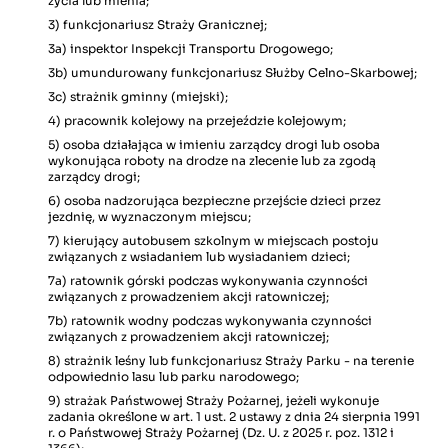
życia lub mienia;
3) funkcjonariusz Straży Granicznej;
3a) inspektor Inspekcji Transportu Drogowego;
3b) umundurowany funkcjonariusz Służby Celno-Skarbowej;
3c) strażnik gminny (miejski);
4) pracownik kolejowy na przejeździe kolejowym;
5) osoba działająca w imieniu zarządcy drogi lub osoba
wykonująca roboty na drodze na zlecenie lub za zgodą
zarządcy drogi;
6) osoba nadzorująca bezpieczne przejście dzieci przez
jezdnię, w wyznaczonym miejscu;
7) kierujący autobusem szkolnym w miejscach postoju
związanych z wsiadaniem lub wysiadaniem dzieci;
7a) ratownik górski podczas wykonywania czynności
związanych z prowadzeniem akcji ratowniczej;
7b) ratownik wodny podczas wykonywania czynności
związanych z prowadzeniem akcji ratowniczej;
8) strażnik leśny lub funkcjonariusz Straży Parku - na terenie
odpowiednio lasu lub parku narodowego;
9) strażak Państwowej Straży Pożarnej, jeżeli wykonuje
zadania określone w art. 1 ust. 2 ustawy z dnia 24 sierpnia 1991
r. o Państwowej Straży Pożarnej (Dz. U. z 2025 r. poz. 1312 i