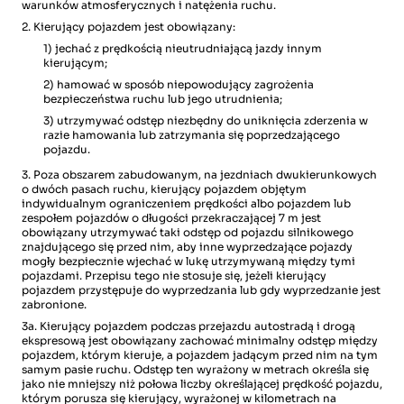
warunków atmosferycznych i natężenia ruchu.
2. Kierujący pojazdem jest obowiązany:
1) jechać z prędkością nieutrudniającą jazdy innym
kierującym;
2) hamować w sposób niepowodujący zagrożenia
bezpieczeństwa ruchu lub jego utrudnienia;
3) utrzymywać odstęp niezbędny do uniknięcia zderzenia w
razie hamowania lub zatrzymania się poprzedzającego
pojazdu.
3. Poza obszarem zabudowanym, na jezdniach dwukierunkowych
o dwóch pasach ruchu, kierujący pojazdem objętym
indywidualnym ograniczeniem prędkości albo pojazdem lub
zespołem pojazdów o długości przekraczającej 7 m jest
obowiązany utrzymywać taki odstęp od pojazdu silnikowego
znajdującego się przed nim, aby inne wyprzedzające pojazdy
mogły bezpiecznie wjechać w lukę utrzymywaną między tymi
pojazdami. Przepisu tego nie stosuje się, jeżeli kierujący
pojazdem przystępuje do wyprzedzania lub gdy wyprzedzanie jest
zabronione.
3a. Kierujący pojazdem podczas przejazdu autostradą i drogą
ekspresową jest obowiązany zachować minimalny odstęp między
pojazdem, którym kieruje, a pojazdem jadącym przed nim na tym
samym pasie ruchu. Odstęp ten wyrażony w metrach określa się
jako nie mniejszy niż połowa liczby określającej prędkość pojazdu,
którym porusza się kierujący, wyrażonej w kilometrach na