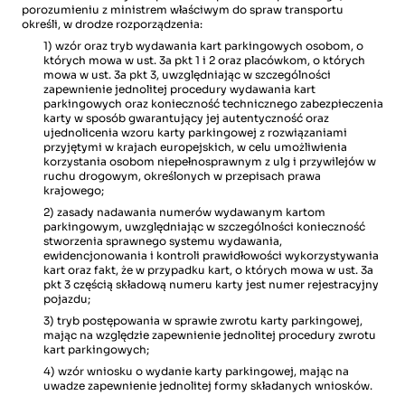
porozumieniu z ministrem właściwym do spraw transportu
określi, w drodze rozporządzenia:
1) wzór oraz tryb wydawania kart parkingowych osobom, o
których mowa w ust. 3a pkt 1 i 2 oraz placówkom, o których
mowa w ust. 3a pkt 3, uwzględniając w szczególności
zapewnienie jednolitej procedury wydawania kart
parkingowych oraz konieczność technicznego zabezpieczenia
karty w sposób gwarantujący jej autentyczność oraz
ujednolicenia wzoru karty parkingowej z rozwiązaniami
przyjętymi w krajach europejskich, w celu umożliwienia
korzystania osobom niepełnosprawnym z ulg i przywilejów w
ruchu drogowym, określonych w przepisach prawa
krajowego;
2) zasady nadawania numerów wydawanym kartom
parkingowym, uwzględniając w szczególności konieczność
stworzenia sprawnego systemu wydawania,
ewidencjonowania i kontroli prawidłowości wykorzystywania
kart oraz fakt, że w przypadku kart, o których mowa w ust. 3a
pkt 3 częścią składową numeru karty jest numer rejestracyjny
pojazdu;
3) tryb postępowania w sprawie zwrotu karty parkingowej,
mając na względzie zapewnienie jednolitej procedury zwrotu
kart parkingowych;
4) wzór wniosku o wydanie karty parkingowej, mając na
uwadze zapewnienie jednolitej formy składanych wniosków.