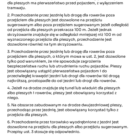
dla pieszych ma pierwszeństwo przed pojazdem, z wyłączeniem
tramwaju.
2. Przechodzenie przez jezdnię lub drogę dla rowerów poza
przejściem dla pieszych jest dozwolone na przejściu
sugerowanym albo poza przejściem sugerowanym jeżeli odległość
od przejścia dla pieszych przekracza 100 m. Jeżeli jednak
skrzyżowanie znajduje się w odległości mniejszej niż 100 m od
wyznaczonego przejścia dla pieszych, przechodzenie jest
dozwolone również na tym skrzyżowaniu.
3. Przechodzenie przez jezdnię lub drogę dla rowerów poza
przejściem dla pieszych, o którym mowa w ust. 2, jest dozwolone
tylko pod warunkiem, że nie spowoduje zagrożenia
bezpieczeństwa ruchu lub utrudnienia ruchu pojazdów. Pieszy
jest obowiązany ustąpić pierwszeństwa pojazdom i do
przeciwległej krawędzi jezdni lub drogi dla rowerów iść drogą
najkrótszą, prostopadle do osi jezdni lub drogi dla rowerów.
4. Jeżeli na drodze znajduje się tunel lub wiadukt dla pieszych
albo pieszych i rowerów, pieszy jest obowiązany korzystać z
niego.
5. Na obszarze zabudowanym na drodze dwujezdniowej pieszy,
przechodząc przez jezdnię, jest obowiązany korzystać tylko z
przejścia dla pieszych.
6. Przechodzenie przez torowisko wyodrębnione z jezdni jest
dozwolone na przejściu dla pieszych albo przejściu sugerowanym.
Przepisy ust. 3 stosuje się odpowiednio.