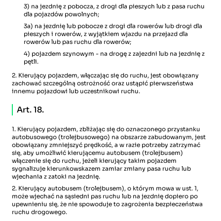
3) na jezdnię z pobocza, z drogi dla pieszych lub z pasa ruchu
dla pojazdów powolnych;
3a) na jezdnię lub pobocze z drogi dla rowerów lub drogi dla
pieszych i rowerów, z wyjątkiem wjazdu na przejazd dla
rowerów lub pas ruchu dla rowerów;
4) pojazdem szynowym - na drogę z zajezdni lub na jezdnię z
pętli.
2. Kierujący pojazdem, włączając się do ruchu, jest obowiązany
zachować szczególną ostrożność oraz ustąpić pierwszeństwa
innemu pojazdowi lub uczestnikowi ruchu.
Art. 18.
1. Kierujący pojazdem, zbliżając się do oznaczonego przystanku
autobusowego (trolejbusowego) na obszarze zabudowanym, jest
obowiązany zmniejszyć prędkość, a w razie potrzeby zatrzymać
się, aby umożliwić kierującemu autobusem (trolejbusem)
włączenie się do ruchu, jeżeli kierujący takim pojazdem
sygnalizuje kierunkowskazem zamiar zmiany pasa ruchu lub
wjechania z zatoki na jezdnię.
2. Kierujący autobusem (trolejbusem), o którym mowa w ust. 1,
może wjechać na sąsiedni pas ruchu lub na jezdnię dopiero po
upewnieniu się, że nie spowoduje to zagrożenia bezpieczeństwa
ruchu drogowego.