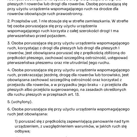
pieszych i rowerów lub drogi dla rowerów. Osobę poruszającą się
przy użyciu urządzenia wspomagającego ruch na drodze dla
rowerów obowiązuje ruch prawostronny.
2. Przepisów ust. 1 nie stosuje się w strefie zamieszkania. W strefie
tej osoba poruszająca się przy użyciu urządzenia
wspomagającego ruch korzysta z całej szerokości drogi i ma
pierwszeństwo przed pojazdem.
3. Osoba poruszająca się przy użyciu urządzenia wspomagającego
ruch, korzystając z drogi dla pieszych lub drogi dla pieszych i
rowerów, jest obowiązana poruszać się z prędkością zbliżoną do
prędkości pieszego, zachować szczególną ostrożność, ustępować
pierwszeństwa pieszemu oraz nie utrudniać jego ruchu.
4. Osoba poruszająca się przy użyciu urządzenia wspomagającego
ruch, przekraczając jezdnię, drogę dla rowerów lub torowisko, jest
obowiązana zachować szczególną ostrożność oraz korzystać z
przejazdu dla rowerów, a w przypadku jego braku - z przejścia dla
pieszych albo przejścia sugerowanego, na zasadach określonych
dla ruchu pieszych w przepisach art. 13.
5. (uchylony).
6. Osoba poruszająca się przy użyciu urządzenia wspomagającego
ruch jest obowiązana:
1) poruszać się z prędkością zapewniającą panowanie nad tym
urządzeniem, z uwzględnieniem warunków, w jakich ruch się
odbywa;