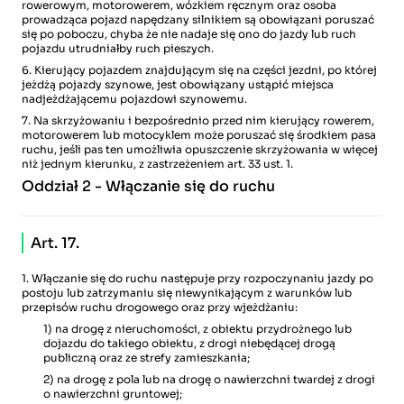
rowerowym, motorowerem, wózkiem ręcznym oraz osoba
prowadząca pojazd napędzany silnikiem są obowiązani poruszać
się po poboczu, chyba że nie nadaje się ono do jazdy lub ruch
pojazdu utrudniałby ruch pieszych.
6. Kierujący pojazdem znajdującym się na części jezdni, po której
jeżdżą pojazdy szynowe, jest obowiązany ustąpić miejsca
nadjeżdżającemu pojazdowi szynowemu.
7. Na skrzyżowaniu i bezpośrednio przed nim kierujący rowerem,
motorowerem lub motocyklem może poruszać się środkiem pasa
ruchu, jeśli pas ten umożliwia opuszczenie skrzyżowania w więcej
niż jednym kierunku, z zastrzeżeniem art. 33 ust. 1.
Oddział 2 - Włączanie się do ruchu
Art. 17.
1. Włączanie się do ruchu następuje przy rozpoczynaniu jazdy po
postoju lub zatrzymaniu się niewynikającym z warunków lub
przepisów ruchu drogowego oraz przy wjeżdżaniu:
1) na drogę z nieruchomości, z obiektu przydrożnego lub
dojazdu do takiego obiektu, z drogi niebędącej drogą
publiczną oraz ze strefy zamieszkania;
2) na drogę z pola lub na drogę o nawierzchni twardej z drogi
o nawierzchni gruntowej;