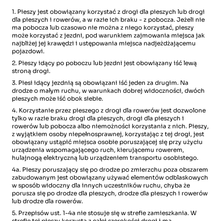
1. Pieszy jest obowiązany korzystać z drogi dla pieszych lub drogi
dla pieszych i rowerów, a w razie ich braku - z pobocza. Jeżeli nie
ma pobocza lub czasowo nie można z niego korzystać, pieszy
może korzystać z jezdni, pod warunkiem zajmowania miejsca jak
najbliżej jej krawędzi i ustępowania miejsca nadjeżdżającemu
pojazdowi.
2. Pieszy idący po poboczu lub jezdni jest obowiązany iść lewą
stroną drogi.
3. Piesi idący jezdnią są obowiązani iść jeden za drugim. Na
drodze o małym ruchu, w warunkach dobrej widoczności, dwóch
pieszych może iść obok siebie.
4. Korzystanie przez pieszego z drogi dla rowerów jest dozwolone
tylko w razie braku drogi dla pieszych, drogi dla pieszych i
rowerów lub pobocza albo niemożności korzystania z nich. Pieszy,
z wyjątkiem osoby niepełnosprawnej, korzystając z tej drogi, jest
obowiązany ustąpić miejsca osobie poruszającej się przy użyciu
urządzenia wspomagającego ruch, kierującemu rowerem,
hulajnogą elektryczną lub urządzeniem transportu osobistego.
4a. Pieszy poruszający się po drodze po zmierzchu poza obszarem
zabudowanym jest obowiązany używać elementów odblaskowych
w sposób widoczny dla innych uczestników ruchu, chyba że
porusza się po drodze dla pieszych, drodze dla pieszych i rowerów
lub drodze dla rowerów.
5. Przepisów ust. 1-4a nie stosuje się w strefie zamieszkania. W
strefie tej pieszy korzysta z całej szerokości drogi i ma