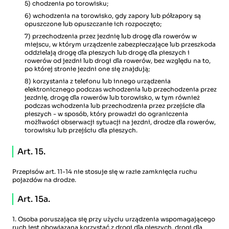
5) chodzenia po torowisku;
6) wchodzenia na torowisko, gdy zapory lub półzapory są
opuszczone lub opuszczanie ich rozpoczęto;
7) przechodzenia przez jezdnię lub drogę dla rowerów w
miejscu, w którym urządzenie zabezpieczające lub przeszkoda
oddzielają drogę dla pieszych lub drogę dla pieszych i
rowerów od jezdni lub drogi dla rowerów, bez względu na to,
po której stronie jezdni one się znajdują;
8) korzystania z telefonu lub innego urządzenia
elektronicznego podczas wchodzenia lub przechodzenia przez
jezdnię, drogę dla rowerów lub torowisko, w tym również
podczas wchodzenia lub przechodzenia przez przejście dla
pieszych - w sposób, który prowadzi do ograniczenia
możliwości obserwacji sytuacji na jezdni, drodze dla rowerów,
torowisku lub przejściu dla pieszych.
Art. 15.
Przepisów art. 11-14 nie stosuje się w razie zamknięcia ruchu
pojazdów na drodze.
Art. 15a.
1. Osoba poruszająca się przy użyciu urządzenia wspomagającego
ruch jest obowiązana korzystać z drogi dla pieszych, drogi dla