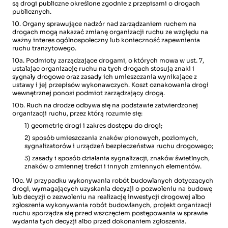
są drogi publiczne określone zgodnie z przepisami o drogach
publicznych.
10. Organy sprawujące nadzór nad zarządzaniem ruchem na
drogach mogą nakazać zmianę organizacji ruchu ze względu na
ważny interes ogólnospołeczny lub konieczność zapewnienia
ruchu tranzytowego.
10a. Podmioty zarządzające drogami, o których mowa w ust. 7,
ustalając organizację ruchu na tych drogach stosują znaki i
sygnały drogowe oraz zasady ich umieszczania wynikające z
ustawy i jej przepisów wykonawczych. Koszt oznakowania drogi
wewnętrznej ponosi podmiot zarządzający drogą.
10b. Ruch na drodze odbywa się na podstawie zatwierdzonej
organizacji ruchu, przez którą rozumie się:
1) geometrię drogi i zakres dostępu do drogi;
2) sposób umieszczania znaków pionowych, poziomych,
sygnalizatorów i urządzeń bezpieczeństwa ruchu drogowego;
3) zasady i sposób działania sygnalizacji, znaków świetlnych,
znaków o zmiennej treści i innych zmiennych elementów.
10c. W przypadku wykonywania robót budowlanych dotyczących
drogi, wymagających uzyskania decyzji o pozwoleniu na budowę
lub decyzji o zezwoleniu na realizację inwestycji drogowej albo
zgłoszenia wykonywania robót budowlanych, projekt organizacji
ruchu sporządza się przed wszczęciem postępowania w sprawie
wydania tych decyzji albo przed dokonaniem zgłoszenia.