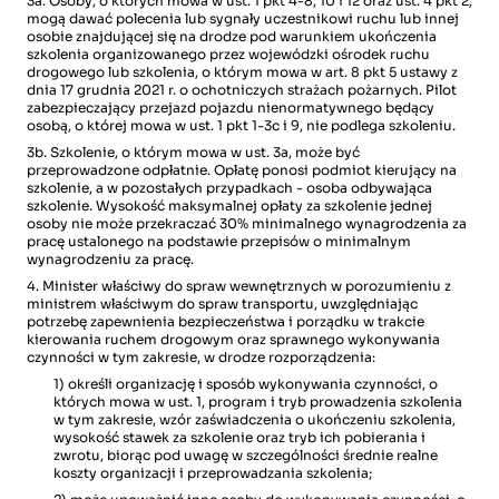
3a. Osoby, o których mowa w ust. 1 pkt 4-8, 10 i 12 oraz ust. 4 pkt 2,
mogą dawać polecenia lub sygnały uczestnikowi ruchu lub innej
osobie znajdującej się na drodze pod warunkiem ukończenia
szkolenia organizowanego przez wojewódzki ośrodek ruchu
drogowego lub szkolenia, o którym mowa w art. 8 pkt 5 ustawy z
dnia 17 grudnia 2021 r. o ochotniczych strażach pożarnych. Pilot
zabezpieczający przejazd pojazdu nienormatywnego będący
osobą, o której mowa w ust. 1 pkt 1-3c i 9, nie podlega szkoleniu.
3b. Szkolenie, o którym mowa w ust. 3a, może być
przeprowadzone odpłatnie. Opłatę ponosi podmiot kierujący na
szkolenie, a w pozostałych przypadkach - osoba odbywająca
szkolenie. Wysokość maksymalnej opłaty za szkolenie jednej
osoby nie może przekraczać 30% minimalnego wynagrodzenia za
pracę ustalonego na podstawie przepisów o minimalnym
wynagrodzeniu za pracę.
4. Minister właściwy do spraw wewnętrznych w porozumieniu z
ministrem właściwym do spraw transportu, uwzględniając
potrzebę zapewnienia bezpieczeństwa i porządku w trakcie
kierowania ruchem drogowym oraz sprawnego wykonywania
czynności w tym zakresie, w drodze rozporządzenia:
1) określi organizację i sposób wykonywania czynności, o
których mowa w ust. 1, program i tryb prowadzenia szkolenia
w tym zakresie, wzór zaświadczenia o ukończeniu szkolenia,
wysokość stawek za szkolenie oraz tryb ich pobierania i
zwrotu, biorąc pod uwagę w szczególności średnie realne
koszty organizacji i przeprowadzania szkolenia;