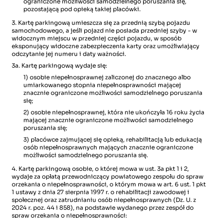
ograniczone możliwości samodzielnego poruszania się,
pozostającą pod opieką takiej placówki.
3. Kartę parkingową umieszcza się za przednią szybą pojazdu
samochodowego, a jeśli pojazd nie posiada przedniej szyby - w
widocznym miejscu w przedniej części pojazdu, w sposób
eksponujący widoczne zabezpieczenia karty oraz umożliwiający
odczytanie jej numeru i daty ważności.
3a. Kartę parkingową wydaje się:
1) osobie niepełnosprawnej zaliczonej do znacznego albo
umiarkowanego stopnia niepełnosprawności mającej
znacznie ograniczone możliwości samodzielnego poruszania
się;
2) osobie niepełnosprawnej, która nie ukończyła 16 roku życia
mającej znacznie ograniczone możliwości samodzielnego
poruszania się;
3) placówce zajmującej się opieką, rehabilitacją lub edukacją
osób niepełnosprawnych mających znacznie ograniczone
możliwości samodzielnego poruszania się.
4. Kartę parkingową osobie, o której mowa w ust. 3a pkt 1 i 2,
wydaje za opłatą przewodniczący powiatowego zespołu do spraw
orzekania o niepełnosprawności, o którym mowa w art. 6 ust. 1 pkt
1 ustawy z dnia 27 sierpnia 1997 r. o rehabilitacji zawodowej i
społecznej oraz zatrudnianiu osób niepełnosprawnych (Dz. U. z
2024 r. poz. 44 i 858), na podstawie wydanego przez zespół do
spraw orzekania o niepełnosprawności: