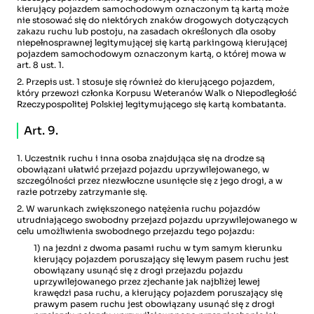
kierujący pojazdem samochodowym oznaczonym tą kartą może
nie stosować się do niektórych znaków drogowych dotyczących
zakazu ruchu lub postoju, na zasadach określonych dla osoby
niepełnosprawnej legitymującej się kartą parkingową kierującej
pojazdem samochodowym oznaczonym kartą, o której mowa w
art. 8 ust. 1.
2. Przepis ust. 1 stosuje się również do kierującego pojazdem,
który przewozi członka Korpusu Weteranów Walk o Niepodległość
Rzeczypospolitej Polskiej legitymującego się kartą kombatanta.
Art. 9.
1. Uczestnik ruchu i inna osoba znajdująca się na drodze są
obowiązani ułatwić przejazd pojazdu uprzywilejowanego, w
szczególności przez niezwłoczne usunięcie się z jego drogi, a w
razie potrzeby zatrzymanie się.
2. W warunkach zwiększonego natężenia ruchu pojazdów
utrudniającego swobodny przejazd pojazdu uprzywilejowanego w
celu umożliwienia swobodnego przejazdu tego pojazdu:
1) na jezdni z dwoma pasami ruchu w tym samym kierunku
kierujący pojazdem poruszający się lewym pasem ruchu jest
obowiązany usunąć się z drogi przejazdu pojazdu
uprzywilejowanego przez zjechanie jak najbliżej lewej
krawędzi pasa ruchu, a kierujący pojazdem poruszający się
prawym pasem ruchu jest obowiązany usunąć się z drogi