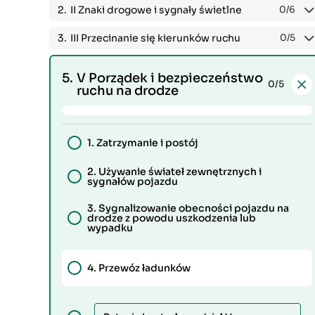
2.
II Znaki drogowe i sygnały świetlne
0
/6
3.
III Przecinanie się kierunków ruchu
0
/5
5.
V Porządek i bezpieczeństwo
0
/5
ruchu na drodze
1.
Zatrzymanie i postój
2.
Używanie świateł zewnętrznych i
sygnałów pojazdu
3.
Sygnalizowanie obecności pojazdu na
drodze z powodu uszkodzenia lub
wypadku
4.
Przewóz ładunków