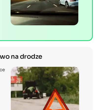
two na drodze
ące