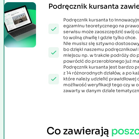
Podręcznik kursanta zawie
Podręcznik kursanta to innowacy
egzaminu teoretycznego na prawo 
serwisu może zaoszczędzić swój cz
to wolną chwilę i gdzie tylko chce.
Nie musisz się sztywno dostosow
bo dzięki naszemu podręcznikowi
miejscu np. w trakcie podróży do p
powrócić do przerobionego już mate
Podręcznik kursanta jest bardzo pr
z 14 różnorodnych działów, a po ka
które należy udzielić prawidłowej
możliwość weryfikacji tego czy w 
zawarty w danym dziale tematycz
Co zawierają
poszc