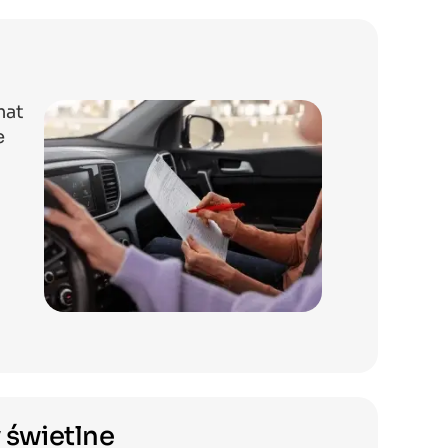
mat
e
 świetlne