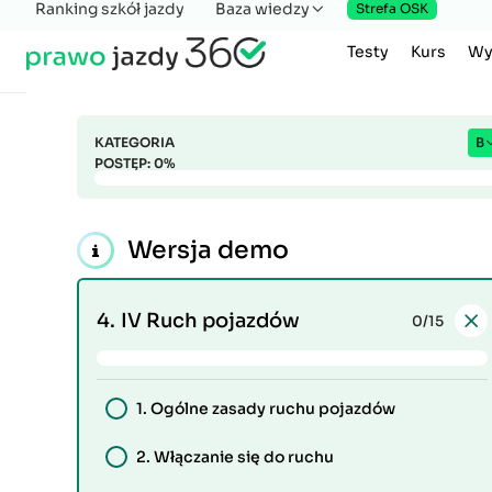
Ranking szkół jazdy
Baza wiedzy
Strefa OSK
Testy
Kurs
Wy
KATEGORIA
B
POSTĘP:
0
%
Wersja demo
4.
IV Ruch pojazdów
0
/15
1.
Ogólne zasady ruchu pojazdów
2.
Włączanie się do ruchu