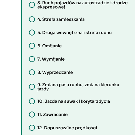
3.
Ruch pojazdów na autostradzie i drodze
ekspresowej
4.
Strefa zamieszkania
5.
Droga wewnętrzna i strefa ruchu
6.
Omijanie
7.
Wymijanie
8.
Wyprzedzanie
9.
Zmiana pasa ruchu, zmiana kierunku
jazdy
10.
Jazda na suwak i korytarz życia
11.
Zawracanie
12.
Dopuszczalne prędkości