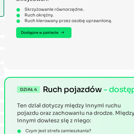
Skrzyżowanie równorzędne.
Ruch okrężny.
Ruch kierowany przez osobę uprawnioną.
Dostępne w pakiecie
Ruch pojazdów
- dostę
DZIAŁ 4
Ten dział dotyczy między innymi ruchu
pojazdu oraz zachowaniu na drodze. Międz
innymi dowiesz się z niego:
Czym jest strefa zamieszkania?