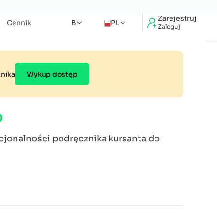
Zarejestruj
Cennik
B
PL
Zaloguj
znika
Wykup dostęp
o
kcjonalności podręcznika kursanta do