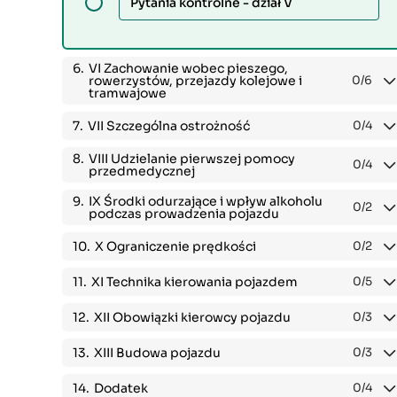
Pytania kontrolne - dział V
6.
VI Zachowanie wobec pieszego,
rowerzystów, przejazdy kolejowe i
0
/6
tramwajowe
7.
VII Szczególna ostrożność
0
/4
8.
VIII Udzielanie pierwszej pomocy
0
/4
przedmedycznej
9.
IX Środki odurzające i wpływ alkoholu
0
/2
podczas prowadzenia pojazdu
10.
X Ograniczenie prędkości
0
/2
11.
XI Technika kierowania pojazdem
0
/5
12.
XII Obowiązki kierowcy pojazdu
0
/3
13.
XIII Budowa pojazdu
0
/3
14.
Dodatek
0
/4