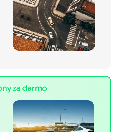
pny za darmo
y