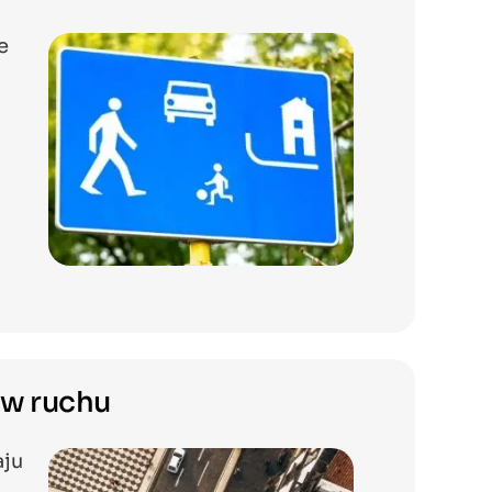
e
ów ruchu
aju