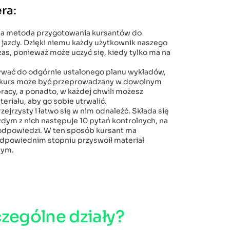
ra:
jna metoda przygotowania kursantów do
jazdy. Dzięki niemu każdy użytkownik naszego
as, ponieważ może uczyć się, kiedy tylko ma na
ywać do odgórnie ustalonego planu wykładów,
 kurs może być przeprowadzany w dowolnym
racy, a ponadto, w każdej chwili możesz
riału, aby go sobie utrwalić.
zejrzysty i łatwo się w nim odnaleźć. Składa się
żdym z nich następuje 10 pytań kontrolnych, na
 odpowiedzi. W ten sposób kursant ma
odpowiednim stopniu przyswoił materiał
nym.
zególne działy?