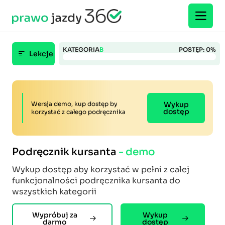
KATEGORIA
B
POSTĘP:
0
%
Lekcje
Wersja demo, kup dostęp by
Wykup
dostęp
korzystać z całego podręcznika
Podręcznik kursanta
- demo
Wykup dostęp aby korzystać w pełni z całej
funkcjonalności podręcznika kursanta do
wszystkich kategorii
Wypróbuj za
Wykup
darmo
dostęp