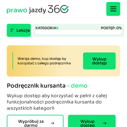
KATEGORIA
B
POSTĘP:
0
%
Lekcje
Wersja demo, kup dostęp by
Wykup
dostęp
korzystać z całego podręcznika
Podręcznik kursanta
- demo
Wykup dostęp aby korzystać w pełni z całej
funkcjonalności podręcznika kursanta do
wszystkich kategorii
Wypróbuj za
Wykup
darmo
dostęp