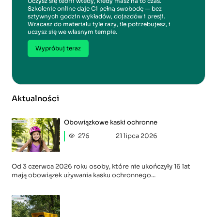
Uczysz się teorii wtedy, kiedy masz na to czas.
Szkolenie online daje Ci pełną swobodę — bez
sztywnych godzin wykładów, dojazdów i presji.
Wracasz do materiału tyle razy, ile potrzebujesz, i
uczysz się we własnym tempie.
Wypróbuj teraz
Aktualności
Obowiązkowe kaski ochronne
276
21 lipca 2026
Od 3 czerwca 2026 roku osoby, które nie ukończyły 16 lat
mają obowiązek używania kasku ochronnego...