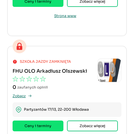
Ceny i terminy
Zobacz więcej
Strona www
SZKOŁA JAZDY ZAMKNIĘTA
FHU OLO Arkadiusz Olszewski
0
zaufanych opinii
Zobacz
Partyzantów 17/13, 22-200 Włodawa
Ceny i terminy
Zobacz więcej