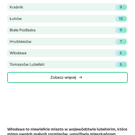
Kraśnik
9
Łuków
10
Biała Podlaska
9
Hrubieszów
7
Włodawa
5
Tomaszów Lubelski
5
Zobacz więcej
Włodawa to niewielkie miasto w województwie lubelskim, które
mimo swoich małych rozmiarów, umożliwia mieszkańcom