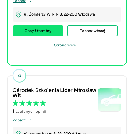
Zobacz
ul. Żołnierzy WiN 14B, 22-200 Włodawa
Ceny i terminy
Zobacz więcej
Strona www
4
Ośrodek Szkolenia Lider Mirosław
Wit
1
zaufanych opinii
Zobacz
ul. żeromskiego 9, 22-200 Włodawa