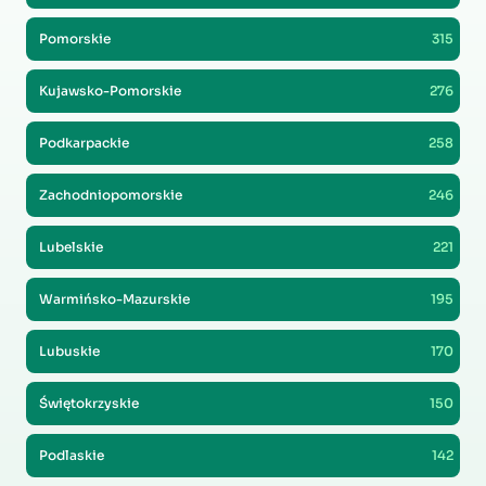
Pomorskie
315
Kujawsko-Pomorskie
276
Podkarpackie
258
Zachodniopomorskie
246
Lubelskie
221
Warmińsko-Mazurskie
195
Lubuskie
170
Świętokrzyskie
150
Podlaskie
142