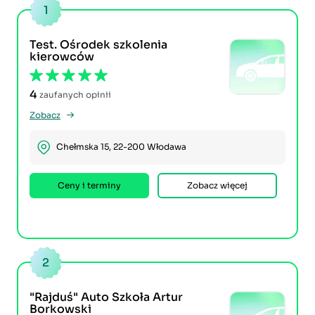
1
Test. Ośrodek szkolenia
kierowców
4
zaufanych opinii
Zobacz
Chełmska 15, 22-200 Włodawa
Ceny i terminy
Zobacz więcej
2
"Rajduś" Auto Szkoła Artur
Borkowski