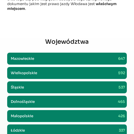
dokumentu jakim jest prawo jazdy Włodawa jest
właściwym
miejscem
.
Województwa
Mazowieckie
647
Wielkopolskie
592
Śląskie
537
Dolnośląskie
465
Małopolskie
426
Łódzkie
337