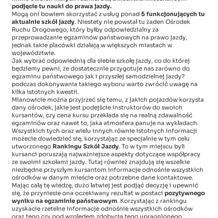
podjęcie tu nauki do prawa jazdy.
Mogą oni bowiem skorzystać z usług ponad
5 funkcjonujących tu
aktualnie szkół jazdy
. Niestety nie powstał tu żaden Ośrodek
Ruchu Drogowego, który byłby odpowiedzialny za
przeprowadzanie egzaminów państwowych na prawo jazdy,
jednak takie placówki działają w większych miastach w
województwie.
Jak wybrać odpowiednią dla siebie szkołę jazdy, co do której
będziemy pewni, że dostatecznie przygotuje nas zarówno do
egzaminu państwowego jak i przyszłej samodzielnej jazdy?
podczas dokonywania takiego wyboru warto zwrócić uwagę na
kilka istotnych kwestii.
Mianowicie można przyjrzeć się temu, z jakich pojazdów korzysta
dany ośrodek, jakie jest podejście instruktorów do swoich
kursantów, czy cena kursu przekłada się na realną zdawalność
egzaminów oraz nawet to, jaka atmosfera panuje na wykładach.
Wszystkich tych oraz wielu innych równie istotnych informacji
możecie dowiedzieć się, korzystając ze specjalnie w tym celu
utworzonego
Rankingu Szkół Jazdy
. To w tym miejscu byli
kursanci poruszają najważniejsze aspekty dotyczące współpracy
ze swoimi szkołami jazdy. Tutaj również znajdują się wszelkie
niezbędne przyszłym kursantom informacje odnośnie wszystkich
ośrodków w danym mieście oraz potrzebne dane kontaktowe.
Mając całą tę wiedzę, dużo łatwiej jest podjąć decyzję i upewnić
się, że przyniesie ona oczekiwany rezultat w postaci
pozytywnego
wyniku na egzaminie państwowym
. Korzystając z rankingu
uzyskacie rzetelne informacje odnośnie wszystkich ośrodków
oraz tego czy pod względem zdobycia tego upragnionego