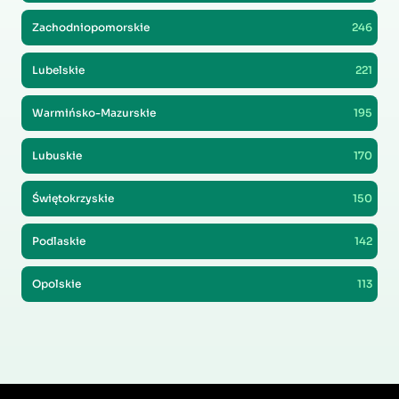
Zachodniopomorskie
246
Lubelskie
221
Warmińsko-Mazurskie
195
Lubuskie
170
Świętokrzyskie
150
Podlaskie
142
Opolskie
113