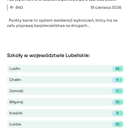
840
18 czerwca 2026
Punkty karne to system ewidencji wykroczeń, który ma na
celu poprawę bezpieczeństwa na drogach...
Szkoły w województwie Lubelskie
:
Lublin
35
Chełm
9
Zamość
11
Biłgoraj
10
Kraśnik
9
Łuków
10