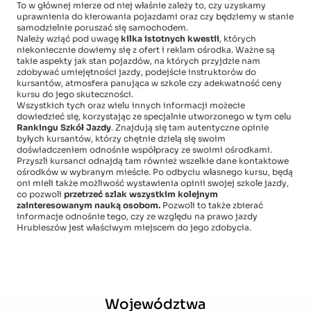
To w głównej mierze od niej właśnie zależy to, czy uzyskamy
uprawnienia do kierowania pojazdami oraz czy będziemy w stanie
samodzielnie poruszać się samochodem.
Należy wziąć pod uwagę
kilka istotnych kwestii
, których
niekoniecznie dowiemy się z ofert i reklam ośrodka. Ważne są
takie aspekty jak stan pojazdów, na których przyjdzie nam
zdobywać umiejętności jazdy, podejście instruktorów do
kursantów, atmosfera panująca w szkole czy adekwatność ceny
kursu do jego skuteczności.
Wszystkich tych oraz wielu innych informacji możecie
dowiedzieć się, korzystając ze specjalnie utworzonego w tym celu
Rankingu Szkół Jazdy
. Znajdują się tam autentyczne opinie
byłych kursantów, którzy chętnie dzielą się swoim
doświadczeniem odnośnie współpracy ze swoimi ośrodkami.
Przyszli kursanci odnajdą tam również wszelkie dane kontaktowe
ośrodków w wybranym mieście. Po odbyciu własnego kursu, będą
oni mieli także możliwość wystawienia opinii swojej szkole jazdy,
co pozwoli
przetrzeć szlak wszystkim kolejnym
zainteresowanym nauką osobom.
Pozwoli to także zbierać
informacje odnośnie tego, czy ze względu na prawo jazdy
Hrubieszów jest właściwym miejscem do jego zdobycia.
Województwa