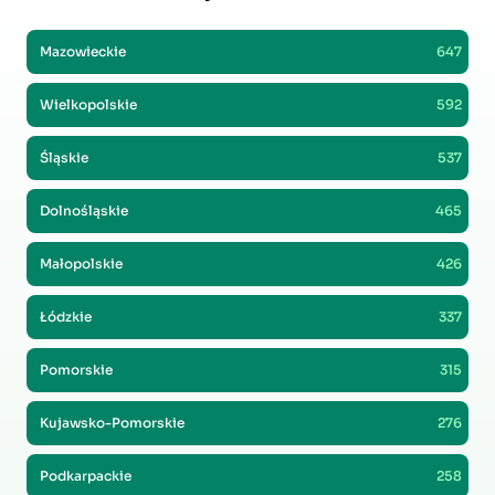
Mazowieckie
647
Wielkopolskie
592
Śląskie
537
Dolnośląskie
465
Małopolskie
426
Łódzkie
337
Pomorskie
315
Kujawsko-Pomorskie
276
Podkarpackie
258