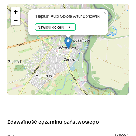
+
×
"Rajduś" Auto Szkoła Artur Borkowski
−
Nawiguj do celu
Zdawalność egzaminu państwowego
1 (50%)