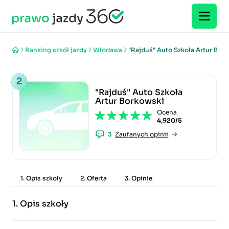
Ranking szkół jazdy
Włodawa
"Rajduś" Auto Szkoła Artur Bor
2
"Rajduś" Auto Szkoła
Artur Borkowski
Ocena
4,920/5
3
Zaufanych opinii
1. Opis szkoły
2. Oferta
3. Opinie
1.
Opis szkoły