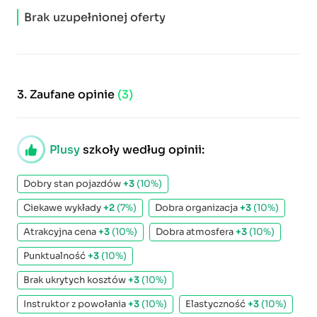
Brak uzupełnionej oferty
3.
Zaufane opinie
(3)
Plusy
szkoły według opinii:
Dobry stan pojazdów
+3
(10%)
Ciekawe wykłady
+2
(7%)
Dobra organizacja
+3
(10%)
Atrakcyjna cena
+3
(10%)
Dobra atmosfera
+3
(10%)
Punktualność
+3
(10%)
Brak ukrytych kosztów
+3
(10%)
Instruktor z powołania
+3
(10%)
Elastyczność
+3
(10%)