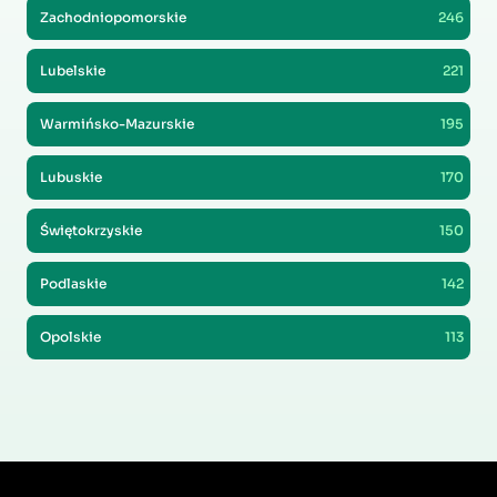
Zachodniopomorskie
246
Lubelskie
221
Warmińsko-Mazurskie
195
Lubuskie
170
Świętokrzyskie
150
Podlaskie
142
Opolskie
113