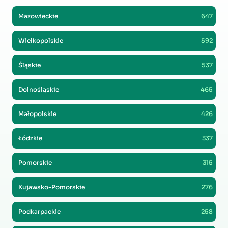
Mazowieckie
647
Wielkopolskie
592
Śląskie
537
Dolnośląskie
465
Małopolskie
426
Łódzkie
337
Pomorskie
315
Kujawsko-Pomorskie
276
Podkarpackie
258