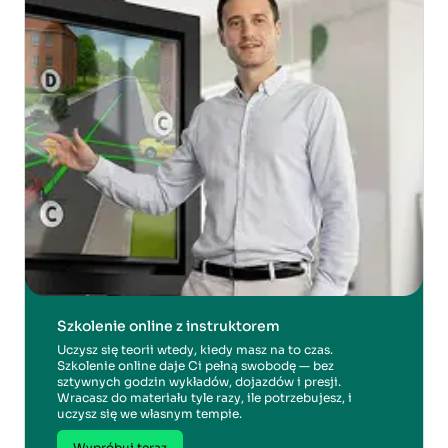
Szkolenie online z instruktorem
Uczysz się teorii wtedy, kiedy masz na to czas.
Szkolenie online daje Ci pełną swobodę — bez
sztywnych godzin wykładów, dojazdów i presji.
Wracasz do materiału tyle razy, ile potrzebujesz, i
uczysz się we własnym tempie.
Wypróbuj teraz