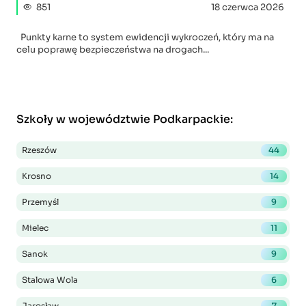
851
18 czerwca 2026
Punkty karne to system ewidencji wykroczeń, który ma na
celu poprawę bezpieczeństwa na drogach...
Szkoły w województwie Podkarpackie
:
Rzeszów
44
Krosno
14
Przemyśl
9
Mielec
11
Sanok
9
Stalowa Wola
6
Jarosław
7