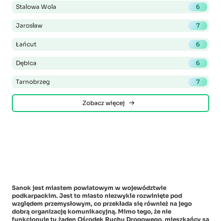
Stalowa Wola
6
Jarosław
7
Łańcut
6
Dębica
6
Tarnobrzeg
7
Zobacz więcej
Sanok jest miastem powiatowym w województwie
podkarpackim. Jest to miasto niezwykle rozwinięte pod
względem przemysłowym, co przekłada się również na jego
dobrą organizację komunikacyjną. Mimo tego, że nie
funkcjonuje tu żaden Ośrodek Ruchu Drogowego, mieszkańcy są