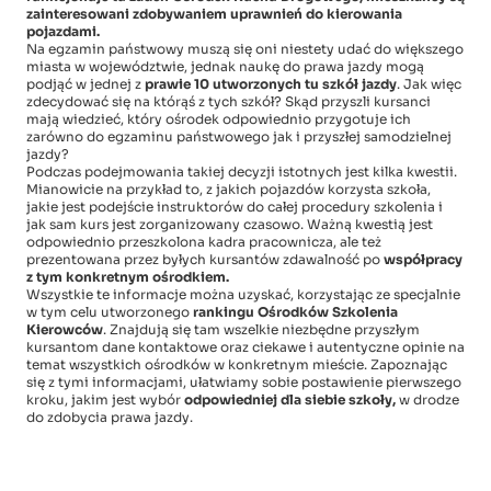
zainteresowani zdobywaniem uprawnień do kierowania
pojazdami.
Na egzamin państwowy muszą się oni niestety udać do większego
miasta w województwie, jednak naukę do prawa jazdy mogą
podjąć w jednej z
prawie 10 utworzonych tu szkół jazdy
. Jak więc
zdecydować się na którąś z tych szkół? Skąd przyszli kursanci
mają wiedzieć, który ośrodek odpowiednio przygotuje ich
zarówno do egzaminu państwowego jak i przyszłej samodzielnej
jazdy?
Podczas podejmowania takiej decyzji istotnych jest kilka kwestii.
Mianowicie na przykład to, z jakich pojazdów korzysta szkoła,
jakie jest podejście instruktorów do całej procedury szkolenia i
jak sam kurs jest zorganizowany czasowo. Ważną kwestią jest
odpowiednio przeszkolona kadra pracownicza, ale też
prezentowana przez byłych kursantów zdawalność po
współpracy
z tym konkretnym ośrodkiem.
Wszystkie te informacje można uzyskać, korzystając ze specjalnie
w tym celu utworzonego
rankingu Ośrodków Szkolenia
Kierowców
. Znajdują się tam wszelkie niezbędne przyszłym
kursantom dane kontaktowe oraz ciekawe i autentyczne opinie na
temat wszystkich ośrodków w konkretnym mieście. Zapoznając
się z tymi informacjami, ułatwiamy sobie postawienie pierwszego
kroku, jakim jest wybór
odpowiedniej dla siebie szkoły,
w drodze
do zdobycia prawa jazdy.