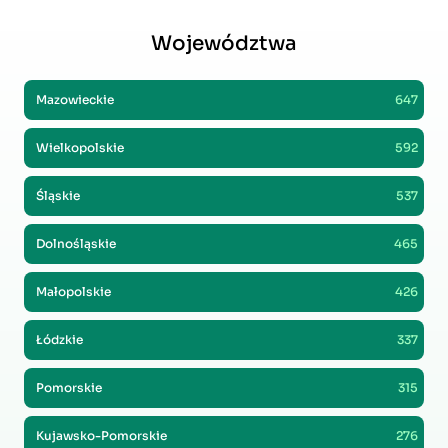
Województwa
Mazowieckie
647
Wielkopolskie
592
Śląskie
537
Dolnośląskie
465
Małopolskie
426
Łódzkie
337
Pomorskie
315
Kujawsko-Pomorskie
276