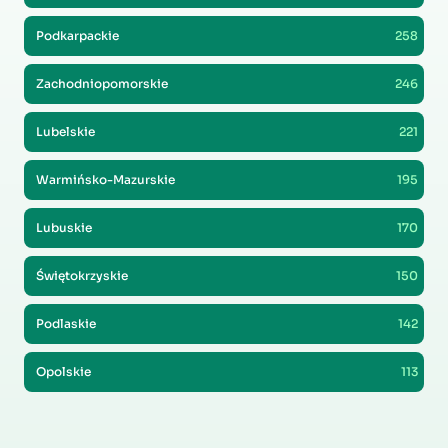
Podkarpackie
258
Zachodniopomorskie
246
Lubelskie
221
Warmińsko-Mazurskie
195
Lubuskie
170
Świętokrzyskie
150
Podlaskie
142
Opolskie
113