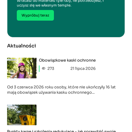
Wracasz do materiału tyle razy, ile potrzebujesz, i
uczysz się we własnym tempie.
Wypróbuj teraz
Aktualności
Obowiązkowe kaski ochronne
273
21 lipca 2026
Od 3 czerwca 2026 roku osoby, które nie ukończyły 16 lat
mają obowiązek używania kasku ochronnego...
Punkty karne i szkolenia redukujące - jak sprawdzić swoje