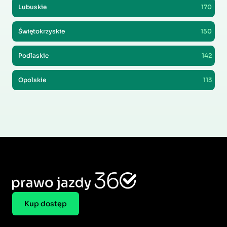
Lubuskie
170
Świętokrzyskie
150
Podlaskie
142
Opolskie
113
Kup dostęp