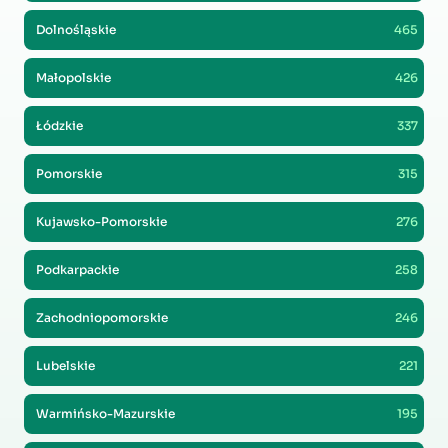
Dolnośląskie
465
Małopolskie
426
Łódzkie
337
Pomorskie
315
Kujawsko-Pomorskie
276
Podkarpackie
258
Zachodniopomorskie
246
Lubelskie
221
Warmińsko-Mazurskie
195