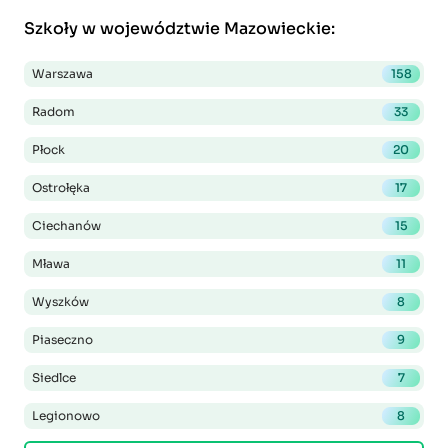
Szkoły w województwie Mazowieckie
:
Warszawa
158
Radom
33
Płock
20
Ostrołęka
17
Ciechanów
15
Mława
11
Wyszków
8
Piaseczno
9
Siedlce
7
Legionowo
8