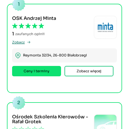
1
OSK Andrzej Minta
1
zaufanych opinii
Zobacz
Reymonta 32/34, 26-800 Białobrzegi
Ceny i terminy
Zobacz więcej
2
Ośrodek Szkolenia Kierowców -
Rafał Grotek