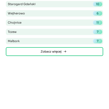
Starogard Gdański
10
Wejherowo
6
Chojnice
11
Tczew
7
Malbork
7
Zobacz więcej