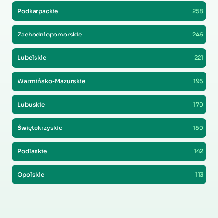
Podkarpackie
258
Zachodniopomorskie
246
Lubelskie
221
Warmińsko-Mazurskie
195
Lubuskie
170
Świętokrzyskie
150
Podlaskie
142
Opolskie
113