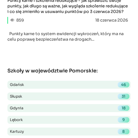
Punkty karne i szkolenia redukujące - jak sprawdzić swoje
punkty, jak długo są ważne, jak wygląda szkolenie redukujące
i co się zmieniło w usuwaniu punktów po 3 czerwca 2026?
859
18 czerwca 2026
Punkty karne to system ewidencji wykroczeń, który ma na
celu poprawę bezpieczeństwa na drogach...
Szkoły w województwie Pomorskie
:
Gdańsk
46
Słupsk
31
Gdynia
18
Lębork
9
Kartuzy
8