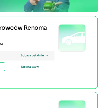
ierowców Renoma
ka
i
Zobacz ostatnie
Strona www