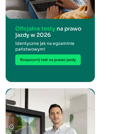
Oficjalne testy
na prawo
jazdy w 2026
Identyczne jak na egzaminie
państwowym!
Rozpocznij test na prawo jazdy