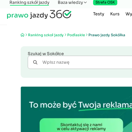
Ranking szkół jazdy
Baza wiedzy
Strefa OSK
Testy
Kurs
Wy
Ranking szkoł jazdy
Podlaskie
Prawo jazdy Sokółka
Szukaj w Sokółce