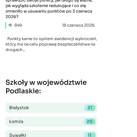
sprawdzić swoje punkty, jak długo są ważne,
jak wygląda szkolenie redukujące i co się
zmieniło w usuwaniu punktów po 3 czerwca
2026?
849
18 czerwca 2026
Punkty karne to system ewidencji wykroczeń,
który ma na celu poprawę bezpieczeństwa na
drogach...
Szkoły w województwie
Podlaskie
:
Białystok
21
Łomża
20
Suwałki
11