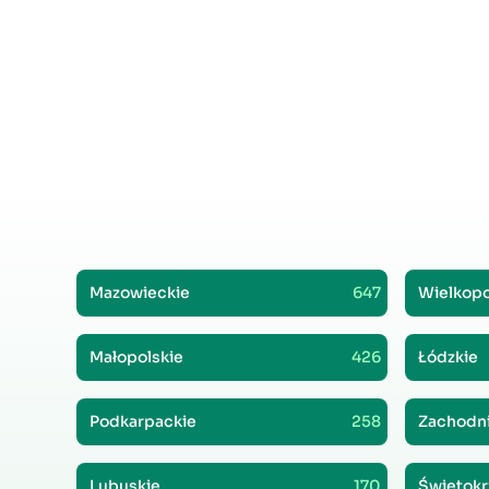
Mazowieckie
647
Wielkopo
Małopolskie
426
Łódzkie
Podkarpackie
258
Zachodn
Lubuskie
170
Świętokr