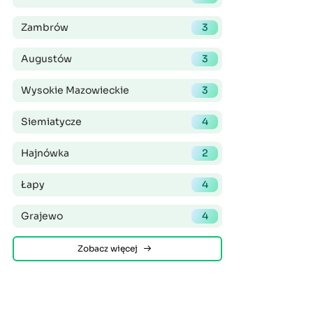
Zambrów
3
Augustów
3
Wysokie Mazowieckie
3
Siemiatycze
4
Hajnówka
2
Łapy
4
Grajewo
4
Zobacz więcej