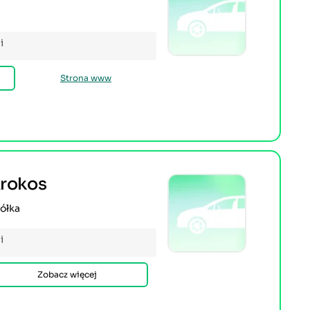
i
Strona www
Krokos
kółka
i
Zobacz więcej