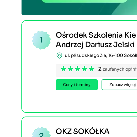
Ośrodek Szkolenia K
1
Andrzej Dariusz Jelski
ul. piłsudskiego 3 a, 16-100 Sokół
2
zaufanych opini
Ceny i terminy
Zobacz więcej
OKZ SOKÓŁKA
2