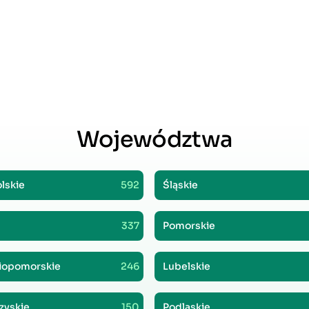
Województwa
lskie
592
Śląskie
337
Pomorskie
iopomorskie
246
Lubelskie
zyskie
150
Podlaskie