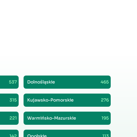
537
Dolnośląskie
465
315
Kujawsko-Pomorskie
276
221
Warmińsko-Mazurskie
195
142
Opolskie
113