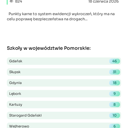
824
18 czerwca 2026
Punkty karne to system ewidencji wykroczeń, który ma na
celu poprawę bezpieczeństwa na drogach...
Szkoły w województwie Pomorskie
:
Gdańsk
46
Słupsk
31
Gdynia
18
Lębork
9
Kartuzy
8
Starogard Gdański
10
Wejherowo
6