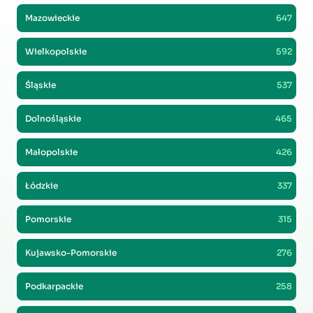
Mazowieckie
647
Wielkopolskie
592
Śląskie
537
Dolnośląskie
465
Małopolskie
426
Łódzkie
337
Pomorskie
315
Kujawsko-Pomorskie
276
Podkarpackie
258