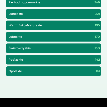
Zachodniopomorskie
246
Lubelskie
221
Warmińsko-Mazurskie
195
Lubuskie
170
Świętokrzyskie
150
Podlaskie
142
Opolskie
113