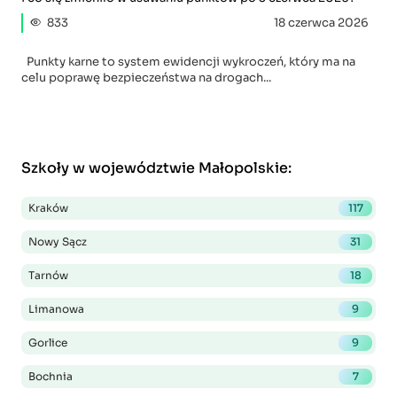
833
18 czerwca 2026
Punkty karne to system ewidencji wykroczeń, który ma na
celu poprawę bezpieczeństwa na drogach...
Szkoły w województwie Małopolskie
:
Kraków
117
Nowy Sącz
31
Tarnów
18
Limanowa
9
Gorlice
9
Bochnia
7