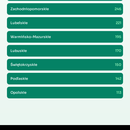
Zachodniopomorskie
246
Lubelskie
221
Warmińsko-Mazurskie
195
Lubuskie
170
Świętokrzyskie
150
Podlaskie
142
Opolskie
113