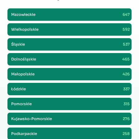
Mazowieckie
647
Wielkopolskie
592
Śląskie
537
Dolnośląskie
465
Małopolskie
426
Łódzkie
337
Pomorskie
315
Kujawsko-Pomorskie
276
Podkarpackie
258