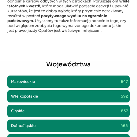
odnośnie kursów odbytych w tych ośrodkach. Poruszają oni
wiele
istotnych kwestii,
które mogą ułatwić podjęcie decyzji i upewnić
kursantów, że jest to dobry wybór, który przyniesie oczekiwany
rezultat w postaci
pozytywnego wyniku na egzaminie
państwowym
. Uzyskamy tu także informację odnośnie tego, czy
pod względem zdobycia tego wymarzonego dokumentu jakim
jest prawo jazdy Opatów jest właściwym miejscem.
Województwa
Mazowieckie
647
Wielkopolskie
592
Śląskie
537
Dolnośląskie
465