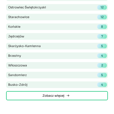
Ostrowiec Świętokrzyski
12
Starachowice
12
Końskie
8
Jędrzejów
7
Skarżysko-Kamienna
5
Brzeziny
4
Włoszczowa
2
Sandomierz
5
Busko-Zdrój
4
Zobacz więcej