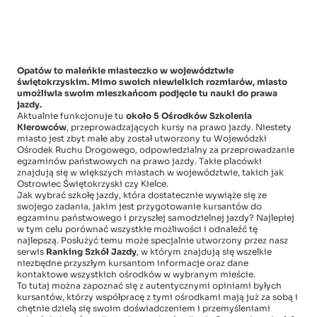
Opatów to maleńkie miasteczko w województwie
świętokrzyskim. Mimo swoich niewielkich rozmiarów, miasto
umożliwia swoim mieszkańcom podjęcie tu nauki do prawa
jazdy.
Aktualnie funkcjonuje tu
około 5 Ośrodków Szkolenia
Kierowców
, przeprowadzających kursy na prawo jazdy. Niestety
miasto jest zbyt małe aby został utworzony tu Wojewódzki
Ośrodek Ruchu Drogowego, odpowiedzialny za przeprowadzanie
egzaminów państwowych na prawo jazdy. Takie placówki
znajdują się w większych miastach w województwie, takich jak
Ostrowiec Świętokrzyski czy Kielce.
Jak wybrać szkołę jazdy, która dostatecznie wywiąże się ze
swojego zadania, jakim jest przygotowanie kursantów do
egzaminu państwowego i przyszłej samodzielnej jazdy? Najlepiej
w tym celu porównać wszystkie możliwości i odnaleźć tę
najlepszą. Posłużyć temu może specjalnie utworzony przez nasz
serwis
Ranking Szkół Jazdy
, w którym znajdują się wszelkie
niezbędne przyszłym kursantom informacje oraz dane
kontaktowe wszystkich ośrodków w wybranym mieście.
To tutaj można zapoznać się z autentycznymi opiniami byłych
kursantów, którzy współpracę z tymi ośrodkami mają już za sobą i
chętnie dzielą się swoim doświadczeniem i przemyśleniami