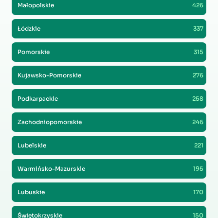
Małopolskie
426
Łódzkie
337
Pomorskie
315
Kujawsko-Pomorskie
276
Podkarpackie
258
Zachodniopomorskie
246
Lubelskie
221
Warmińsko-Mazurskie
195
Lubuskie
170
Świętokrzyskie
150