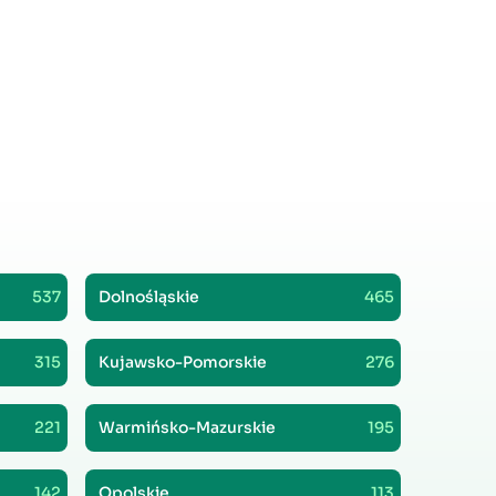
537
Dolnośląskie
465
315
Kujawsko-Pomorskie
276
221
Warmińsko-Mazurskie
195
142
Opolskie
113