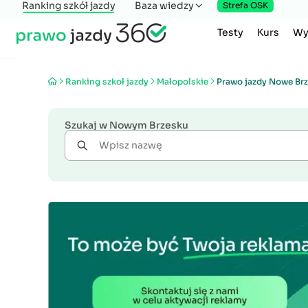
Ranking szkół jazdy
Baza wiedzy
Strefa OSK
Testy
Kurs
Wy
Ranking szkoł jazdy
Małopolskie
Prawo jazdy Nowe Br
Szukaj w Nowym Brzesku