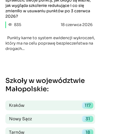
sprawdzić swoje punkty, jak długo są ważne,
jak wygląda szkolenie redukujące i co się
zmieniło w usuwaniu punktów po 3 czerwca
2026?
835
18 czerwca 2026
Punkty karne to system ewidencji wykroczeń,
który ma na celu poprawę bezpieczeństwa na
drogach...
Szkoły w województwie
Małopolskie
:
Kraków
117
Nowy Sącz
31
Tarnów
18