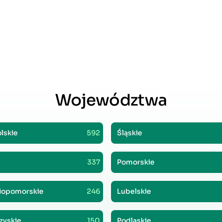
Województwa
lskie
592
Śląskie
337
Pomorskie
iopomorskie
246
Lubelskie
zyskie
150
Podlaskie