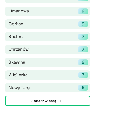
Limanowa
9
Gorlice
9
Bochnia
7
Chrzanów
7
Skawina
9
Wieliczka
7
Nowy Targ
5
Zobacz więcej