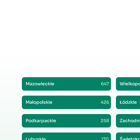
Mazowieckie
647
Wielkopo
Małopolskie
426
Łódzkie
Podkarpackie
258
Zachodn
Lubuskie
170
Świętokr