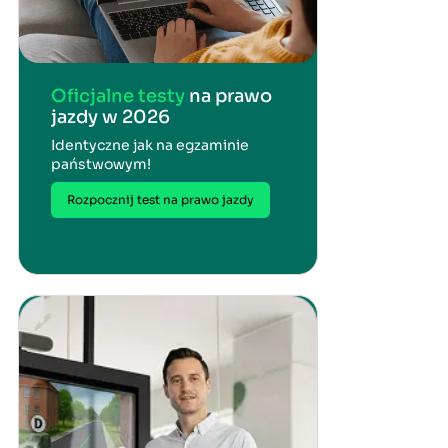
Oficjalne testy
na prawo
jazdy w 2026
Identyczne jak na egzaminie
państwowym!
Rozpocznij test na prawo jazdy