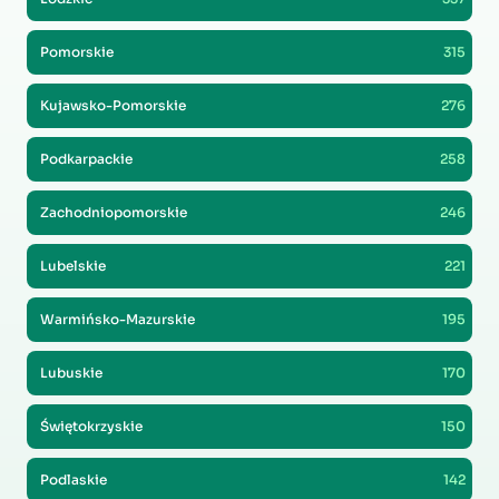
Pomorskie
315
Kujawsko-Pomorskie
276
Podkarpackie
258
Zachodniopomorskie
246
Lubelskie
221
Warmińsko-Mazurskie
195
Lubuskie
170
Świętokrzyskie
150
Podlaskie
142