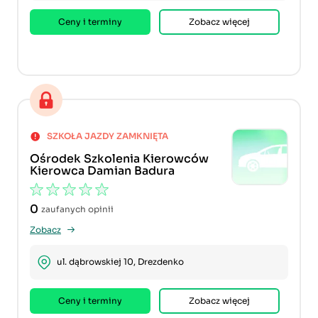
Ceny i terminy
Zobacz więcej
SZKOŁA JAZDY ZAMKNIĘTA
Ośrodek Szkolenia Kierowców
Kierowca Damian Badura
0
zaufanych opinii
Zobacz
ul. dąbrowskiej 10, Drezdenko
Ceny i terminy
Zobacz więcej