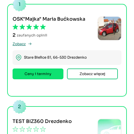
1
OSK"Majka" Maria Bućkowska
2
zaufanych opinii
Zobacz
Stare Bielice 81, 66-530 Drezdenko
Ceny i terminy
Zobacz więcej
2
TEST BIZ360 Drezdenko