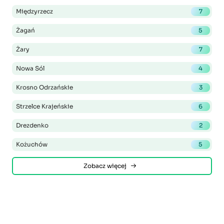
Międzyrzecz
7
Żagań
5
Żary
7
Nowa Sól
4
Krosno Odrzańskie
3
Strzelce Krajeńskie
6
Drezdenko
2
Kożuchów
5
Zobacz więcej