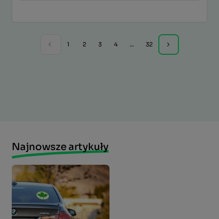
1
2
3
4
...
32
Najnowsze artykuły