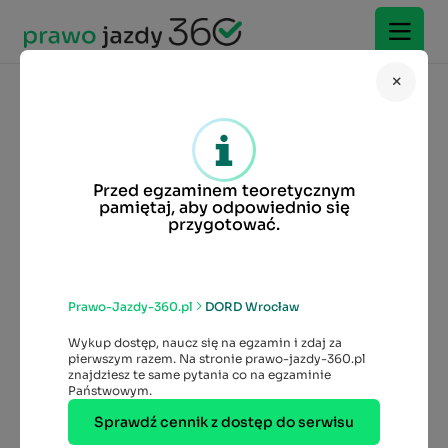
DORD
DORD Wrocław
Dolnośląski Ośrodek Ruchu
Drogowego we Wrocławiu
Przed egzaminem teoretycznym
pamiętaj, aby odpowiednio się
120 836
przygotować.
Udostępnij:
Dodaj ocenę
4.6
572
Opinii
Prawo-Jazdy-360.pl
DORD Wrocław
Wykup dostęp, naucz się na egzamin i zdaj za
pierwszym razem. Na stronie prawo-jazdy-360.pl
znajdziesz te same pytania co na egzaminie
Państwowym.
Sprawdź cennik z dostęp do serwisu