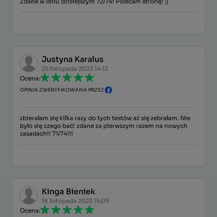
Zdane w dniu dzisiejszym 72/74! Polecam stronę! ;)
Justyna Karalus
25 listopada 2023 14:12
Ocena:
OPINIA ZWERYFIKOWANA PRZEZ
zbierałam się kilka razy do tych testów aż się zebrałam. Nie
było się czego bać! zdane za pierwszym razem na nowych
zasadach!! 71/74!!!
Kinga Bieniek
18 listopada 2023 15:09
Ocena: