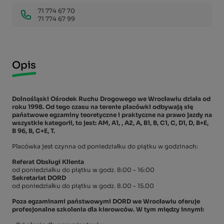
71 774 67 70
71 774 67 99
Opis
Dolnośląski Ośrodek Ruchu Drogowego we Wrocławiu działa od
roku 1998. Od tego czasu na terenie placówki odbywają się
państwowe egzaminy teoretyczne i praktyczne na prawo jazdy na
wszystkie kategorii, to jest: AM, A1, , A2, A, B1, B, C1, C, D1, D, B+E,
B 96, B, C+E, T.
Placówka jest czynna od poniedziałku do piątku w godzinach:
Referat Obsługi Klienta
od poniedziałku do piątku w godz. 8:00 - 16:00
Sekretariat DORD
od poniedziałku do piątku w godz. 8.00 - 15.00
Poza egzaminami państwowymi DORD we Wrocławiu oferuje
profesjonalne szkolenia dla kierowców. W tym między innymi: