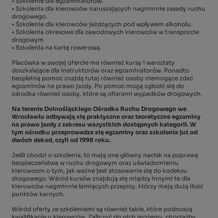
• Szkolenie dla egzaminatorów.
• Szkolenia dla kierowców naruszających nagminnie zasady ruchu
drogowego.
• Szkolenie dla kierowców jeżdżących pod wpływem alkoholu.
• Szkolenia okresowe dla zawodowych kierowców w transporcie
drogowym
• Szkolenia na kartę rowerową.
Placówka w swojej ofercie ma również kursy i warsztaty
doszkalające dla instruktorów oraz egzaminatorów. Ponadto
bezpłatną pomoc znajdą tutaj również osoby niemogące zdać
egzaminów na prawo jazdy. Po pomoc mogą zgłosić się do
ośrodka również osoby, które są ofiarami wypadków drogowych.
Na terenie Dolnośląskiego Ośrodka Ruchu Drogowego we
Wrocławiu odbywają się praktyczne oraz teoretyczne egzaminy
na prawo jazdy z zakresu wszystkich dostępnych kategorii. W
tym ośrodku przeprowadza się egzaminy oraz szkolenia już od
dwóch dekad, czyli od 1998 roku.
Jeśli chodzi o szkolenia, to mają one główny nacisk na poprawę
bezpieczeństwa w ruchu drogowym oraz uświadomieniu
kierowcom o tym, jak ważne jest stosowanie się do kodeksu
drogowego. Wśród kursów znajdują się między innymi te dla
kierowców nagminnie łamiących przepisy, którzy mają dużą ilość
punktów karnych.
Wśród oferty ze szkoleniami są również takie, które podnoszą
kwalifikacje u kierowców. Zaliczyć do nich możemy, chociażby