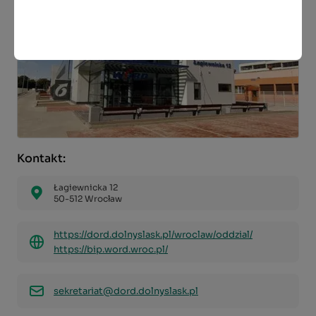
Kontakt:
Łagiewnicka 12
50-512 Wrocław
https://dord.dolnyslask.pl/wroclaw/oddzial/
https://bip.word.wroc.pl/
sekretariat@dord.dolnyslask.pl