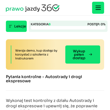
KATEGORIA
B
POSTĘP:
0%
Lekcje
Wersja demo, kup dostęp by
Wykup
pełen
korzystać z szkolenia z
dostęp
instrukorem
Pytania kontrolne - Autostrady i drogi
ekspresowe
Wykonaj test kontrolny z działu Autostrady i
drogi ekspresowe i upewnij się, że poprawnie