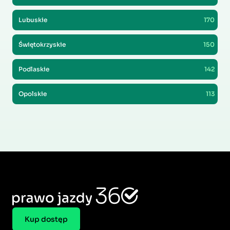
Lubuskie
170
Świętokrzyskie
150
Podlaskie
142
Opolskie
113
Kup dostęp