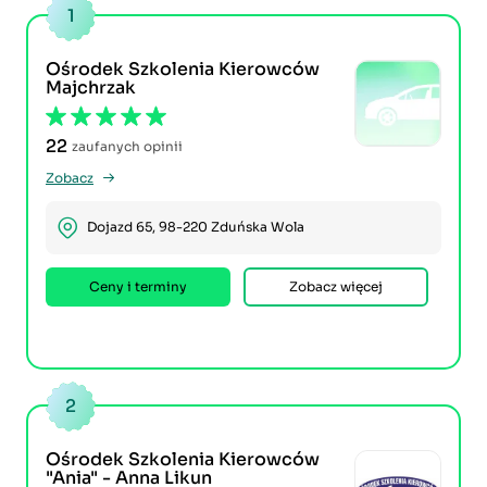
1
Ośrodek Szkolenia Kierowców
Majchrzak
22
zaufanych opinii
Zobacz
Dojazd 65, 98-220 Zduńska Wola
Ceny i terminy
Zobacz więcej
2
Ośrodek Szkolenia Kierowców
"Ania" - Anna Likun