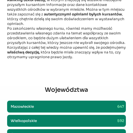
przyszłym kursantom informacje oraz dane kontaktowe
wszystkich ośrodków w wybranym mieście. Można w tym miejscu
także zapoznać się z
autentycznymi opiniami byłych kursantów
,
którzy chętnie dzielą się swoim doświadczeniem w wystawianych
opiniach.
Po zakończeniu własnego kursu, również mamy możliwość
przedstawienia własnego zdania na temat współpracy ze swoim
ośrodkiem, co będzie dużym ułatwieniem dla wszystkich
przyszłych kursantów, którzy jeszcze nie wybrali swojego ośrodka.
Korzystając z całej tej wiedzy można upewnić się, że podejmujemy
właściwą decyzję,
która będzie miała znaczący wpływ na to, czy
otrzymamy upragnione prawo jazdy.
Województwa
Mazowieckie
647
Wielkopolskie
592