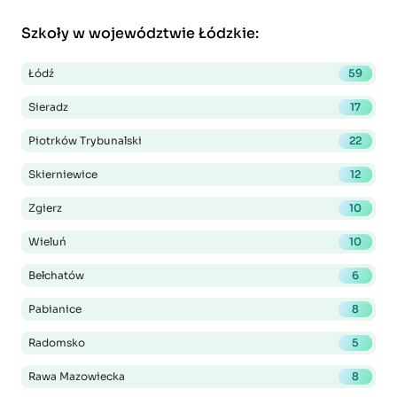
Szkoły w województwie Łódzkie
:
Łódź
59
Sieradz
17
Piotrków Trybunalski
22
Skierniewice
12
Zgierz
10
Wieluń
10
Bełchatów
6
Pabianice
8
Radomsko
5
Rawa Mazowiecka
8