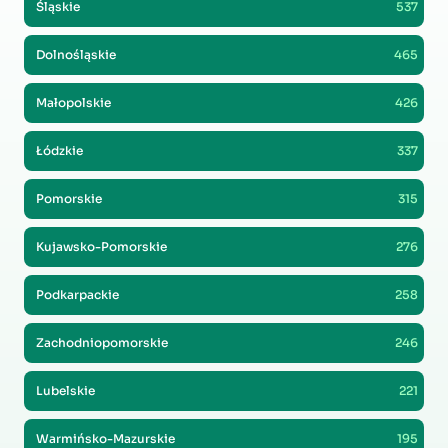
Śląskie
537
Dolnośląskie
465
Małopolskie
426
Łódzkie
337
Pomorskie
315
Kujawsko-Pomorskie
276
Podkarpackie
258
Zachodniopomorskie
246
Lubelskie
221
Warmińsko-Mazurskie
195