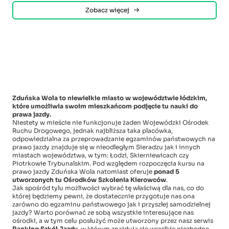
Zobacz więcej
Zduńska Wola to niewielkie miasto w województwie łódzkim,
które umożliwia swoim mieszkańcom podjęcie tu nauki do
prawa jazdy.
Niestety w mieście nie funkcjonuje żaden Wojewódzki Ośrodek
Ruchu Drogowego, jednak najbliższa taka placówka,
odpowiedzialna za przeprowadzanie egzaminów państwowych na
prawo jazdy znajduje się w nieodległym Sieradzu jak i innych
miastach województwa, w tym: Łodzi, Skierniewicach czy
Piotrkowie Trybunalskim. Pod względem rozpoczęcia kursu na
prawo jazdy Zduńska Wola natomiast oferuje
ponad 5
utworzonych tu Ośrodków Szkolenia Kierowców
.
Jak spośród tylu możliwości wybrać tę właściwą dla nas, co do
której będziemy pewni, że dostatecznie przygotuje nas ona
zarówno do egzaminu państwowego jak i przyszłej samodzielnej
jazdy? Warto porównać ze sobą wszystkie interesujące nas
ośrodki, a w tym celu posłużyć może utworzony przez nasz serwis
Ranking Szkół Jazdy,
w którym znajdują się wszelkie niezbędne