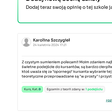
Dodaj teraz swoją opinię o tej szkole j
Karolina Szczygieł
24 kwietnia 2024 17:21
Z czystym sumieniem polecam!! Moim zdaniem najle
świetne podejście do kursantów, są bardzo cierpliw
ktoś uważa się za "opornego" kursanta wybranie tej
teoretyczne przeprowadzane są "w prosty" i przys
Kurs, Kat.:
B
Egzamin z teorii zdany w:
1 podejściu
roz