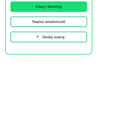
Ceny i terminy
Napisz wiadomość
Dodaj ocenę