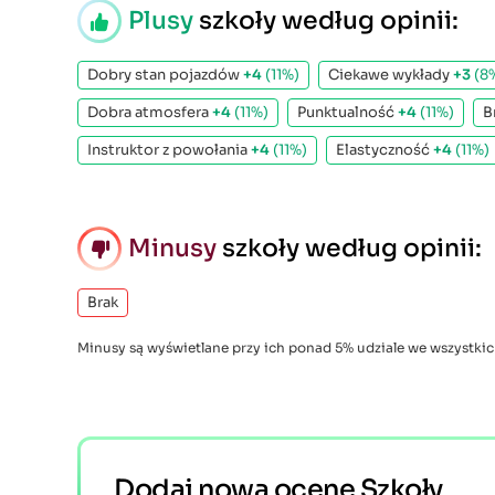
Plusy
szkoły według opinii:
Dobry stan pojazdów
+4
(11%)
Ciekawe wykłady
+3
(8
Dobra atmosfera
+4
(11%)
Punktualność
+4
(11%)
B
Instruktor z powołania
+4
(11%)
Elastyczność
+4
(11%)
Minusy
szkoły według opinii:
Brak
Minusy są wyświetlane przy ich ponad 5% udziale we wszystkic
Dodaj nową ocenę Szkoły