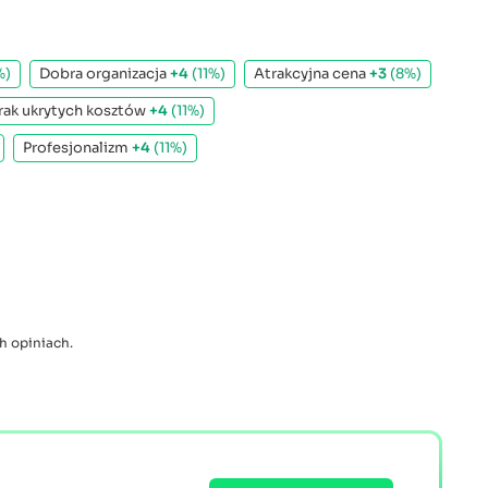
%)
Dobra organizacja
+4
(11%)
Atrakcyjna cena
+3
(8%)
rak ukrytych kosztów
+4
(11%)
Profesjonalizm
+4
(11%)
h opiniach.