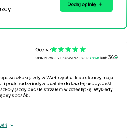
Dodaj opinię
azdy
Ocena:
OPINIA ZWERYFIKOWANA PRZEZ
psza szkoła jazdy w Wałbrzychu. Instruktorzy mają
i i podchodzą indywidualnie do każdej osoby. Jeśli
 szkoły jazdy będzie strzałem w dziesiątkę. Wykłady
tępny sposób.
wiń