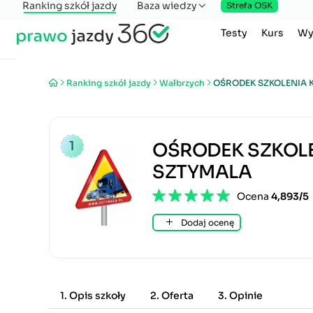
Ranking szkół jazdy
Baza wiedzy
Strefa OSK
Testy
Kurs
Wy
Ranking szkół jazdy
Wałbrzych
OŚRODEK SZKOLENIA
1
OŚRODEK SZKOL
SZTYMALA
Ocena
4,893/5
Dodaj ocenę
1. Opis szkoły
2. Oferta
3. Opinie