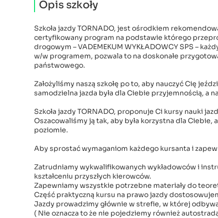
Opis szkoły
Szkoła jazdy TORNADO, jest ośrodkiem rekomendowan
certyfikowany program na podstawie którego przepro
drogowym – VADEMEKUM WYKŁADOWCY SPS – każdy kur
w/w programem, pozwala to na doskonałe przygotow
państwowego.
Założyliśmy naszą szkołę po to, aby nauczyć Cię jeździ
samodzielna jazda była dla Ciebie przyjemnością, a n
Szkoła jazdy TORNADO, proponuje Ci kursy nauki jazdy
Oszacowaliśmy ją tak, aby była korzystna dla Ciebie,
poziomie.
Aby sprostać wymaganiom każdego kursanta i zapewn
Zatrudniamy wykwalifikowanych wykładowców i instr
kształceniu przyszłych kierowców.
Zapewniamy wszystkie potrzebne materiały do teorety
Część praktyczną kursu na prawo jazdy dostosowuje
Jazdy prowadzimy głównie w strefie, w której odbyw
( Nie oznacza to że nie pojedziemy również autostradą