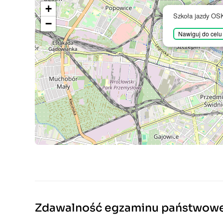
+
Szkoła jazdy O
−
Nawiguj do celu
Zdawalność egzaminu państwow