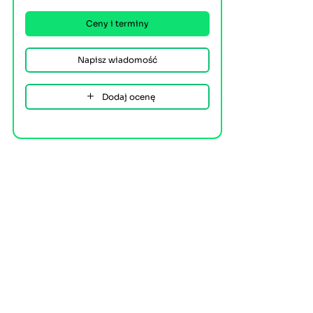
Ceny i terminy
Napisz wiadomość
Dodaj ocenę