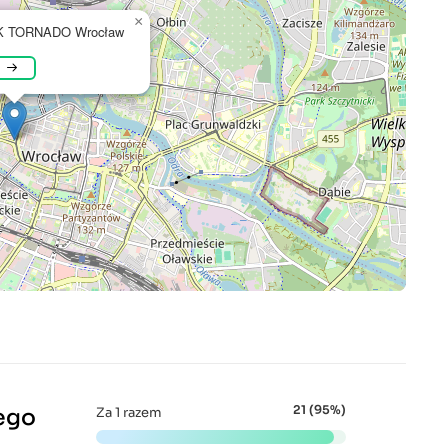
×
SK TORNADO Wrocław
21 (95%)
ego
Za 1 razem