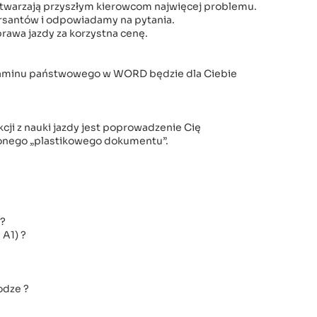
stwarzają przyszłym kierowcom najwięcej problemu.
ursantów i odpowiadamy na pytania.
rawa jazdy za korzystna cenę.
zaminu państwowego w WORD będzie dla Ciebie
cji z nauki jazdy jest poprowadzenie Cię
onego „plastikowego dokumentu”.
a?
 A1) ?
odze ?