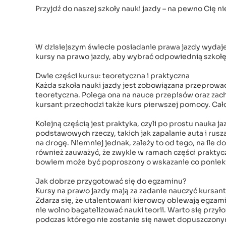
Przyjdź do naszej szkoły nauki jazdy – na pewno Cię n
W dzisiejszym świecie posiadanie prawa jazdy wydaje
kursy na prawo jazdy, aby wybrać odpowiednią szkołę
Dwie części kursu: teoretyczna i praktyczna
Każda szkoła nauki jazdy jest zobowiązana przeprowadz
teoretyczna. Polega ona na nauce przepisów oraz zac
kursant przechodzi także kurs pierwszej pomocy. Cało
Kolejną częścią jest praktyka, czyli po prostu nauka ja
podstawowych rzeczy, takich jak zapalanie auta i rusza
na drogę. Niemniej jednak, zależy to od tego, na il
również zauważyć, że zwykle w ramach części prakty
bowiem może być poproszony o wskazanie co poniekt
Jak dobrze przygotować się do egzaminu?
Kursy na prawo jazdy mają za zadanie nauczyć kursan
Zdarza się, że utalentowani kierowcy oblewają egzami
nie wolno bagatelizować nauki teorii. Warto się przył
podczas którego nie zostanie się nawet dopuszczony