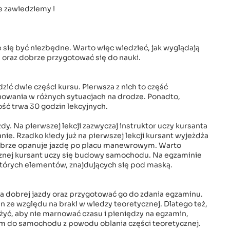
ie zawiedziemy !
 się być niezbędne. Warto więc wiedzieć, jak wyglądają
 oraz dobrze przygotować się do nauki.
ić dwie części kursu. Pierwsza z nich to część
howania w różnych sytuacjach na drodze. Ponadto,
ść trwa 30 godzin lekcyjnych.
zdy. Na pierwszej lekcji zazwyczaj instruktor uczy kursanta
nie. Rzadko kiedy już na pierwszej lekcji kursant wyjeżdża
e dobrze opanuje jazdę po placu manewrowym. Warto
cznej kursant uczy się budowy samochodu. Na egzaminie
órych elementów, znajdujących się pod maską.
ta dobrej jazdy oraz przygotować go do zdania egzaminu.
n ze względu na braki w wiedzy teoretycznej. Dlatego też,
ożyć, aby nie marnować czasu i pieniędzy na egzamin,
m do samochodu z powodu oblania części teoretycznej.