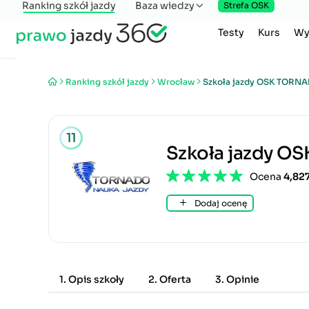
Ranking szkół jazdy
Baza wiedzy
Strefa OSK
Testy
Kurs
Wy
Ranking szkół jazdy
Wrocław
Szkoła jazdy OSK TORN
11
Szkoła jazdy 
Ocena
4,82
Dodaj ocenę
1. Opis szkoły
2. Oferta
3. Opinie