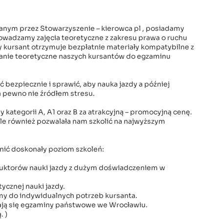
ym przez Stowarzyszenie – kierowca pl , posiadamy
wadzamy zajęcia teoretyczne z zakresu prawa o ruchu
sant otrzymuje bezpłatnie materiały kompatybilne z
anie teoretyczne naszych kursantów do egzaminu
ć bezpiecznie i sprawić, aby nauka jazdy a później
a pewno nie źródłem stresu.
 kategorii A, A1 oraz B za atrakcyjną – promocyjną cenę.
 ale również pozwalała nam szkolić na najwyższym
ić doskonały poziom szkoleń:
uktorów nauki jazdy z dużym doświadczeniem w
cznej nauki jazdy.
my do indywidualnych potrzeb kursanta.
ają się egzaminy państwowe we Wrocławiu.
. )