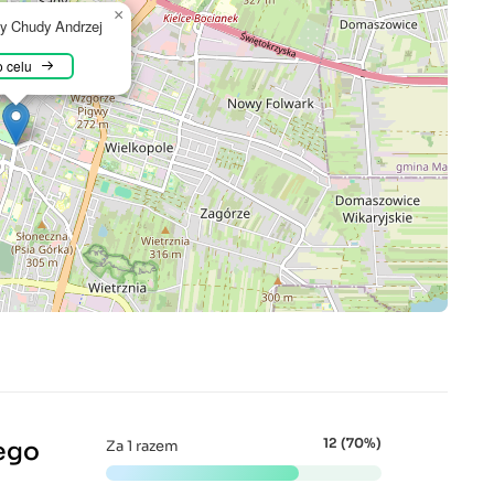
×
y Chudy Andrzej
 celu
12 (70%)
ego
Za 1 razem