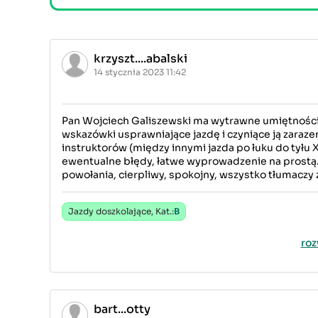
krzyszt....abalski
14 stycznia 2023 11:42
Pan Wojciech Galiszewski ma wytrawne umiętności w 
wskazówki usprawniające jazdę i czyniące ją zaraze
instruktorów (między innymi jazda po łuku do tyłu 
ewentualne błędy, łatwe wyprowadzenie na prostą.
powołania, cierpliwy, spokojny, wszystko tłumaczy 
Jazdy doszkolające, Kat.:
B
roz
bart...otty