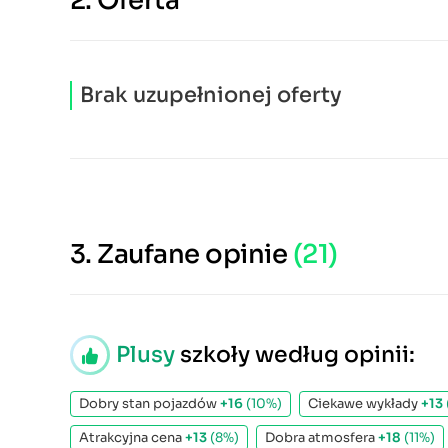
2.
Oferta
Brak uzupełnionej oferty
3.
Zaufane opinie
(21)
Plusy
szkoły według opinii:
Dobry stan pojazdów
+16
(10%)
Ciekawe wykłady
+13
Atrakcyjna cena
+13
(8%)
Dobra atmosfera
+18
(11%)