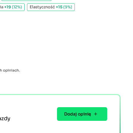
nia
+19
(12%)
Elastyczność
+15
(9%)
h opiniach.
Dodaj opinię
azdy