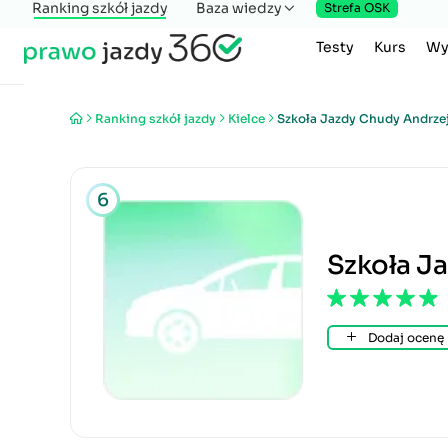
Ranking szkół jazdy
Baza wiedzy
Strefa OSK
Testy
Kurs
Wy
Ranking szkół jazdy
Kielce
Szkoła Jazdy Chudy Andrze
6
Szkoła J
Dodaj ocenę