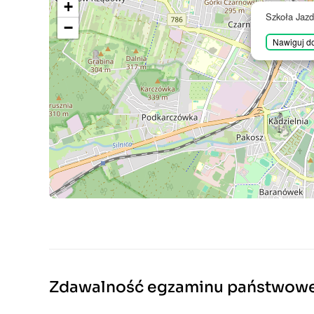
+
Szkoła Jazd
−
Nawiguj do
Zdawalność egzaminu państwow