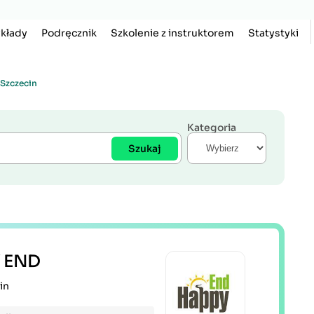
kłady
Podręcznik
Szkolenie z instruktorem
Statystyki
 Szczecin
Kategoria
Szukaj
 END
in