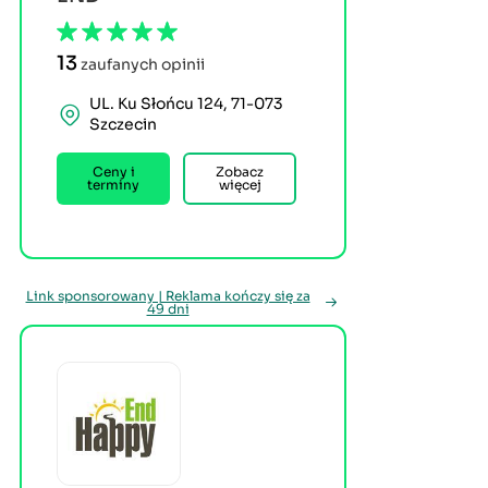
13
zaufanych opinii
UL. Ku Słońcu 124, 71-073
Szczecin
Ceny i
Zobacz
terminy
więcej
Link sponsorowany | Reklama kończy się za
49 dni