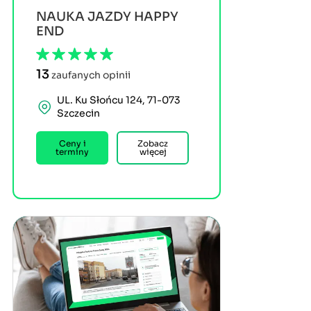
NAUKA JAZDY HAPPY
END
13
zaufanych opinii
UL. Ku Słońcu 124, 71-073
Szczecin
Ceny i
Zobacz
terminy
więcej