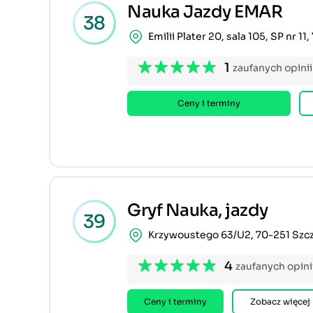
Nauka Jazdy EMAR
38
Emilii Plater 20, sala 105, SP nr 11
1
zaufanych opinii
Ceny i terminy
Gryf Nauka, jazdy
39
Krzywoustego 63/U2, 70-251 Szc
4
zaufanych opini
Ceny i terminy
Zobacz więcej