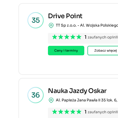
Drive Point
35
TT Sp z.o.o. - Al. Wojska Polskieg
1
zaufanych opinii
Ceny i terminy
Zobacz więcej
Nauka Jazdy Oskar
36
Al. Papieża Jana Pawła II 35 lok. 
1
zaufanych opinii