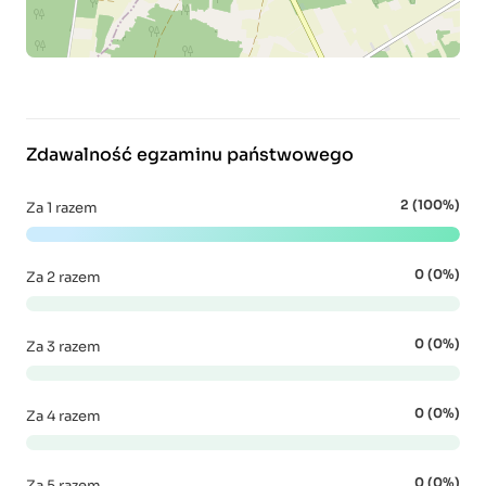
Zdawalność egzaminu państwowego
2 (100%)
Za 1 razem
0 (0%)
Za 2 razem
0 (0%)
Za 3 razem
0 (0%)
Za 4 razem
0 (0%)
Za 5 razem