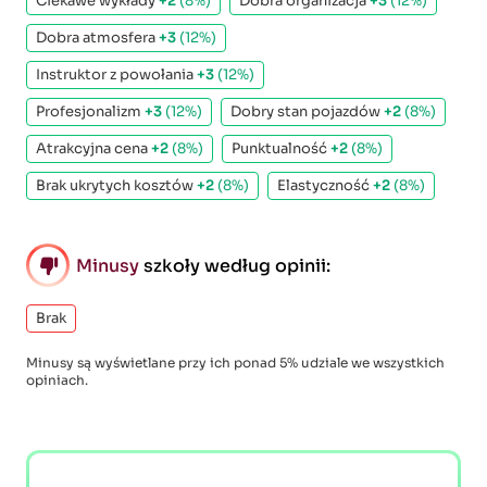
Ciekawe wykłady
+2
(8%)
Dobra organizacja
+3
(12%)
Dobra atmosfera
+3
(12%)
Instruktor z powołania
+3
(12%)
Profesjonalizm
+3
(12%)
Dobry stan pojazdów
+2
(8%)
Atrakcyjna cena
+2
(8%)
Punktualność
+2
(8%)
Brak ukrytych kosztów
+2
(8%)
Elastyczność
+2
(8%)
Minusy
szkoły według opinii:
Brak
Minusy są wyświetlane przy ich ponad 5% udziale we wszystkich
opiniach.