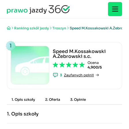
Ranking szkół jazdy
Troszyn
Speed M.Kossakowski A.Żebrowski
1
Speed M.Kossakowski
A.Żebrowski s.c.
Ocena
4,900/5
3
Zaufanych opinii
1. Opis szkoły
2. Oferta
3. Opinie
1.
Opis szkoły