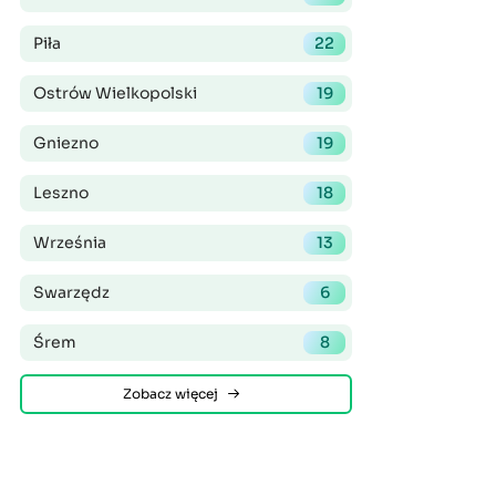
Piła
22
Ostrów Wielkopolski
19
Gniezno
19
Leszno
18
Września
13
Swarzędz
6
Śrem
8
Zobacz więcej