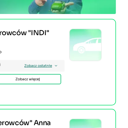
erowców "INDI"
o
i
Zobacz ostatnie
Zobacz więcej
ierowców" Anna