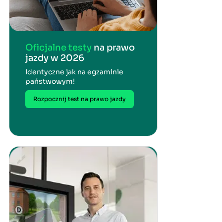
Oficjalne testy
na prawo
jazdy w 2026
Identyczne jak na egzaminie
państwowym!
Rozpocznij test na prawo jazdy