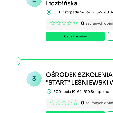
Liczbińska
ul. 11 listopada 54 lok. 2, 62-610
0
zaufanych opini
Ceny i terminy
OŚRODEK SZKOLENI
3
"START" LEŚNIEWSKI
500-lecia 19, 62-610 Sompolno
0
zaufanych opini