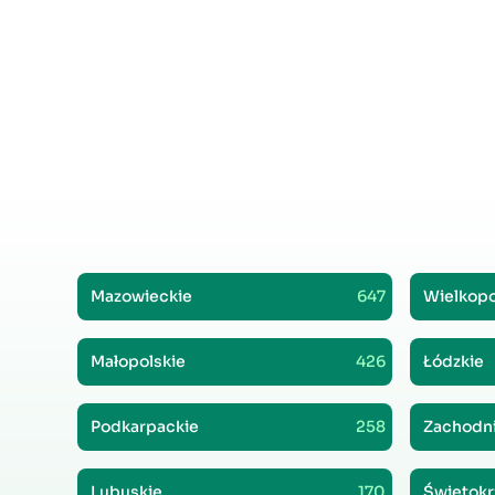
Mazowieckie
647
Wielkopo
Małopolskie
426
Łódzkie
Podkarpackie
258
Zachodn
Lubuskie
170
Świętokr