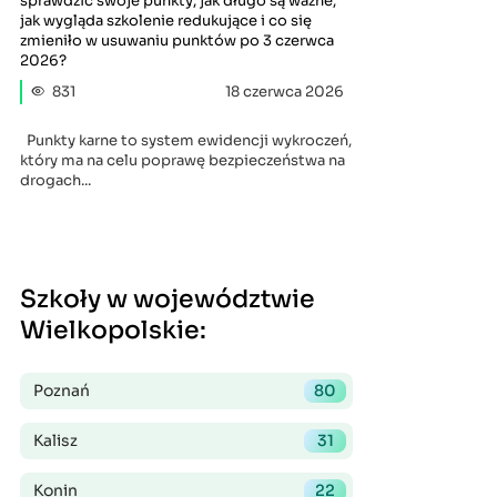
sprawdzić swoje punkty, jak długo są ważne,
jak wygląda szkolenie redukujące i co się
zmieniło w usuwaniu punktów po 3 czerwca
2026?
831
18 czerwca 2026
Punkty karne to system ewidencji wykroczeń,
który ma na celu poprawę bezpieczeństwa na
drogach...
Szkoły w województwie
Wielkopolskie
:
Poznań
80
Kalisz
31
Konin
22