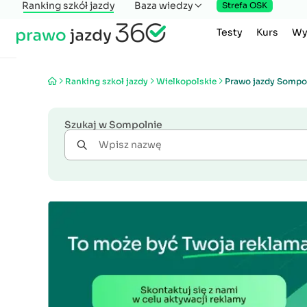
Ranking szkół jazdy
Baza wiedzy
Strefa OSK
Testy
Kurs
Wy
Ranking szkoł jazdy
Wielkopolskie
Prawo jazdy Sompo
Szukaj w Sompolnie