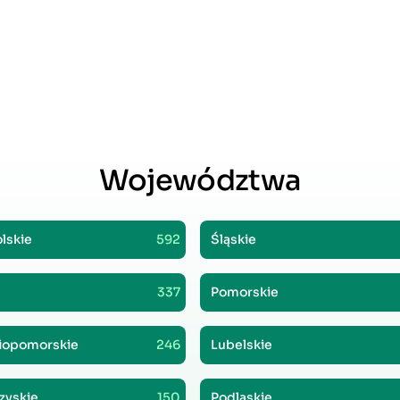
Województwa
lskie
592
Śląskie
337
Pomorskie
iopomorskie
246
Lubelskie
zyskie
150
Podlaskie