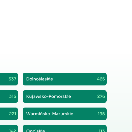
537
Dolnośląskie
465
315
Kujawsko-Pomorskie
276
221
Warmińsko-Mazurskie
195
142
Opolskie
113