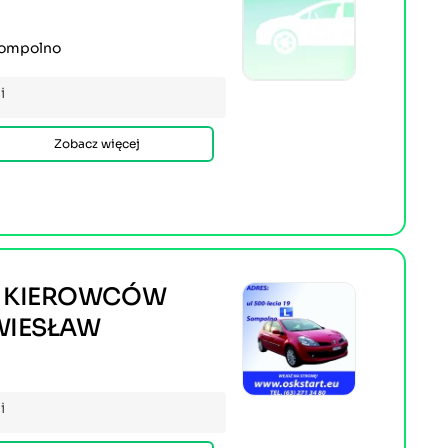
 Sompolno
i
Zobacz więcej
A KIEROWCÓW
 WIESŁAW
i