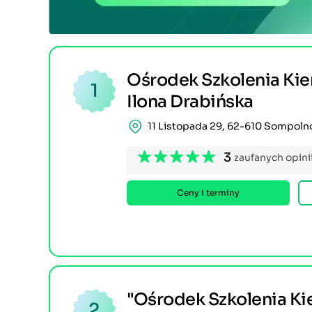
Ośrodek Szkolenia Ki
1
Ilona Drabińska
11 Listopada 29, 62-610 Sompoln
3
zaufanych opini
Ceny i terminy
"Ośrodek Szkolenia K
2