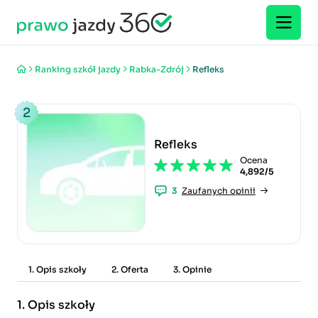
Ranking szkół jazdy
Rabka-Zdrój
Refleks
2
Refleks
Ocena
4,892/5
3
Zaufanych opinii
1. Opis szkoły
2. Oferta
3. Opinie
1.
Opis szkoły