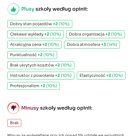
Plusy
szkoły według opinii:
Dobry stan pojazdów
+2
(10%)
Ciekawe wykłady
+2
(10%)
Dobra organizacja
+2
(10%)
Atrakcyjna cena
+2
(10%)
Dobra atmosfera
+3
(14%)
Punktualność
+2
(10%)
Brak ukrytych kosztów
+2
(10%)
Instruktor z powołania
+2
(10%)
Elastyczność
+2
(10%)
Profesjonalizm
+2
(10%)
Minusy
szkoły według opinii:
Brak
Minusy są wyświetlane przy ich ponad 5% udziale we wszystkich