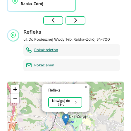
Rabka-Zdrój
Refleks
ul. Do Pociesznej Wody 14b
,
Rabka-Zdrój
34-700
Pokaż telefon
Pokaż email
×
+
Refleks
−
Nawiguj do
celu