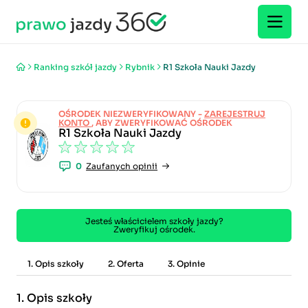
Ranking szkół jazdy
Rybnik
R1 Szkoła Nauki Jazdy
OŚRODEK NIEZWERYFIKOWANY -
ZAREJESTRUJ
KONTO
, ABY ZWERYFIKOWAĆ OŚRODEK
R1 Szkoła Nauki Jazdy
0
Zaufanych opinii
Jesteś właścicielem szkoły jazdy?
Zweryfikuj ośrodek.
1. Opis szkoły
2. Oferta
3. Opinie
1.
Opis szkoły