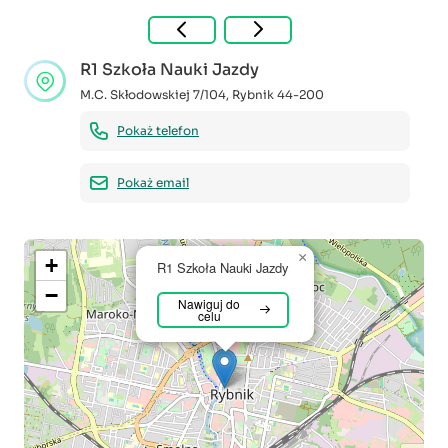
R1 Szkoła Nauki Jazdy
M.C. Skłodowskiej 7/104
,
Rybnik
44-200
Pokaż telefon
Pokaż email
×
+
R1 Szkoła Nauki Jazdy
−
Nawiguj do
celu