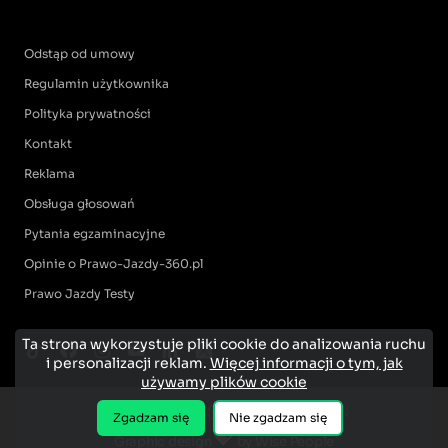
Odstąp od umowy
Regulamin użytkownika
Polityka prywatności
Kontakt
Reklama
Obsługa głosowań
Pytania egzaminacyjne
Opinie o Prawo-Jazdy-360.pl
Prawo Jazdy Testy
Ta strona wykorzystuje pliki cookie do analizowania ruchu
i personalizacji reklam.
Więcej informacji o tym, jak
używamy plików cookie
Zgadzam się
Nie zgadzam się
Graphic design
by Wise People