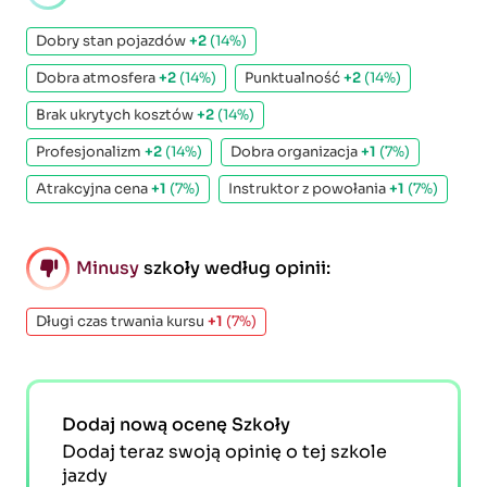
Dobry stan pojazdów
+2
(14%)
Dobra atmosfera
+2
(14%)
Punktualność
+2
(14%)
Brak ukrytych kosztów
+2
(14%)
Profesjonalizm
+2
(14%)
Dobra organizacja
+1
(7%)
Atrakcyjna cena
+1
(7%)
Instruktor z powołania
+1
(7%)
Minusy
szkoły według opinii:
Długi czas trwania kursu
+1
(7%)
Dodaj nową ocenę Szkoły
Dodaj teraz swoją opinię o tej szkole
jazdy