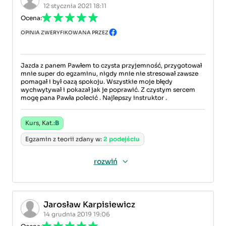
12 stycznia 2021 18:11
Ocena:
OPINIA ZWERYFIKOWANA PRZEZ
Jazda z panem Pawłem to czysta przyjemność, przygotował
mnie super do egzaminu, nigdy mnie nie stresował zawsze
pomagał i był oazą spokoju. Wszystkie moje błędy
wychwytywał i pokazał jak je poprawić. Z czystym sercem
mogę pana Pawła polecić . Najlepszy instruktor .
Kurs, Kat.:
B
Egzamin z teorii zdany w:
2 podejściu
rozwiń
Jarosław Karpisiewicz
14 grudnia 2019 19:06