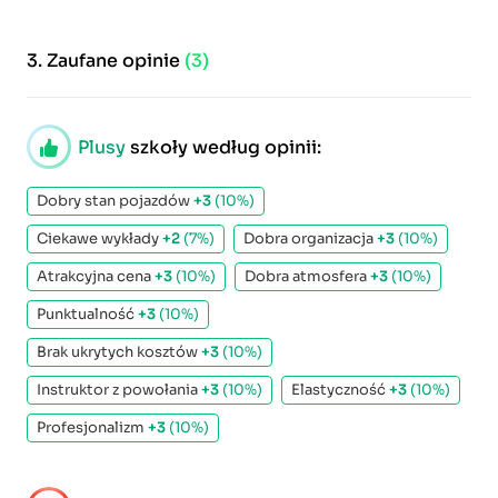
3.
Zaufane opinie
(3)
Plusy
szkoły według opinii:
Dobry stan pojazdów
+3
(10%)
Ciekawe wykłady
+2
(7%)
Dobra organizacja
+3
(10%)
Atrakcyjna cena
+3
(10%)
Dobra atmosfera
+3
(10%)
Punktualność
+3
(10%)
Brak ukrytych kosztów
+3
(10%)
Instruktor z powołania
+3
(10%)
Elastyczność
+3
(10%)
Profesjonalizm
+3
(10%)