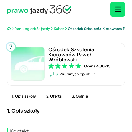
Ranking szkół jazdy
Kalisz
Ośrodek Szkolenia Kierowców Pawe
7
Ośrodek Szkolenia
Kierowców Paweł
Wróblewski
Ocena
4,807/5
3
Zaufanych opinii
1. Opis szkoły
2. Oferta
3. Opinie
1.
Opis szkoły
Kontakt