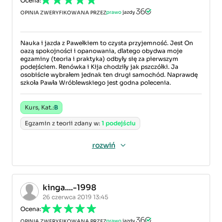
Ocena:
OPINIA ZWERYFIKOWANA PRZEZ
Nauka i jazda z Pawełkiem to czysta przyjemność. Jest On
oazą spokojności i opanowania, dlatego obydwa moje
egzaminy (teoria i praktyka) odbyły się za pierwszym
podejściem. Renówka i Kija chodziły jak pszczółki. Ja
osobiście wybrałem jednak ten drugi samochód. Naprawdę
szkoła Pawła Wróblewskiego jest godna polecenia.
Kurs, Kat.:
B
Egzamin z teorii zdany w:
1 podejściu
rozwiń
kinga....-1998
26 czerwca 2019 13:45
Ocena:
OPINIA ZWERYFIKOWANA PRZEZ