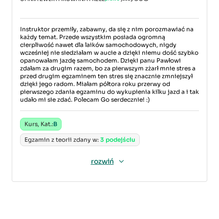
Instruktor przemiły, zabawny, da się z nim porozmawiać na
każdy temat. Przede wszystkim posiada ogromną
cierpliwość nawet dla laików samochodowych, nigdy
wcześniej nie siedziałam w aucie a dzięki niemu dość szybko
opanowałam jazdę samochodem. Dzięki panu Pawłowi
zdałam za drugim razem, bo za pierwszym zżarł mnie stres a
przed drugim egzaminem ten stres się znacznie zmniejszył
dzięki jego radom. Miałam półtora roku przerwy od
pierwszego zdania egzaminu do wykupienia kilku jazd a i tak
udało mi sie zdać. Polecam Go serdecznie! :)
Kurs, Kat.:
B
Egzamin z teorii zdany w:
3 podejściu
rozwiń