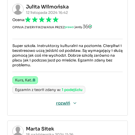
Julita Wilmońska
12 listopada 2024 16:42
Ocena:
OPINIA ZWERYFIKOWANA PRZEZ
Super szkoła. Instruktorzy kulturalni na poziomie. Cierpliwi i
bezstresowo uczą jeździć od podstaw. Są wymagający i służą
pomocą jak coś nie wychodzi. Dobrze szkolą zarówno na
placu jak i podczas jazd po mieście. Egzamin zdany bez
problemu.
Kurs, Kat.:
B
Egzamin z teorii zdany w:
1 podejściu
rozwiń
Marta Sitek
18 października 2024 11:26