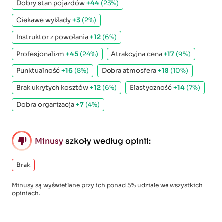
Dobry stan pojazdów
+44
(23%)
Ciekawe wykłady
+3
(2%)
Instruktor z powołania
+12
(6%)
Profesjonalizm
+45
(24%)
Atrakcyjna cena
+17
(9%)
Punktualność
+16
(8%)
Dobra atmosfera
+18
(10%)
Brak ukrytych kosztów
+12
(6%)
Elastyczność
+14
(7%)
Dobra organizacja
+7
(4%)
Minusy
szkoły według opinii:
Brak
Minusy są wyświetlane przy ich ponad 5% udziale we wszystkich
opiniach.