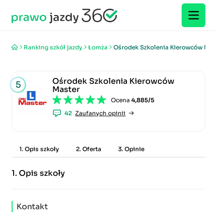
Ranking szkół jazdy
Łomża
Ośrodek Szkolenia Kierowców Mas
Ośrodek Szkolenia Kierowców
5
Master
Ocena
4,885/5
42
Zaufanych opinii
1. Opis szkoły
2. Oferta
3. Opinie
1.
Opis szkoły
Kontakt