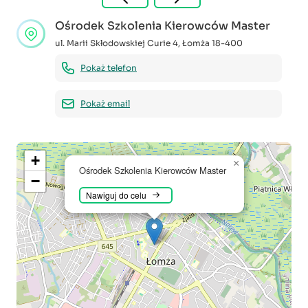
Ośrodek Szkolenia Kierowców Master
ul. Marii Skłodowskiej Curie 4
,
Łomża
18-400
Pokaż telefon
Pokaż email
+
×
Ośrodek Szkolenia Kierowców Master
−
Nawiguj do celu