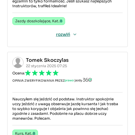
egzamin to tylko formalność. Jeśli szukasz najlepszych
instruktorów, trafiłeś idealnie!
Jazdy doszkolające, Kat.:
B
rozwiń
Tomek Skoczylas
22 stycznia 2025 07:25
Ocena:
OPINIA ZWERYFIKOWANA PRZEZ
Nauczyłem się jeździć od podstaw. Instruktor spokojnie
uczy jeździć z uwagą obserwuje jazdę kursanta i jak trzeba
to szybko koryguje i objaśnia jak powinno się jechać
zgodnie z zasadami. Podobnie na placu dobrze uczy
manewrów. Polecam.
Kurs, Kat.:
B