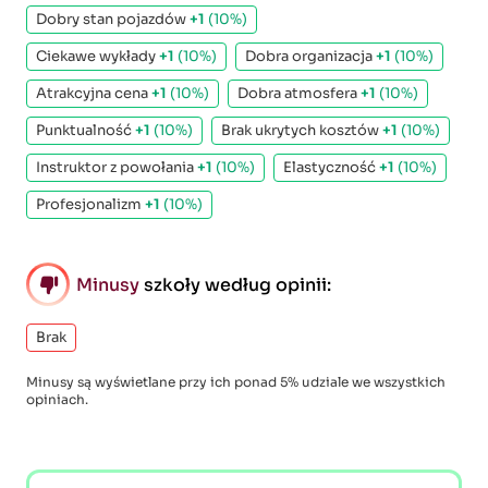
Dobry stan pojazdów
+1
(10%)
Ciekawe wykłady
+1
(10%)
Dobra organizacja
+1
(10%)
Atrakcyjna cena
+1
(10%)
Dobra atmosfera
+1
(10%)
Punktualność
+1
(10%)
Brak ukrytych kosztów
+1
(10%)
Instruktor z powołania
+1
(10%)
Elastyczność
+1
(10%)
Profesjonalizm
+1
(10%)
Minusy
szkoły według opinii:
Brak
Minusy są wyświetlane przy ich ponad 5% udziale we wszystkich
opiniach.