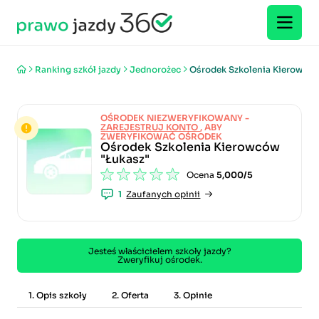
Ranking szkół jazdy
Jednorożec
Ośrodek Szkolenia Kierowców
OŚRODEK NIEZWERYFIKOWANY -
ZAREJESTRUJ KONTO
, ABY
ZWERYFIKOWAĆ OŚRODEK
Ośrodek Szkolenia Kierowców
"Łukasz"
Ocena
5,000/5
1
Zaufanych opinii
Jesteś właścicielem szkoły jazdy?
Zweryfikuj ośrodek.
1. Opis szkoły
2. Oferta
3. Opinie