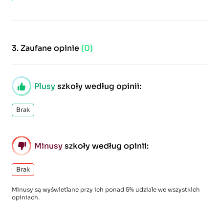
3.
Zaufane opinie
(0)
Plusy
szkoły według opinii:
Brak
Minusy
szkoły według opinii:
Brak
Minusy są wyświetlane przy ich ponad 5% udziale we wszystkich
opiniach.