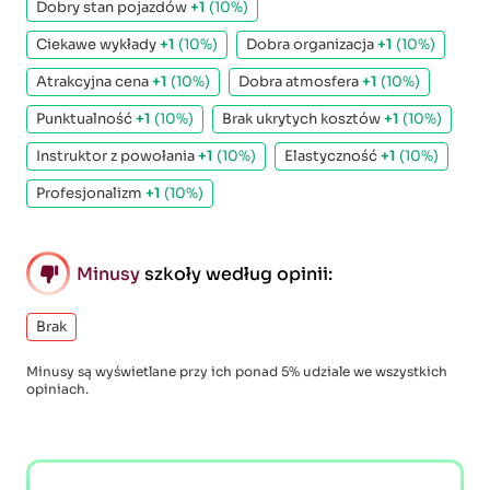
Dobry stan pojazdów
+1
(10%)
Ciekawe wykłady
+1
(10%)
Dobra organizacja
+1
(10%)
Atrakcyjna cena
+1
(10%)
Dobra atmosfera
+1
(10%)
Punktualność
+1
(10%)
Brak ukrytych kosztów
+1
(10%)
Instruktor z powołania
+1
(10%)
Elastyczność
+1
(10%)
Profesjonalizm
+1
(10%)
Minusy
szkoły według opinii:
Brak
Minusy są wyświetlane przy ich ponad 5% udziale we wszystkich
opiniach.