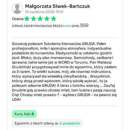
Małgorzata Siwek-Bartczuk
16 kwietnia 2026 19:51
Ocena:
OPINIA ZWERYFIKOWANA PRZEZ
Szczerzę polecam Szkolenia Kierowców GRUDA. Pełen
profesjonalizm, miła i spokojna atmosfera. Indywidualne
podejście do kursantów. Elastyczność w ustalaniu godzin
jazd. Blisko, duży plac manewrowy. Samochody, zadbane i
sprawne, takie same jak w WORD w Toruniu. Pan Mateusz
Grudziński przygotowywał mnie do egzaminu, który zdałam
za 3 razem. To wielki sukces, mój, ale również instruktora,
który wykazywał sie wieeelką cierpliwością. , Wszystkich,
którzy stoją przed wyborem, którą szkołę wybrać , to ja
polecam własnie GRUDA! A teraz z tomiku wierszy.... Zaufaj
Grudzie gdy prawko chcesz mieć, tam ludzie z pasją nauczą
Cię! Chcesz mieć prawko ? - wybierz GRUDA - na pewno się
UDA!
Kurs, Kat.:
B
Egzamin z teorii zdany w:
3 podejściu