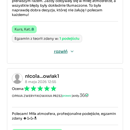
pierwszym razem. Jazdy odbywały się w miłej atmosferze, a
wszystkie błędy były dokładnie tłumaczone. To była
naprawdę dobra decyzja, której nie żałuję i polecam
każdemu!
Kurs, Kat.:
B
Egzamin z teorii zdany w:
1 podejściu
rozwiń
nicola...owiak1
8 maja 2026 12:55
Ocena:
OPINIA ZWERYFIKOWANA PRZEZ
Polecam! Miła atmosfera, profesjonalne podejście, egzamin
zdany 🍀🥳🥳🔝