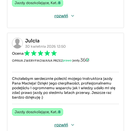
Jazdy doszkolające, Kat.:
B
rozwiń
Julcia
30 kwietnia 2026 12:50
Ocena:
OPINIA ZWERYFIKOWANA PRZEZ
Chciałabym serdecznie polecić mojego instruktora jazdy
Pana Macieja! Dzięki jego cierpliwości, profesjonalnemu
podejściu i ogromnemu wsparciu jak i wiedzy udało mi się
zdać prawo jazdy po siedmiu latach przerwy. Jeszcze raz
bardzo dziękuję :)
Jazdy doszkolające, Kat.:
B
rozwiń