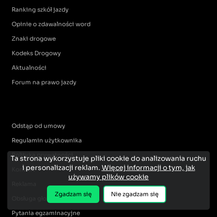
Ranking szkół jazdy
Opinie o zdawalności word
Znaki drogowe
Kodeks Drogowy
Aktualności
Forum na prawo jazdy
Odstąp od umowy
Regulamin użytkownika
Polityka prywatności
Ta strona wykorzystuje pliki cookie do analizowania ruchu
i personalizacji reklam.
Więcej informacji o tym, jak
Kontakt
używamy plików cookie
Reklama
Zgadzam się
Nie zgadzam się
Obsługa głosowań
Pytania egzaminacyjne