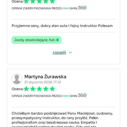
Ocena:
OPINIA ZWERYFIKOWANA PRZEZ
Przyjemne ceny, dobry stan auta i fajny instruktor Polecam
Jazdy doszkolające, Kat.:
B
rozwiń
Martyna Żurawska
21 stycznia 2026 17:12
Ocena:
OPINIA ZWERYFIKOWANA PRZEZ
Chciałbym bardzo podziękować Panu Maciejowi, cudowny,
przesympatyczny instruktor, do rany przyłóż. Pełen
profesjonalizm oraz bezstresowa nauka. Empatia i
wyrozumiałość wobec drugiej osoby. Gdy coś nie