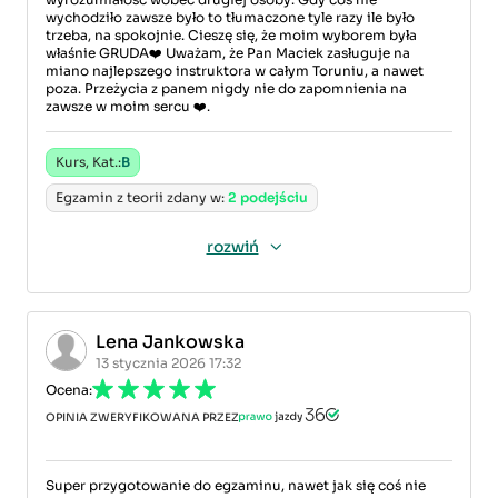
wychodziło zawsze było to tłumaczone tyle razy ile było
trzeba, na spokojnie. Cieszę się, że moim wyborem była
właśnie GRUDA❤️ Uważam, że Pan Maciek zasługuje na
miano najlepszego instruktora w całym Toruniu, a nawet
poza. Przeżycia z panem nigdy nie do zapomnienia na
zawsze w moim sercu ❤️.
Kurs, Kat.:
B
Egzamin z teorii zdany w:
2 podejściu
rozwiń
Lena Jankowska
13 stycznia 2026 17:32
Ocena:
OPINIA ZWERYFIKOWANA PRZEZ
Super przygotowanie do egzaminu, nawet jak się coś nie