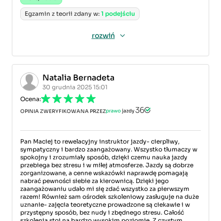
Egzamin z teorii zdany w:
1 podejściu
rozwiń
Natalia Bernadeta
30 grudnia 2025 15:01
Ocena:
OPINIA ZWERYFIKOWANA PRZEZ
Pan Maciej to rewelacyjny instruktor jazdy- cierpliwy,
sympatyczny i bardzo zaangażowany. Wszystko tłumaczy w
spokojny i zrozumiały sposób, dzięki czemu nauka jazdy
przebiega bez stresu i w miłej atmosferze. Jazdy są dobrze
zorganizowane, a cenne wskazówki naprawdę pomagają
nabrać pewności siebie za kierownicą. Dzięki jego
zaangażowaniu udało mi się zdać wszystko za pierwszym
razem! Również sam ośrodek szkoleniowy zasługuje na duże
uznanie- zajęcia teoretyczne prowadzone są ciekawie i w
przystępny sposób, bez nudy i zbędnego stresu. Całość
szkolenia stoi na bardzo wysokim poziomie. Z czystym