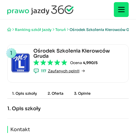
Ranking szkół jazdy
Toruń
Ośrodek Szkolenia Kierowców Grud
Ośrodek Szkolenia Kierowców
1
Gruda
Ocena
4,990/5
117
Zaufanych opinii
1. Opis szkoły
2. Oferta
3. Opinie
1.
Opis szkoły
Kontakt