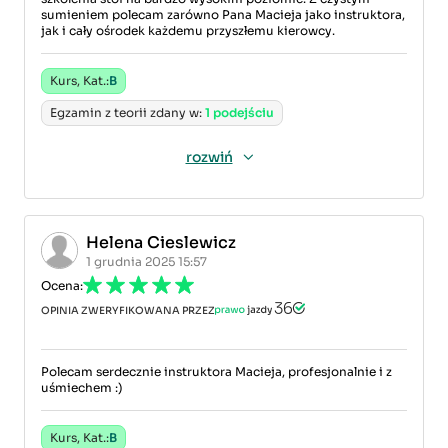
sumieniem polecam zarówno Pana Macieja jako instruktora,
jak i cały ośrodek każdemu przyszłemu kierowcy.
Kurs, Kat.:
B
Egzamin z teorii zdany w:
1 podejściu
rozwiń
Helena Cieslewicz
1 grudnia 2025 15:57
Ocena:
OPINIA ZWERYFIKOWANA PRZEZ
Polecam serdecznie instruktora Macieja, profesjonalnie i z
uśmiechem :)
Kurs, Kat.:
B