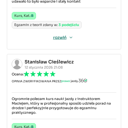
udawało to było wsparcie i stały kontakt
Kurs, Kat.:
B
Egzamin z teorii zdany w:
3 podejściu
rozwiń
Stanisław Cieślewicz
12 stycznia 2026 21:08
Ocena:
OPINIA ZWERYFIKOWANA PRZEZ
Ogromnie polecam kurs nauki jazdy z instruktorem
Maciejem, który w profesjonalny sposób udziela porad na
drodze i perfekcyjnie przygotowuje do egzaminu
praktycznego.
Kurs, Kat.:
B