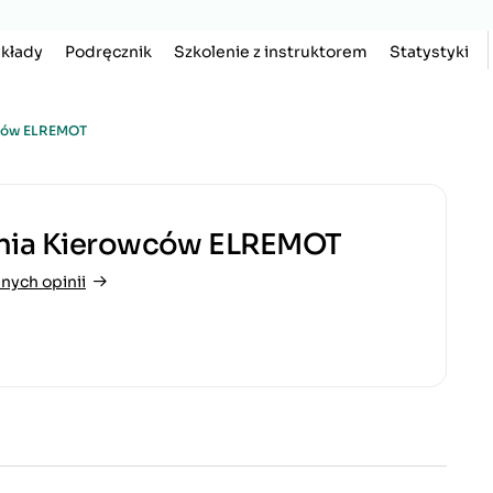
kłady
Podręcznik
Szkolenie z instruktorem
Statystyki
wców ELREMOT
enia Kierowców ELREMOT
nych opinii