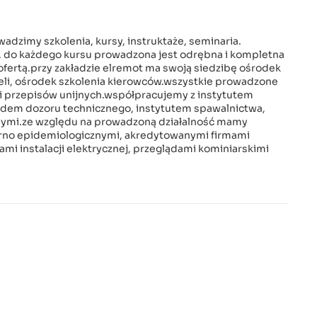
adzimy szkolenia, kursy, instruktaże, seminaria.
 do każdego kursu prowadzona jest odrębna i kompletna
fertą.przy zakładzie elremot ma swoją siedzibę ośrodek
eli, ośrodek szkolenia kierowców.wszystkie prowadzone
a i przepisów unijnych.współpracujemy z instytutem
ędem dozoru technicznego, instytutem spawalnictwa,
nymi.ze względu na prowadzoną działalność mamy
tarno epidemiologicznymi, akredytowanymi firmami
mi instalacji elektrycznej, przeglądami kominiarskimi