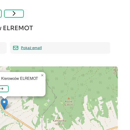
ów ELREMOT
Pokaż email
×
ia Kierowców ELREMOT