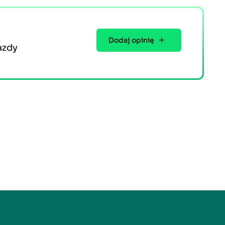
Dodaj opinię
azdy