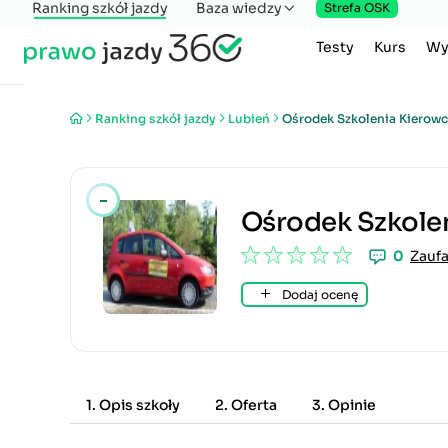
Ranking szkół jazdy
Baza wiedzy
Strefa OSK
Testy
Kurs
Wy
Ranking szkół jazdy
Lubień
Ośrodek Szkolenia Kiero
-
Ośrodek Szkol
0
Zaufa
Dodaj ocenę
1. Opis szkoły
2. Oferta
3. Opinie