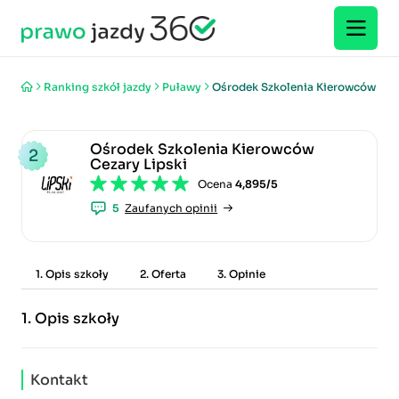
Ranking szkół jazdy
Puławy
Ośrodek Szkolenia Kierowców Ceza
Ośrodek Szkolenia Kierowców
2
Cezary Lipski
Ocena
4,895/5
5
Zaufanych opinii
1. Opis szkoły
2. Oferta
3. Opinie
1.
Opis szkoły
Kontakt