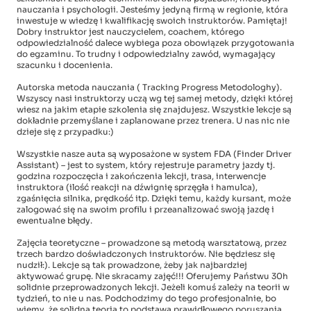
nauczania i psychologii. Jesteśmy jedyną firmą w regionie, która
inwestuje w wiedzę i kwalifikację swoich instruktorów. Pamiętaj!
Dobry instruktor jest nauczycielem, coachem, którego
odpowiedzialność dalece wybiega poza obowiązek przygotowania
do egzaminu. To trudny i odpowiedzialny zawód, wymagający
szacunku i docenienia.
Autorska metoda nauczania ( Tracking Progress Metodologhy).
Wszyscy nasi instruktorzy uczą wg tej samej metody, dzięki której
wiesz na jakim etapie szkolenia się znajdujesz. Wszystkie lekcje są
dokładnie przemyślane i zaplanowane przez trenera. U nas nic nie
dzieje się z przypadku:)
Wszystkie nasze auta są wyposażone w system FDA (Finder Driver
Assistant) – jest to system, który rejestruje parametry jazdy tj.
godzina rozpoczęcia i zakończenia lekcji, trasa, interwencje
instruktora (ilość reakcji na dźwignię sprzęgła i hamulca),
zgaśnięcia silnika, prędkość itp. Dzięki temu, każdy kursant, może
zalogować się na swoim profilu i przeanalizować swoją jazdę i
ewentualne błędy.
Zajęcia teoretyczne – prowadzone są metodą warsztatową, przez
trzech bardzo doświadczonych instruktorów. Nie będziesz się
nudził:). Lekcje są tak prowadzone, żeby jak najbardziej
aktywować grupę. Nie skracamy zajęć!!! Oferujemy Państwu 30h
solidnie przeprowadzonych lekcji. Jeżeli komuś zależy na teorii w
tydzień, to nie u nas. Podchodzimy do tego profesjonalnie, bo
wiemy, że solidna teoria to podstawa prawidłowego poruszania