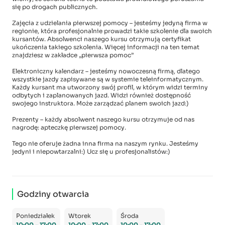
się po drogach publicznych.
Zajęcia z udzielania pierwszej pomocy – jesteśmy jedyną firma w
regionie, która profesjonalnie prowadzi takie szkolenie dla swoich
kursantów. Absolwenci naszego kursu otrzymują certyfikat
ukończenia takiego szkolenia. Więcej informacji na ten temat
znajdziesz w zakładce „pierwsza pomoc”
Elektroniczny kalendarz – jesteśmy nowoczesną firmą, dlatego
wszystkie jazdy zapisywane są w systemie teleinformatycznym.
Każdy kursant ma utworzony swój profil, w którym widzi terminy
odbytych i zaplanowanych jazd. Widzi również dostępność
swojego instruktora. Może zarządzać planem swoich jazd:)
Prezenty – każdy absolwent naszego kursu otrzymuje od nas
nagrodę: apteczkę pierwszej pomocy.
Tego nie oferuje żadna inna firma na naszym rynku. Jesteśmy
jedyni i niepowtarzalni:) Ucz się u profesjonalistów:)
Godziny otwarcia
Poniedziałek
Wtorek
Środa
10:00 - 17:00
10:00 - 17:00
10:00 - 17:00