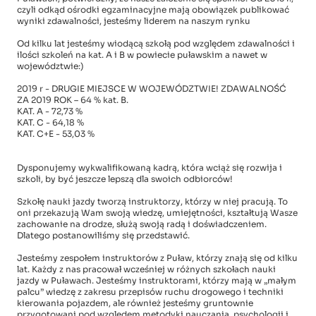
czyli odkąd ośrodki egzaminacyjne mają obowiązek publikować
wyniki zdawalności, jesteśmy liderem na naszym rynku
Od kilku lat jesteśmy wiodącą szkołą pod względem zdawalności i
ilości szkoleń na kat. A i B w powiecie puławskim a nawet w
województwie:)
2019 r - DRUGIE MIEJSCE W WOJEWÓDZTWIE! ZDAWALNOŚĆ
ZA 2019 ROK – 64 % kat. B.
KAT. A - 72,73 %
KAT. C - 64,18 %
KAT. C+E - 53,03 %
Dysponujemy wykwalifikowaną kadrą, która wciąż się rozwija i
szkoli, by być jeszcze lepszą dla swoich odbiorców!
Szkołę nauki jazdy tworzą instruktorzy, którzy w niej pracują. To
oni przekazują Wam swoją wiedzę, umiejętności, kształtują Wasze
zachowanie na drodze, służą swoją radą i doświadczeniem.
Dlatego postanowiliśmy się przedstawić.
Jesteśmy zespołem instruktorów z Puław, którzy znają się od kilku
lat. Każdy z nas pracował wcześniej w różnych szkołach nauki
jazdy w Puławach. Jesteśmy instruktorami, którzy mają w „małym
palcu” wiedzę z zakresu przepisów ruchu drogowego i techniki
kierowania pojazdem, ale również jesteśmy gruntownie
przygotowani pod względem metodyki nauczania, psychologii i