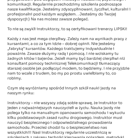
komunikacji. Regularnie przechodzimy szkolenia podnoszące
nasze kwalifikacje. Jesteśmy zdyscyplinowani, życzliwi, kulturalni i
profesjonalni pod każdym względem. . Jesteśmy do Twojej
dyspozycji:) Na nas możesz zawsze polegać.
To nie są zwykli instruktorzy, to są certyfikowani trenerzy LIPSKI!
Każdy z nas jest mega cierpliwy. Zależy nam na wynikach pracy z
kursantami, a co za tym idzie – dobrej opinii. Nie jesteśmy
„fabryką” kursantów. Każdego traktujemy indywidualnie i
poważnie. Zawsze służymy radą i pomocą. I nie wciskamy tu
żadnych kitów i bajerów. Jeżeli mamy być bardziej cierpliwi niż
konsultant pomocy technicznej Telekomunikacji tłumaczący
starszej osobie jak podłączyć modem, to będziemy. I nie przyjdzie
nam to wcale z trudem, bo my po prostu uwielbiamy to, co
robimy.
Czym się wyróżniamy spośród innych szkół nauki jazdy na
naszym rynku:
Instruktorzy – nie wszyscy zdają sobie sprawę, że instruktor to
jeden z najważniejszych nauczycieli w życiu. Nauka jazdy nie
polega tylko na manualnym opanowaniu samochodu i wykuciu
kilku podstawowych zasad ruchu drogowego. Instruktor musi
nauczyć bezpiecznego i odpowiedzialnego prowadzenia
samochodu. Przecież chodzi tu o bezpieczeństwo nas
wszystkich!!! Nasi instruktorzy regularnie uczestniczą w
szkoleniach z zakresu techniki kierowania pojazdem, metodyki