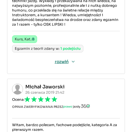
techniki jazdy. Wykłady i przekazywana na nich wiedza, na
najwyższym poziomie, profesjonalnie ale i z nutką dobrego
humoru, co przekłada się na świetne relacje między
instruktorem, a kursantem ! Wiedza, umiejętności i
świadomość bezpieczeństwa na drodze oraz zdany egzamin
za 1 razem - tylko OSK LIPSKI !
Kurs, Kat.:
B
Egzamin z teorii zdany w:
1 podejściu
rozwiń
Michał Jaworski
26 czerwca 2019 21:42
Ocena:
OPINIA ZWERYFIKOWANA PRZEZ
Witam, bardzo polecam, fachowe podejście, kategoria A za
pierwszym razem.