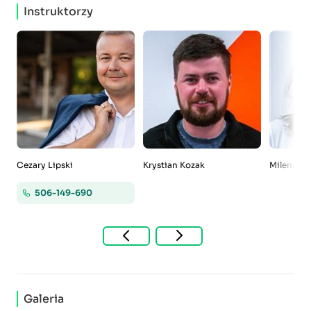
Instruktorzy
Cezary Lipski
Krystian Kozak
Milena P
506-149-690
Galeria