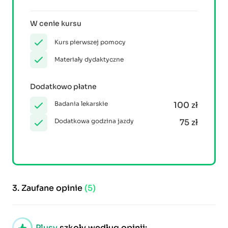
W cenie kursu
Kurs pierwszej pomocy
Materiały dydaktyczne
Dodatkowo płatne
Badania lekarskie
100 zł
Dodatkowa godzina jazdy
75 zł
3.
Zaufane opinie
(5)
Plusy
szkoły według opinii: