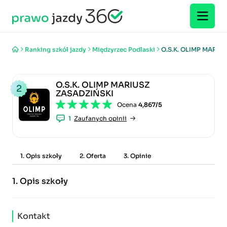
Ranking szkół jazdy
Międzyrzec Podlaski
O.S.K. OLIMP MARIU
O.S.K. OLIMP MARIUSZ
2
ZASADZIŃSKI
Ocena
4,867/5
1
Zaufanych opinii
1. Opis szkoły
2. Oferta
3. Opinie
1.
Opis szkoły
Kontakt