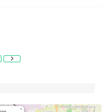
×
ilek