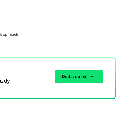
h opiniach.
Dodaj opinię
azdy