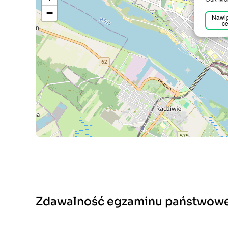
−
Nawig
ce
Zdawalność egzaminu państwow