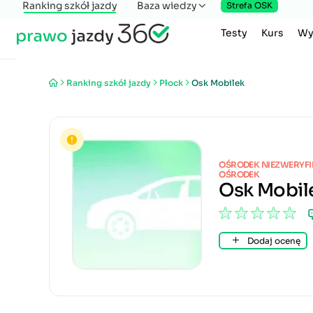
Ranking szkół jazdy
Baza wiedzy
Strefa OSK
Testy
Kurs
Wy
Ranking szkół jazdy
Płock
Osk Mobilek
OŚRODEK NIEZWERYF
OŚRODEK
Osk Mobil
Dodaj ocenę