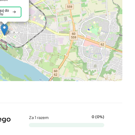
uj do
lu
0 (0%)
ego
Za 1 razem