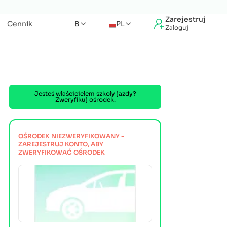
Zarejestruj
Cennik
B
PL
Zaloguj
Jesteś właścicielem szkoły jazdy?
Zweryfikuj ośrodek.
OŚRODEK NIEZWERYFIKOWANY -
ZAREJESTRUJ KONTO, ABY
ZWERYFIKOWAĆ OŚRODEK